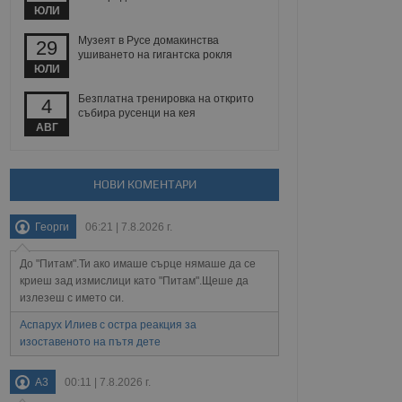
 уебсайт.
ЮЛИ
Музеят в Русе домакинства
29
ушиването на гигантска рокля
ЮЛИ
Описание
Безплатна тренировка на открито
4
събира русенци на кея
ребителски
елското поведение и
раници на сайта. Тя
яване на сайта. Тя
АВГ
не на прегледи на
формация, която е
взаимодействат с
нкционалност в целия
прекарано на
редпочитанията на
 сайтове; тя може
НОВИ КОМЕНТАРИ
остта на социалните
тора на сайта.
използва новата или
елски взаимодействия
Георги
06:21 | 7.8.2026 г.
нето и потребителския
До "Питам".Ти ако имаше сърце нямаше да се
рез събиране на данни
 помага за
криеш зад измислици като "Питам".Щеше да
отребителите се
излезеш с името си.
тапите на тестване.
Аспарух Илиев с остра реакция за
тистически данни,
изоставеното на пътя дете
 броя на посещенията,
 са били заредени.
елския опит.
A3
00:11 | 7.8.2026 г.
я за потребителското