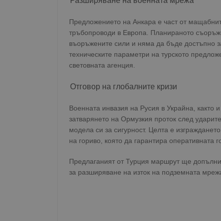
Разширяване на военната мрежа
Предложението на Анкара е част от мащабнит
тръбопроводи в Европа. Планираното съоръж
въоръжените сили и няма да бъде достъпно за
техническите параметри на турското предлож
световната агенция.
Отговор на глобалните кризи
Военната инвазия на Русия в Украйна, както 
затварянето на Ормузкия проток след ударите
модела си за сигурност. Целта е изгражданет
на гориво, която да гарантира оперативната г
Предлаганият от Турция маршрут ще допълни
за разширяване на изток на подземната мреж