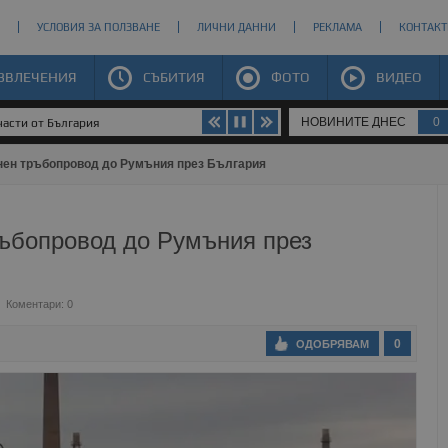
УСЛОВИЯ ЗА ПОЛЗВАНЕ
ЛИЧНИ ДАННИ
РЕКЛАМА
КОНТАКТ
ЗВЛЕЧЕНИЯ
СЪБИТИЯ
ФОТО
ВИДЕО
НОВИНИТЕ ДНЕС
0
части от България
нен тръбопровод до Румъния през България
ръбопровод до Румъния през
Коментари: 0
0
ОДОБРЯВАМ