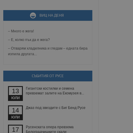
не, зададена от уеб
ВИЦ НА ДЕНЯ
 ASP.NET MVC
спре неразрешеното
т, известно като
тове. Той не съдържа
– Много е жега!
щожава при затваряне
– Е, колко пък да е жега?
ение на съгласието на
– Отварям хладилника и гледам – едната бира
ст за тяхното
изпила другата...
а данни за съгласието
ични политики и
антира, че техните
 сесии.
СЪБИТИЯ ОТ РУСЕ
аничаване между хората
а, за да се правят
хния уебсайт.
Гигантски костилки и семена
13
превземат залите на Екомузея в...
сигнализира на
ЮЛИ
 на бисквитките,
а съответствие и
Джаз под звездите с Биг Бенд Русе
14
ндарти и
ЮЛИ
ck и предоставя
требител използва
Русенската опера превзема
17
йният потребител може
Белоградчишките скали