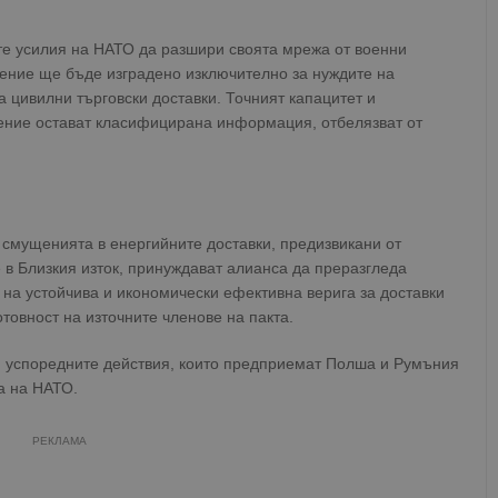
е усилия на НАТО да разшири своята мрежа от военни
ение ще бъде изградено изключително за нуждите на
 цивилни търговски доставки. Точният капацитет и
ение остават класифицирана информация, отбелязват от
и смущенията в енергийните доставки, предизвикани от
 в Близкия изток, принуждават алианса да преразгледа
о на устойчива и икономически ефективна верига за доставки
отовност на източните членове на пакта.
 успоредните действия, които предприемат Полша и Румъния
а на НАТО.
РЕКЛАМА