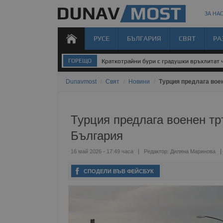
ЗА НАС
РУСЕ
БЪЛГАРИЯ
СВЯТ
РА
ГОРЕЩО
Краткотрайни бури с градушки връхлитат 
Dunavmost
/
Свят
/
Новини
/
Турция предлага вое
Турция предлага военен т
България
16 май 2026 - 17:49 часа
Редактор:
Диляна Маринова
СПОДЕЛИ ВЪВ ФЕЙСБУК