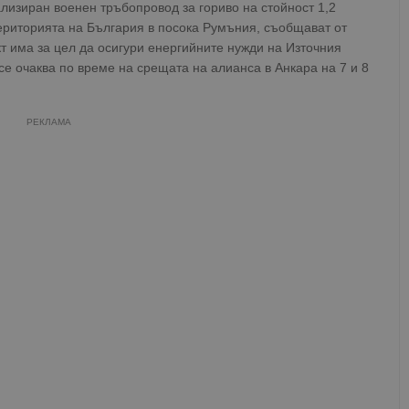
лизиран военен тръбопровод за гориво на стойност 1,2
ериторията на България в посока Румъния, съобщават от
 има за цел да осигури енергийните нужди на Източния
е очаква по време на срещата на алианса в Анкара на 7 и 8
РЕКЛАМА