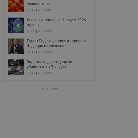
евроцента за...
18:12 | 6.8.2026 г.
Дневен хороскоп за 7 август 2026
година
15:00 | 6.8.2026 г.
Румен Радев ще посети терена за
бъдещия космически...
07:19 | 6.8.2026 г.
Задържаха десет деца за
убийството в Пловдив
15:43 | 6.8.2026 г.
РЕКЛАМА