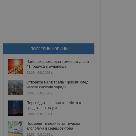
ПОСЛЕДНИ НОВИНИ
Измериха рекордна температура от
41 градуса в Будапеща
23:09 | 6.8.2026 г.
Отвориха магистрала "Тракия" след
часове блокада заради...
23:05 | 6.8.2026 г.
Персеидите озаряват небето в
средата на август
23:03 | 6.8.2026 г.
Променят вноските за трудова
злополука в седем сектора
22:58 | 6.8.2026 г.