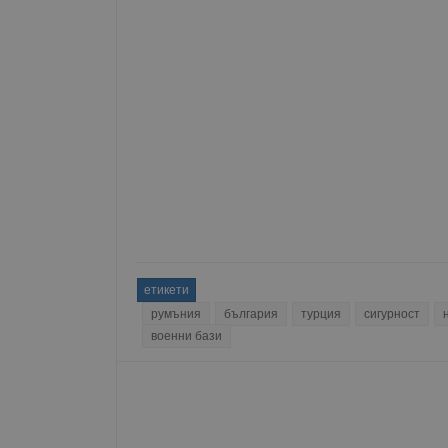
Име
__RequestVerificationT
VISITOR_PRIVACY_MET
__cf_bm
етикети
румъния
българия
турция
сигурност
receive-cookie-depreca
военни бази
ASP.NET_SessionId