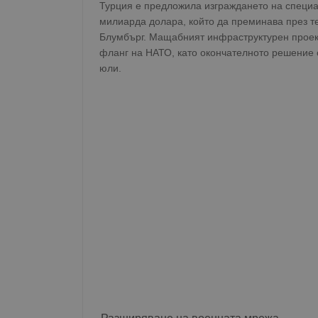
Турция е предложила изграждането на специа
милиарда долара, който да преминава през т
Блумбърг. Мащабният инфраструктурен проект
фланг на НАТО, като окончателното решение с
юли.