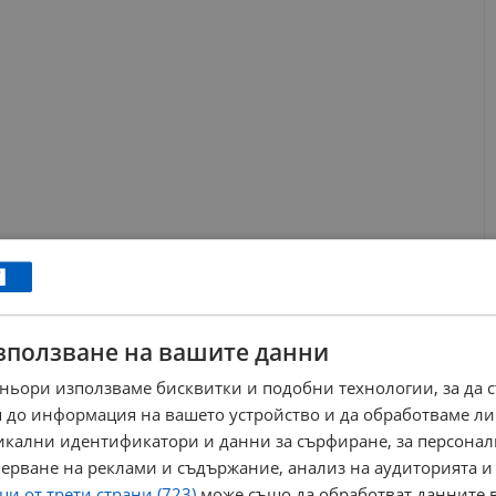
са
зползване на вашите данни
ipeline System (NPS), датира още от времето на Студената
я, което оставя значителна логистична празнина в
ньори използваме бисквитки и подобни технологии, за да 
 до информация на вашето устройство и да обработваме ли
никални идентификатори и данни за сърфиране, за персона
 за съхранение и доставка на горива и смазочни материали.
ерване на реклами и съдържание, анализ на аудиторията и
преминавайки през 12 страни членове, с капацитет за
и от трети страни (723)
може също да обработват данните в
режата свързва хранилища, военновъздушни бази, цивилни