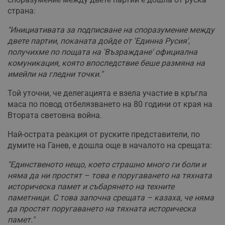
страна:
"Инициативата за подписване на споразумение между
двете партии, поканата дойде от 'Единна Русия',
получихме по пощата на 'Възраждане' официална
комуникация, която впоследствие беше размяна на
имейли на гледни точки."
Той уточни, че делегацията е взела участие в кръгла
маса по повод отбелязването на 80 години от края на
Втората световна война.
Най-острата реакция от руските представители, по
думите на Ганев, е дошла още в началото на срещата:
"Единственото нещо, което страшно много ги боли и
няма да ни простят – това е поругаването на тяхната
историческа памет и събарянето на техните
паметници. С това започна срещата – казаха, че няма
да простят поругаването на тяхната историческа
памет."