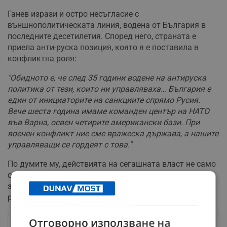
Ганев изрази и остро несъгласие с
външнополитическата линия, водена от България в
последните десетилетия. Според него, страната е
приела анти-руска позиция, която я е поставила в
конфликтна роля:
"Обидното е, че след 35 години водене на антируска
политика от тези, които ни управляваха… България е
един от инициаторите на санкциите спрямо Русия.
Вече шеста година имаме команден център на НАТО
във Варна, освен четирите американски бази. При
военен конфликт ние сме вражеска държава, а нашите
управляващи се гордеят с това."
По думите му, действията на сегашната власт не само
са в разрез с интересите на страната, но и
задълбочават отчуждението между българския и
руския народ.
Отговорно използване на