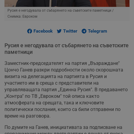
Русия е негодувала от събарянето на съветските паметници
/
Снимка: Евроком
Facebook
Twitter
Telegram
Русия е негодувала от събарянето на съветските
паметници
Заместник-председателят на партия „Възраждане"
Цончо Ганев разкри подробности около скорошната
визита на делегацията на партията в Русия и
участието им в среща с представители на
управляващата партия „Единна Русия". В предаването
„Контра" по ТВ „Евроком" той описа както
атмосферата на срещата, така и ключовите
политически послания, които са били отправени по
време на разговора.
По думите на Ганев, инициативата за подписване на
споразумение между двете партии е дошла от руска