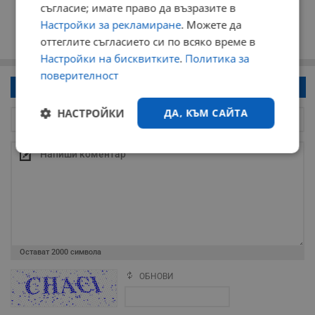
съгласие; имате право да възразите в
Настройки за рекламиране
. Можете да
оттеглите съгласието си по всяко време в
Настройки на бисквитките
.
Политика за
поверителност
Напиши коментар!
НАСТРОЙКИ
ДА, КЪМ САЙТА
Строго
Ефективност
необходимо
Таргетиране
Функционалност
Остават
2000
символа
Некласифицирани
ОБНОВИ
Поради зачестилите злоупотреби в сайта, за да оставите анонимен
коментар или да гласувате изискваме да се идентифицирате с
google акаунт.