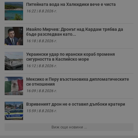
н
Питейната вода на Халкидики вече е чиста
п
16:22 | 8.8.2026 г.
к
ч
п
с
б
Ивайло Мирчев: Дронът над Кардам трябва да
бъде разследван като...
__cf_bm
29
Т
Cloudflare Inc.
16:18 | 8.8.2026 г.
минути
с
.twitter.com
59
р
секунди
м
Украински удар по ирански кораб променя
б
сигурността в Каспийско море
о
у
16:12 | 8.8.2026 г.
п
о
и
Мексико и Перу възстановиха дипломатическите
т
си отношения
receive-cookie-deprecation
.hit.gemius.pl
1 година
Т
16:09 | 8.8.2026 г.
с
с
н
Взривеният дрон не е оставил дълбоки кратери
н
15:59 | 8.8.2026 г.
п
б
п
с
Виж още новини ...
о
с
а