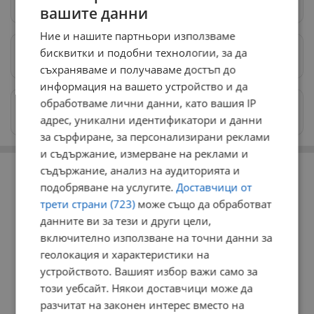
Следвай ни в Google News
→
вашите данни
Ние и нашите партньори използваме
бисквитки и подобни технологии, за да
Предпочитани източници
→
съхраняваме и получаваме достъп до
информация на вашето устройство и да
обработваме лични данни, като вашия IP
Изпращайте снимки и информация на
news@dunavmost.com
адрес, уникални идентификатори и данни
за сърфиране, за персонализирани реклами
и съдържание, измерване на реклами и
РЕКЛАМА
съдържание, анализ на аудиторията и
подобряване на услугите.
Доставчици от
трети страни (723)
може също да обработват
данните ви за тези и други цели,
включително използване на точни данни за
геолокация и характеристики на
устройството. Вашият избор важи само за
този уебсайт. Някои доставчици може да
разчитат на законен интерес вместо на