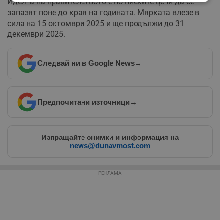
Идеята на правителството е по-ниските цени да се
Строго
Ефективност
необходимо
запазят поне до края на годината. Мярката влезе в
сила на 15 октомври 2025 и ще продължи до 31
декември 2025.
Таргетиране
Функционалност
Следвай ни в Google News
→
Некласифицирани
Предпочитани източници
→
Изпращайте снимки и информация на
news@dunavmost.com
Строго необходимо
Ефективност
Таргетиране
Функционалност
РЕКЛАМА
Некласифицирани
Строго необходимите бисквитки позволяват основната
функционалност на уебсайта, като потребителско
влизане и управление на акаунта. Уебсайтът не може да