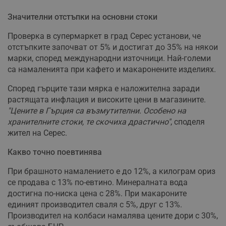
Значителни отстъпки на основни стоки
Проверка в супермаркет в град Серес установи, че
отстъпките започват от 5% и достигат до 35% на някои
марки, според международни източници. Най-големи
са намаленията при кафето и макаронените изделиях.
Според гърците тази мярка е наложителна заради
растящата инфлация и високите цени в магазините.
"Цените в Гърция са възмутителни. Особено на
хранителните стоки, те скочиха драстично"
, споделя
жител на Серес.
Какво точно поевтинява
При брашното намалението е до 12%, а килограм ориз
се продава с 13% по-евтино. Минералната вода
достигна по-ниска цена с 28%. При макароните
единият производител сваля с 5%, друг с 13%.
Производител на колбаси намалява цените дори с 30%,