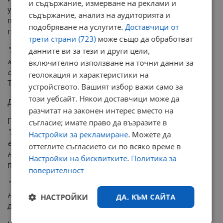
и съдържание, измерване на реклами и
убеди търговските вериги да намалят средната си
съдържание, анализ на аудиторията и
печалба при тези продукти в полза на обществото и
подобряване на услугите.
Доставчици от
главно на уязвимите групи.
трети страни (723)
може също да обработват
"В трудна глобална среда се борим непрекъснато да
данните ви за тези и други цели,
контролираме цените в супермаркетите, особено за
включително използване на точни данни за
стоки от първа необходимост"
, заяви министър
геолокация и характеристики на
Теодорикакис.
устройството. Вашият избор важи само за
този уебсайт. Някои доставчици може да
До края на годината
разчитат на законен интерес вместо на
Гражданите настояват мярката да не е временна.
съгласие; имате право да възразите в
"Първото нещо, което трябва да се промени в Гърция,
Настройки за рекламиране
. Можете да
е тези отстъпки да бъдат постоянни, а не само за
оттеглите съгласието си по всяко време в
няколко месеца, както се планува"
, коментира гръцки
Настройки на бисквитките
.
Политика за
потребител.
поверителност
"Трябва да има по нещо за всеки според джоба му, а
не всичко да е много скъпо, както досега"
, допълва
НАСТРОЙКИ
ДА, КЪМ САЙТА
друг.