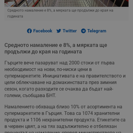
Средното намаление е 8%, а мярката ще продължи до края на
годината
Facebook
Twitter
Telegram
Средното намаление е 8%, а мярката ще
продължи до края на годината
Гърците вече пазаруват над 2000 стоки от първа
необходимост на нови, по-ниски цени в
супермаркетите. Инициативата е на правителството и
цели облекчаване на домакинствата през зимния
сезон, когато разходите се очаква да бъдат най-
големи, съобщава БНТ.
Намалението обхваща близо 10% от асортимента на
супермаркетите в Гърция. Това са 1074 хранителни
продукта и 1106 нехранителни продукта. Етикетите са
в червен цвят, а на тях задължително е отбелязан
процентът на намаление, според министерството на