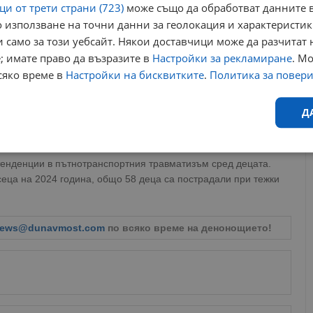
и от трети страни (723)
може също да обработват данните в
Пътник
0
3
 използване на точни данни за геолокация и характеристик
 само за този уебсайт. Някои доставчици може да разчитат 
; имате право да възразите в
Настройки за рекламиране
. М
ям брой от тях са били на възраст между 15 и 17 години
сяко време в
Настройки на бисквитките
.
Политика за повер
ай-голям брой ранени деца при тежки пътнотранспортни
Д
дини. Въпреки увеличения брой на ранените деца в сравнение
и.
Ефективност
Таргетиране
Функционалност
Н
тенденции в пътнотранспортния травматизъм сред децата.
сеца на 2024 година, общо 58 деца са пострадали при тежки
ews@dunavmost.com
по всяко време на денонощието!
еобходимо
Ефективност
Таргетиране
Функционалност
Неклас
исквитки позволяват основната функционалност на уебсайта, като потребителско
не може да се използва правилно без строго необходими бисквитки.