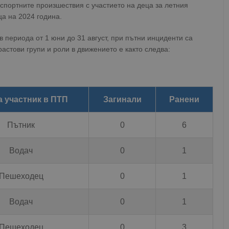
спортните произшествия с участието на деца за летния
ца на 2024 година.
в периода от 1 юни до 31 август, при пътни инциденти са
астови групи и роли в движението е както следва:
а участник в ПТП
Загинали
Ранени
Пътник
0
6
Водач
0
1
Пешеходец
0
1
Водач
0
1
Пешеходец
0
3