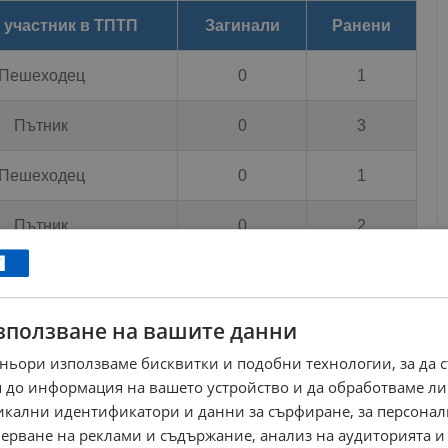
 участник в ТПТП
Загинали
Ранени
Пешеходец
0
1
Пътник
0
3
Пешеходец
0
1
Пътник
0
2
Водач
0
2
Пешеходец
0
3
зползване на вашите данни
ньори използваме бисквитки и подобни технологии, за да 
Пътник
0
1
 до информация на вашето устройство и да обработваме ли
никални идентификатори и данни за сърфиране, за персона
Пешеходец
0
5
ерване на реклами и съдържание, анализ на аудиторията и