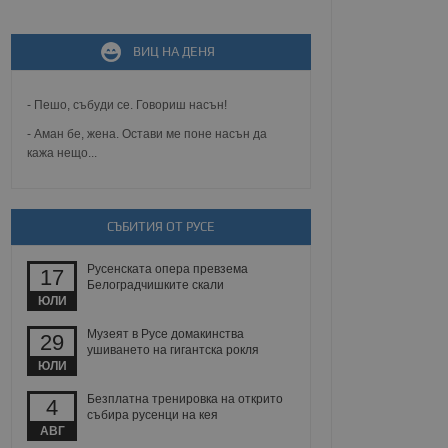
ВИЦ НА ДЕНЯ
не, зададена от уеб
 ASP.NET MVC
спре неразрешеното
т, известно като
- Пешо, събуди се. Говориш насън!
тове. Той не съдържа
щожава при затваряне
- Аман бе, жена. Остави ме поне насън да
кажа нещо...
ение на съгласието на
ст за тяхното
а данни за съгласието
ични политики и
СЪБИТИЯ ОТ РУСЕ
антира, че техните
 сесии.
Русенската опера превзема
аничаване между хората
17
а, за да се правят
Белоградчишките скали
хния уебсайт.
ЮЛИ
Музеят в Русе домакинства
29
сигнализира на
ушиването на гигантска рокля
 на бисквитките,
ЮЛИ
а съответствие и
ндарти и
Безплатна тренировка на открито
4
събира русенци на кея
ck и предоставя
АВГ
требител използва