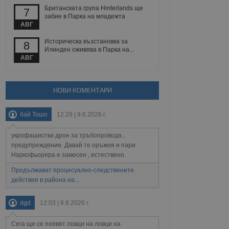
йният потребител може
Британската група Hinterlands ще
7
 уебсайт.
забие в Парка на младежта
АВГ
Историческа възстановка за
8
Описание
Илинден оживява в Парка на...
АВГ
ребителски
елското поведение и
раници на сайта. Тя
яване на сайта. Тя
не на прегледи на
формация, която е
взаимодействат с
НОВИ КОМЕНТАРИ
нкционалност в целия
прекарано на
редпочитанията на
 сайтове; тя може
бай Тошо
12:29 | 9.8.2026 г.
остта на социалните
тора на сайта.
използва новата или
елски взаимодействия
укрофашистки дрон за тръбопровода...
нето и потребителския
предупреждение. Давай те оръжия и пари.
Наркофьорера е замесен , естествено.
рез събиране на данни
 помага за
Продължават процесуално-следствените
отребителите се
действия в района на...
тапите на тестване.
тистически данни,
dgd
12:03 | 9.8.2026 г.
 броя на посещенията,
 са били заредени.
елския опит.
Сега ще се появят ловци на ловци на