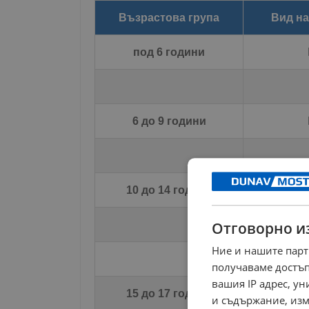
Възрастова група
Вид на
под 6 години
6 до 9 години
10 до 14 години
Отговорно и
Ние и нашите парт
получаваме достъп
вашия IP адрес, у
15 до 17 години
и съдържание, изм