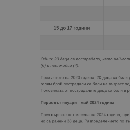
15 до 17 години
Общо: 20 деца са пострадали, като най-голя
(6) и пешеходци (4).
През лятото на 2023 година, 20 деца са били
голям брой пострадали са били на възраст под 
Половината от пострадалите деца са били в р
Периодът януари - май 2024 година
През първите пет месеца на 2024 година, пр
но са ранени 38 деца. Разпределението по въз