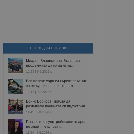
ПОСЛЕДНИ НОВИНИ
Младен Владимиров: България
продължава да няма ясна...
12:23 | 9.8.2026 г.
Все повече хора си търсят спътник
за екскурзии през интернет
12:17 | 9.8.2026 г.
Бойко Борисов: Трябва да
развиваме военната си индустрия
11:41 | 9.8.2026 г.
Повечето от употребяващите дрога
не знаят, че купуват...
11:34 | 9.8.2026 г.