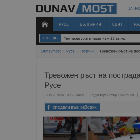
ЗА НАС
РУСЕ
БЪЛГАРИЯ
СВЯТ
РА
ГОРЕЩО
Температурите падат към 23 август
Dunavmost
/
Русе
/
Новини
/
Тревожен ръст на по
Тревожен ръст на пострада
Русе
21 юни 2024 - 09:22 часа
Редактор:
Петър Симеонов
СПОДЕЛИ ВЪВ ФЕЙСБУК