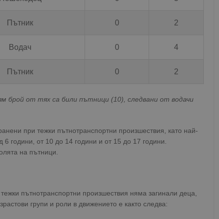
Пътник
0
2
Водач
0
4
Пътник
0
2
м брой от тях са били пътници (10), следвани от водачи
 ранени при тежки пътнотранспортни произшествия, като най-
6 години, от 10 до 14 години и от 15 до 17 години.
олята на пътници.
и тежки пътнотранспортни произшествия няма загинали деца,
растови групи и роли в движението е както следва: