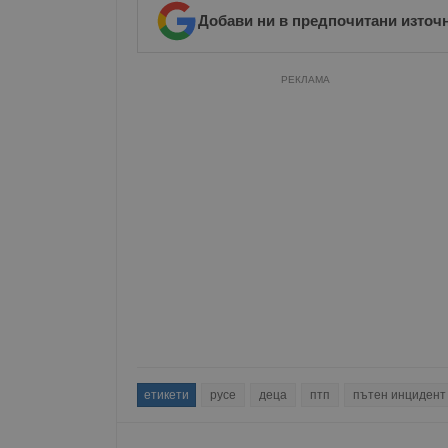
Добави ни в предпочитани източ
Име
__RequestVerificationT
РЕКЛАМА
VISITOR_PRIVACY_MET
__cf_bm
receive-cookie-depreca
етикети
русе
деца
птп
пътен инцидент
ASP.NET_SessionId