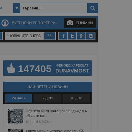
И
РУСЕНСКИ РЕПОРТЕРИ
СНИМАЙ
НОВИНИТЕ ВЧЕРА
55
147405
ФЕНОВЕ ХАРЕСВАТ
DUNAVMOST
НАЙ-ЧЕТЕНИ НОВИНИ
24 ЧАСА
7 ДНИ
30 ДНИ
Обявиха жълт код за силен дъжд в 4
области на...
18:14 | 8.8.2026 г.
Хорхе Меси е човекът, оказал най-