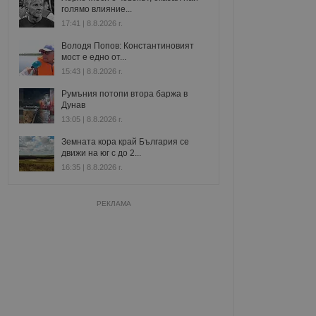
голямо влияние...
17:41 | 8.8.2026 г.
Володя Попов: Константиновият
мост е едно от...
15:43 | 8.8.2026 г.
Румъния потопи втора баржа в
Дунав
13:05 | 8.8.2026 г.
Земната кора край България се
движи на юг с до 2...
16:35 | 8.8.2026 г.
РЕКЛАМА