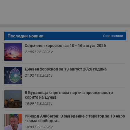
б
п
с
о
с
а
р
у
з
Последни новини
Още новини
з
п
Седмичен хороскоп за 10 - 16 август 2026
ASP.NET_SessionId
Сесия
Т
Microsoft
21:05 | 9.8.2026 г.
с
Corporation
D
www.dunavmost.com
п
и
Дневен хороскоп за 10 август 2026 година
т
к
21:02 | 9.8.2026 г.
п
и
у
р
В Будапеща спретнаха парти в пресъхналото
к
корито на Дунав
п
д
18:09 | 9.8.2026 г.
д
п
у
Ричард Алибегов: В заведение с таратор за 10 евро
- няма свободни...
18:03 | 9.8.2026 г.