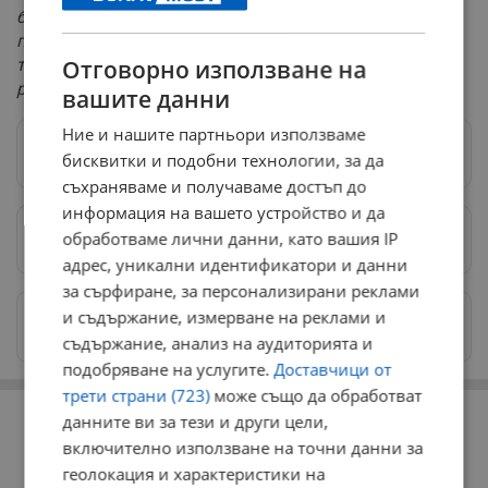
безопасност на храните, поради прекомерна
предпазливост, ние активно работим с нашите
Отговорно използване на
търговци на дребно, за да премахнем продукта от
рафтовете
“, се казва в съобщението.
вашите данни
Ние и нашите партньори използваме
Следвай ни в Google News
→
бисквитки и подобни технологии, за да
съхраняваме и получаваме достъп до
информация на вашето устройство и да
обработваме лични данни, като вашия IP
Предпочитани източници
→
адрес, уникални идентификатори и данни
за сърфиране, за персонализирани реклами
и съдържание, измерване на реклами и
Изпращайте снимки и информация на
news@dunavmost.com
съдържание, анализ на аудиторията и
подобряване на услугите.
Доставчици от
трети страни (723)
може също да обработват
РЕКЛАМА
данните ви за тези и други цели,
включително използване на точни данни за
геолокация и характеристики на