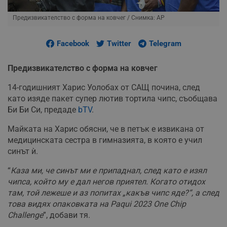
Предизвикателство с форма на ковчег
/ Снимка: АР
Facebook
Twitter
Telegram
Предизвикателство с форма на ковчег
14-годишният Харис Уолобах от САЩ почина, след
като изяде пакет супер лютив тортила чипс, съобщава
Би Би Си, предаде
bTV
.
Майката на Харис обясни, че в петък е извикана от
медицинската сестра в гимназията, в която е учил
синът ѝ.
“
Каза ми, че синът ми е припаднал, след като е изял
чипса, който му е дал негов приятел. Когато отидох
там, той лежеше и аз попитах „какъв чипс яде?“, а след
това видях опаковката на Paqui 2023 One Chip
Challenge
”, добави тя.