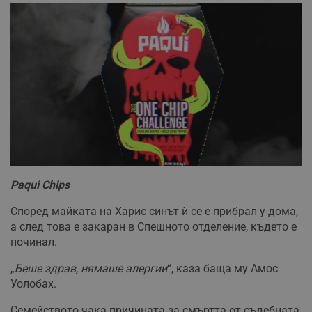
Paqui Chips
Според майката на Харис синът ѝ се е прибрал у дома,
а след това е закаран в Спешното отделение, където е
починал.
„
Беше здрав, нямаше алергии
“, каза баща му Амос
Уолобах.
Семейството чака причината за смъртта от съдебната