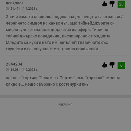
психолог
и
20
п
21:47 | 11.9.2023 г.
A
т
Значи самата опаковка подсказва , че нещата са страшни /
е
черепчето символ на какво е?/ , ама тийнейджърите си 
д
н
мислят , че са хванали деда си за шлифера. Типично 
п
тийнейджърско поведение , инспирирано от медиите . 
с
у
Младите са кухи и като им напълнят главичките със 
и
ф
глупости и се получават ето такива поражения.
н
м
Т
2344234
и
6
п
19:08 | 11.9.2023 г.
у
з
какво е "тортила"? знам за "Тортия", ама "тортила" не знам 
б
какво е... нещо свързано с костенурки ли?
VISITOR_PRIVACY_METADATA
5 месеца
Т
YouTube
4
с
.youtube.com
седмици
с
с
РЕКЛАМА
п
и
п
т
в
с
з