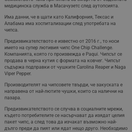
медицинска служба в Масачузетс след аутопсията.
Има данни, че в щати като Калифорния, Тексас и
Алабама има хоспитализации след употребата на
чипса.
Предизвикателството е известно от 2016 г., то носи
името на супер лютивия чипс One Chip Challenge.
Компанията, която го произвежда е Paqui. Чипсът се
продава в черна кутия с формата на ковчег. Чипсът
съдържа подправки от чушките Carolina Reaper и Naga
Viper Pepper.
Производителят на чипсовете твърди, че закуската е
направена от най-лютите чушки, които са налични на
пазара.
Предизвикателството се случва в социалните мрежи,
където потребителите се насърчават да изядат целия
пакет чипс, а след това да изчакат възможно най-
дълго преди да пият или ядат нещо друго. Необходимо