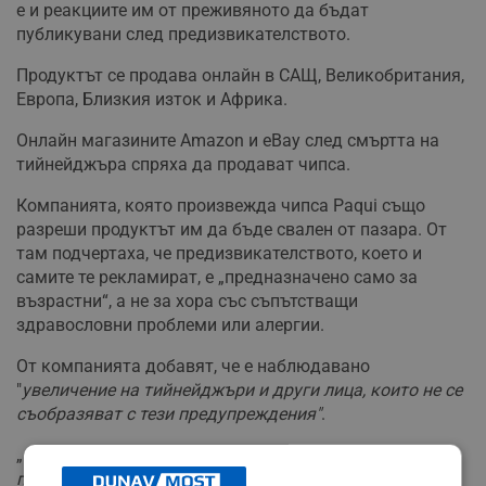
е и реакциите им от преживяното да бъдат
публикувани след предизвикателството.
Продуктът се продава онлайн в САЩ, Великобритания,
Европа, Близкия изток и Африка.
Онлайн магазините Amazon и eBay след смъртта на
тийнейджъра спряха да продават чипса.
Компанията, която произвежда чипса Paqui също
разреши продуктът им да бъде свален от пазара. От
там подчертаха, че предизвикателството, което и
самите те рекламират, е „предназначено само за
възрастни“, а не за хора със съпътстващи
здравословни проблеми или алергии.
От компанията добавят, че е наблюдавано
"
увеличение на тийнейджъри и други лица, които не се
съобразяват с тези предупреждения"
.
„
В резултат на това, въпреки че продуктът
продължава да се придържа към стандартите за