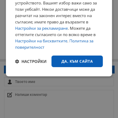
устройството. Вашият избор важи само за
този уебсайт. Някои доставчици може да
разчитат на законен интерес вместо на
съгласие; имате право да възразите в
Настройки за рекламиране
. Можете да
оттеглите съгласието си по всяко време в
Настройки на бисквитките
.
Политика за
поверителност
НАСТРОЙКИ
ДА, КЪМ САЙТА
Напиши коментар!
Строго
Ефективност
необходимо
Таргетиране
Функционалност