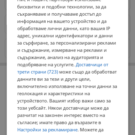
Следвай ни в Google News
→
бисквитки и подобни технологии, за да
съхраняваме и получаваме достъп до
информация на вашето устройство и да
Предпочитани източници
→
обработваме лични данни, като вашия IP
адрес, уникални идентификатори и данни
за сърфиране, за персонализирани реклами
Изпращайте снимки и информация на
и съдържание, измерване на реклами и
news@dunavmost.com
съдържание, анализ на аудиторията и
подобряване на услугите.
Доставчици от
РЕКЛАМА
трети страни (723)
може също да обработват
данните ви за тези и други цели,
включително използване на точни данни за
геолокация и характеристики на
устройството. Вашият избор важи само за
този уебсайт. Някои доставчици може да
разчитат на законен интерес вместо на
съгласие; имате право да възразите в
Настройки за рекламиране
. Можете да