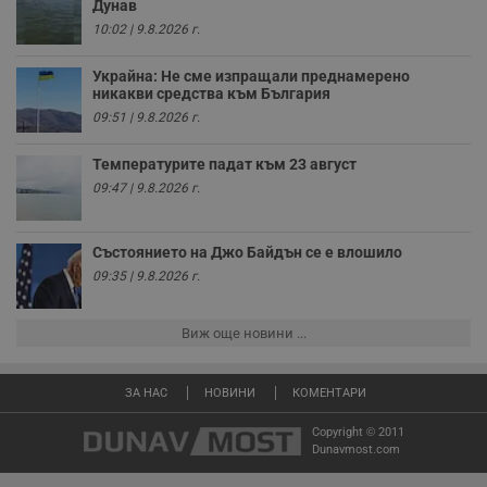
Дунав
п
с
10:02 | 9.8.2026 г.
б
Украйна: Не сме изпращали преднамерено
__cf_bm
29
Т
Cloudflare Inc.
минути
с
.twitter.com
никакви средства към България
59
р
09:51 | 9.8.2026 г.
секунди
м
б
о
Температурите падат към 23 август
у
п
09:47 | 9.8.2026 г.
о
и
т
Състоянието на Джо Байдън се е влошило
receive-cookie-deprecation
.hit.gemius.pl
1 година
Т
с
09:35 | 9.8.2026 г.
с
н
н
Виж още новини ...
п
б
п
с
ЗА НАС
НОВИНИ
КОМЕНТАРИ
о
с
а
Copyright © 2011
р
Dunavmost.com
у
з