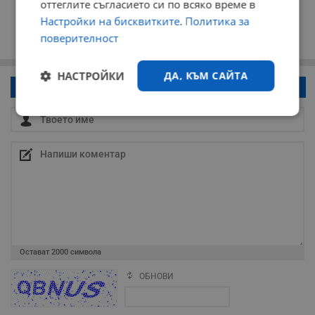
оттеглите съгласието си по всяко време в
Настройки на бисквитките
.
Политика за
поверителност
НАСТРОЙКИ
ДА, КЪМ САЙТА
Напиши коментар!
Строго
Ефективност
необходимо
Таргетиране
Функционалност
Некласифицирани
Остават
2000
символа
ОБНОВИ
Поради зачестилите злоупотреби в сайта, за да оставите анонимен
коментар или да гласувате изискваме да се идентифицирате с
google акаунт.