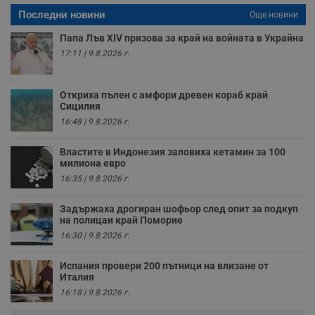
влизане и управление на акаунта. Уебсайтът не може да
Последни новини
Още новини
се използва правилно без строго необходими
бисквитки.
Папа Лъв XIV призова за край на войната в Украйна
Валиден
17:11 | 9.8.2026 г.
Име
Доставчик
/
Домейн
О
до
__RequestVerificationToken
Сесия
Т
Microsoft
п
Corporation
Откриха пълен с амфори древен кораб край
ф
www.dunavmost.com
Сицилия
з
п
16:48 | 9.8.2026 г.
и
п
A
Властите в Индонезия заловиха кетамин за 100
т
милиона евро
е
д
16:35 | 9.8.2026 г.
н
п
с
Задържаха дрогиран шофьор след опит за подкуп
у
на полицаи край Поморие
и
16:30 | 9.8.2026 г.
ф
н
м
Испания провери 200 пътници на влизане от
Т
Италия
и
п
16:18 | 9.8.2026 г.
у
з