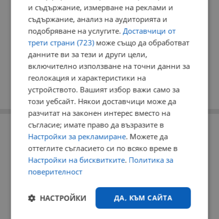
и съдържание, измерване на реклами и
съдържание, анализ на аудиторията и
подобряване на услугите.
Доставчици от
трети страни (723)
може също да обработват
данните ви за тези и други цели,
включително използване на точни данни за
геолокация и характеристики на
устройството. Вашият избор важи само за
този уебсайт. Някои доставчици може да
разчитат на законен интерес вместо на
съгласие; имате право да възразите в
РЕКЛАМА
Настройки за рекламиране
. Можете да
оттеглите съгласието си по всяко време в
Настройки на бисквитките
.
Политика за
поверителност
НАСТРОЙКИ
ДА, КЪМ САЙТА