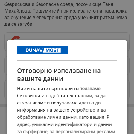
безрискова и безопасна среда, посочи още Таня
Михайлова. По думите й при излизането на паралелка
за обучение в електронна среда учебният ритъм няма
да се загуби.
Следвай ни в Google News
→
Предпочитани източници
→
Отговорно използване на
вашите данни
Изпращайте снимки и информация на
Ние и нашите партньори използваме
news@dunavmost.com
бисквитки и подобни технологии, за да
съхраняваме и получаваме достъп до
информация на вашето устройство и да
РЕКЛАМА
обработваме лични данни, като вашия IP
адрес, уникални идентификатори и данни
за сърфиране, за персонализирани реклами