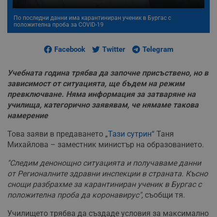
По последни данни има карантиниран ученик в Бургас с
положителна проба за COVID-19
Facebook
Twitter
Telegram
Учебната година трябва да започне присъствено, но в
зависимост от ситуацията, ще бъдем на режим
превключване. Няма информация за затваряне на
училища, категорично заявявам, че нямаме такова
намерение
Това заяви
в предаването „
Тази сутрин“
Таня
Михайлова – заместник министър на образованието.
"Следим денонощно ситуацията и получаваме данни
от Регионалните здравни инспекции в страната. Късно
снощи разбрахме за карантиниран ученик в Бургас с
положителна проба да коронавирус",
съобщи тя.
Училището трябва да създаде условия за максимално