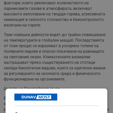
фактори, които увеличават количеството на
парниковите газове в атмосферата, включват
масовото използване на твърди горива, агресивната
химизация в селското стопанство и безконтролното
изсичане на горите.
Тези човешки дейности водят до трайно повишаване
на температурите в глобален мащаб. Последствията
от този процес се изразяват в ускорено топене на
полярните ледове и опасно покачване на равнището
на световния океан. Климатичните аномалии
застрашават пряко съществуването на стотици
хиляди биологични видове, които са критично важни
за регулирането на околната среда и физическото
функциониране на организмите.
Целите на Европейския съюз
Всяка година политици, еколози и общественици
координират усилията си за ограничаване на
разрушителните тенденции. Европейският съюз работи