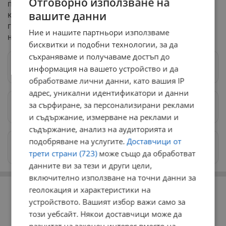
Отговорно използване на
по мащабна програма за справяне с екологичната
вашите данни
криза. Една от ключовите заложени цели е до 2030
година всички държави членки да постигнат реално
Ние и нашите партньори използваме
намаляване на вредните емисии с минимум 55%.
бисквитки и подобни технологии, за да
съхраняваме и получаваме достъп до
Следвай ни в Google News
→
информация на вашето устройство и да
обработваме лични данни, като вашия IP
адрес, уникални идентификатори и данни
за сърфиране, за персонализирани реклами
Предпочитани източници
→
и съдържание, измерване на реклами и
съдържание, анализ на аудиторията и
подобряване на услугите.
Доставчици от
Изпращайте снимки и информация на
news@dunavmost.com
трети страни (723)
може също да обработват
данните ви за тези и други цели,
включително използване на точни данни за
РЕКЛАМА
геолокация и характеристики на
устройството. Вашият избор важи само за
този уебсайт. Някои доставчици може да