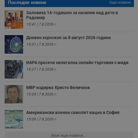
Последни новини
Още новини
п
н
п
Заловиха 14-годишен за насилие над дете в
к
Радомир
ч
15:41 | 7.8.2026 г.
п
с
б
Дневен хороскоп за 8 август 2026 година
__cf_bm
29
Т
Cloudflare Inc.
15:31 | 7.8.2026 г.
минути
с
.twitter.com
59
р
секунди
м
б
ИАРА пресече нелегална онлайн търговия с миди
о
у
15:27 | 7.8.2026 г.
п
о
и
т
МВР издирва Христо Величков
receive-cookie-deprecation
.hit.gemius.pl
1 година
Т
15:24 | 7.8.2026 г.
с
с
н
н
Американски военен самолет кацна в София
п
15:09 | 7.8.2026 г.
б
п
с
о
Виж още новини ...
с