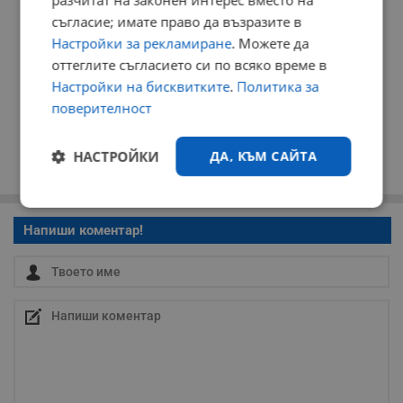
разчитат на законен интерес вместо на
съгласие; имате право да възразите в
Настройки за рекламиране
. Можете да
оттеглите съгласието си по всяко време в
Настройки на бисквитките
.
Политика за
поверителност
НАСТРОЙКИ
ДА, КЪМ САЙТА
Строго
Ефективност
необходимо
Напиши коментар!
Таргетиране
Функционалност
Некласифицирани