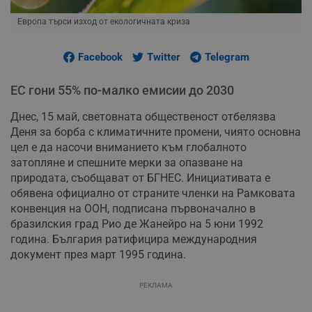
Европа търси изход от екологичната криза
Facebook
Twitter
Telegram
ЕС гони 55% по-малко емисии до 2030
Днес, 15 май, световната общественост отбелязва
Деня за борба с климатичните промени, чиято основна
цел е да насочи вниманието към глобалното
затопляне и спешните мерки за опазване на
природата, съобщават от БГНЕС. Инициативата е
обявена официално от страните членки на Рамковата
конвенция на ООН, подписана първоначално в
бразилския град Рио де Жанейро на 5 юни 1992
година. България ратифицира международния
документ през март 1995 година.
РЕКЛАМА