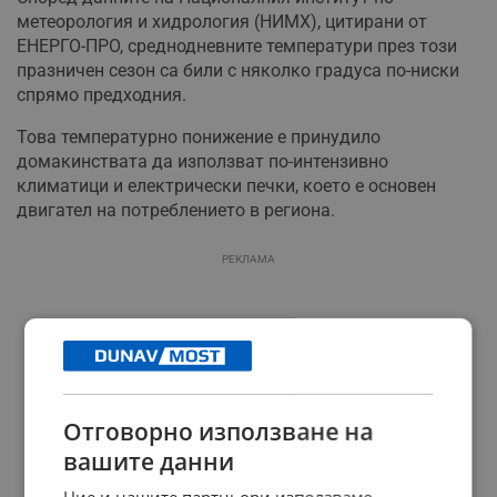
метеорология и хидрология (НИМХ), цитирани от
ЕНЕРГО-ПРО, среднодневните температури през този
празничен сезон са били с няколко градуса по-ниски
спрямо предходния.
Това температурно понижение е принудило
домакинствата да използват по-интензивно
климатици и електрически печки, което е основен
двигател на потреблението в региона.
РЕКЛАМА
Отговорно използване на
вашите данни