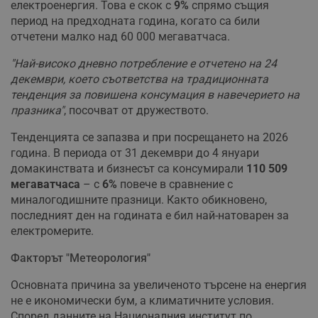
електроенергия. Това е скок с
9%
спрямо същия
период на предходната година, когато са били
отчетени малко над 60 000 мегаватчаса.
"Най-високо дневно потребление е отчетено на 24
декември, което съответства на традиционната
тенденция за повишена консумация в навечерието на
празника"
, посочват от дружеството.
Тенденцията се запазва и при посрещането на 2026
година. В периода от 31 декември до 4 януари
домакинствата и бизнесът са консумирали
110 509
мегаватчаса
– с
6%
повече в сравнение с
миналогодишните празници. Както обикновено,
последният ден на годината е бил най-натоварен за
електромерите.
Факторът "Метеорология"
Основната причина за увеличеното търсене на енергия
не е икономически бум, а климатичните условия.
Според данните на Националния институт по