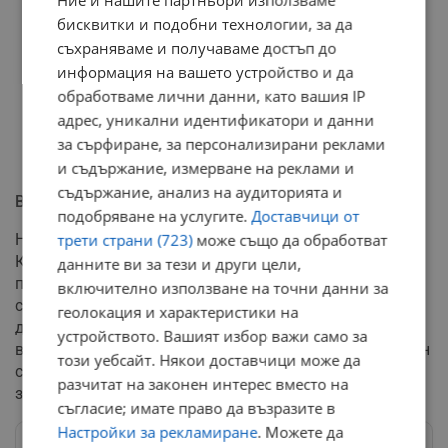
Ние и нашите партньори използваме
бисквитки и подобни технологии, за да
съхраняваме и получаваме достъп до
информация на вашето устройство и да
обработваме лични данни, като вашия IP
адрес, уникални идентификатори и данни
за сърфиране, за персонализирани реклами
и съдържание, измерване на реклами и
съдържание, анализ на аудиторията и
Варна води класацията
подобряване на услугите.
Доставчици от
Най-осезаемо е увеличението в област Варна.
трети страни (723)
може също да обработват
Комбинацията от висока плътност на населението и
данните ви за тези и други цели,
по-ниски температури край морето е оказала най-
включително използване на точни данни за
силен натиск върху мрежата. За момента от
геолокация и характеристики на
дружеството не съобщават за сериозни аварии
устройството. Вашият избор важи само за
вследствие на претоварването, но статистиката е ясен
този уебсайт. Някои доставчици може да
сигнал, че предстоящите фактури ще бъдат по-тежки
разчитат на законен интерес вместо на
за семейните бюджети.
съгласие; имате право да възразите в
Настройки за рекламиране
. Можете да