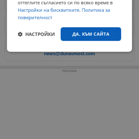
Следвай ни в Google News
→
оттеглите съгласието си по всяко време в
Настройки на бисквитките
.
Политика за
поверителност
Предпочитани източници
→
НАСТРОЙКИ
ДА, КЪМ САЙТА
Изпращайте снимки и информация на
Строго
Ефективност
news@dunavmost.com
необходимо
РЕКЛАМА
Таргетиране
Функционалност
Некласифицирани