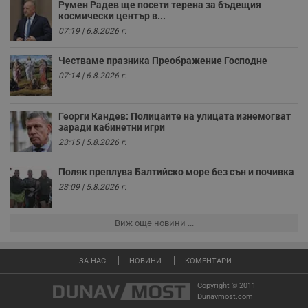
Румен Радев ще посети терена за бъдещия
ч
п
космически център в...
с
07:19 | 6.8.2026 г.
б
__cf_bm
29
Т
Cloudflare Inc.
Честваме празника Преображение Господне
минути
с
.twitter.com
59
р
07:14 | 6.8.2026 г.
секунди
м
б
о
у
Георги Кандев: Полицаите на улицата изнемогват
п
заради кабинетни игри
о
и
23:15 | 5.8.2026 г.
т
receive-cookie-deprecation
.hit.gemius.pl
1 година
Т
Поляк преплува Балтийско море без сън и почивка
с
23:09 | 5.8.2026 г.
с
н
н
п
Виж още новини ...
б
п
с
о
ЗА НАС
НОВИНИ
КОМЕНТАРИ
с
а
р
Copyright © 2011
у
Dunavmost.com
з