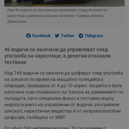
Още 46 водачи са засечени да управляват след употреба на
наркотици, а десетки отказали тестване
/ Снимка: Илияна
Димитрова
Facebook
Twitter
Telegram
46 водачи са засечени да управляват след
употреба на наркотици, а десетки отказали
тестване
Над 166 водачи са хванати да шофират след употреба
на алкохол по време на мащабна полицейска
операция, проведена от 4 до 10 април. Акцията е била
насочена към спазването на Закона за движението по
пътищата, като специален фокус е поставен върху
недопускането на управление от водачи, употребили
алкохол, наркотични вещества и от неправоспособни
шофьори, съобщиха от МВР.
От общо 166 нетрезви водачи, 76 са засечени с