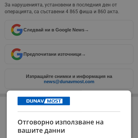
За нарушенията, установени в последния ден от
операцията, са съставени 4 865 фиша и 860 акта.
Следвай ни в Google News
→
Предпочитани източници
→
Изпращайте снимки и информация на
news@dunavmost.com
РЕКЛАМА
Отговорно използване на
вашите данни