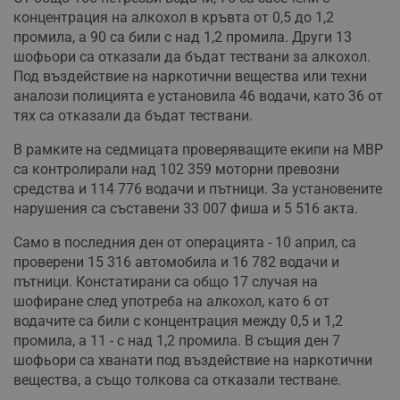
концентрация на алкохол в кръвта от 0,5 до 1,2
промила, а 90 са били с над 1,2 промила. Други 13
шофьори са отказали да бъдат тествани за алкохол.
Под въздействие на наркотични вещества или техни
аналози полицията е установила 46 водачи, като 36 от
тях са отказали да бъдат тествани.
В рамките на седмицата проверяващите екипи на МВР
са контролирали над 102 359 моторни превозни
средства и 114 776 водачи и пътници. За установените
нарушения са съставени 33 007 фиша и 5 516 акта.
Само в последния ден от операцията - 10 април, са
проверени 15 316 автомобила и 16 782 водачи и
пътници. Констатирани са общо 17 случая на
шофиране след употреба на алкохол, като 6 от
водачите са били с концентрация между 0,5 и 1,2
промила, а 11 - с над 1,2 промила. В същия ден 7
шофьори са хванати под въздействие на наркотични
вещества, а също толкова са отказали тестване.