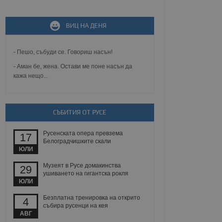
ВИЦ НА ДЕНЯ
не, зададена от уеб
 ASP.NET MVC
спре неразрешеното
т, известно като
- Пешо, събуди се. Говориш насън!
тове. Той не съдържа
щожава при затваряне
- Аман бе, жена. Остави ме поне насън да
кажа нещо...
ение на съгласието на
ст за тяхното
а данни за съгласието
ични политики и
СЪБИТИЯ ОТ РУСЕ
антира, че техните
 сесии.
Русенската опера превзема
аничаване между хората
17
а, за да се правят
Белоградчишките скали
хния уебсайт.
ЮЛИ
Музеят в Русе домакинства
29
сигнализира на
ушиването на гигантска рокля
 на бисквитките,
ЮЛИ
а съответствие и
ндарти и
Безплатна тренировка на открито
4
събира русенци на кея
ck и предоставя
АВГ
требител използва