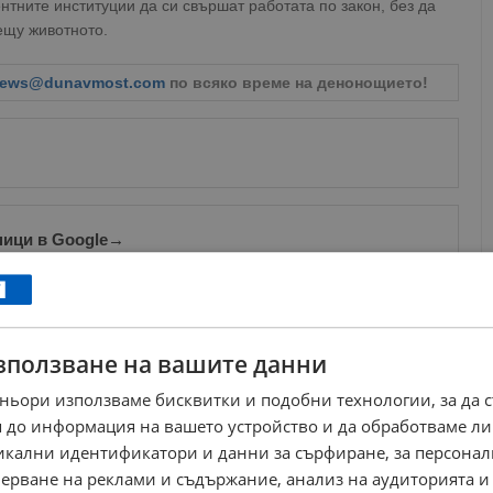
тните институции да си свършат работата по закон, без да
ещу животното.
ews@dunavmost.com
по всяко време на денонощието!
ници в Google
→
Още по темата
зползване на вашите данни
Французин преби мъж и прегази куче пред дома му
10:32 | 12.11.2024 г.
ньори използваме бисквитки и подобни технологии, за да 
 до информация на вашето устройство и да обработваме ли
Стойно Стойнев: Срам ме е, че съм българин
16:13 | 4.6.2026 г.
никални идентификатори и данни за сърфиране, за персона
ерване на реклами и съдържание, анализ на аудиторията и