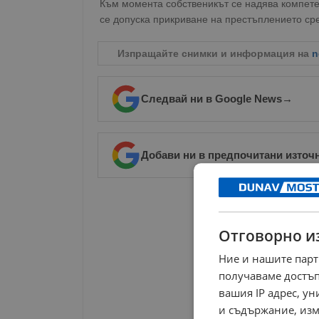
Към момента собственикът се надява компетен
се допуска прикриване на престъплението ср
Изпращайте снимки и информация на
n
Следвай ни в Google News
→
Добави ни в предпочитани източ
РЕКЛАМА
Отговорно и
Ние и нашите парт
получаваме достъп
вашия IP адрес, у
и съдържание, изм