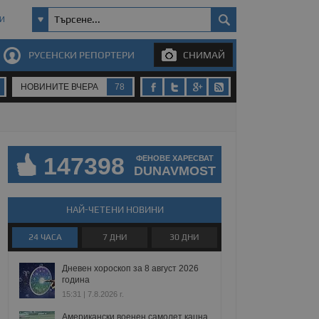
И
РУСЕНСКИ РЕПОРТЕРИ
СНИМАЙ
НОВИНИТЕ ВЧЕРА
78
147398
ФЕНОВЕ ХАРЕСВАТ
DUNAVMOST
НАЙ-ЧЕТЕНИ НОВИНИ
24 ЧАСА
7 ДНИ
30 ДНИ
Дневен хороскоп за 8 август 2026
година
15:31 | 7.8.2026 г.
Американски военен самолет кацна