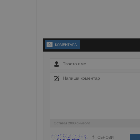
Име
__RequestVerificationT
0
KОМЕНТАРA
VISITOR_PRIVACY_MET
__cf_bm
receive-cookie-depreca
Остават
2000
символа
ASP.NET_SessionId
ОБНОВИ