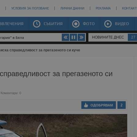
УСЛОВИЯ ЗА ПОЛЗВАНЕ
ЛИЧНИ ДАННИ
РЕКЛАМА
КОНТАКТ
ЗВЛЕЧЕНИЯ
СЪБИТИЯ
ФОТО
ВИДЕО
НОВИНИТЕ ДНЕС
27
гария" в Бяла
иска справедливост за прегазеното си куче
справедливост за прегазеното си
Коментари: 0
2
ОДОБРЯВАМ