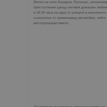
Жител на село Кошарна, Русенско, сигнализи
престъпление срещу неговия домашен любиме
и 18:30 часа на една от улиците в населеното
съзнателно от преминаващ автомобил, чийто 
местопроизшествието.