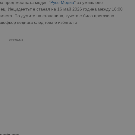
ра пред местната медия "
Русе Медиа
" за умишлено
ц. Инцидентът е станал на 16 май 2026 година между 18:00
 място. По думите на стопанина, кучето е било прегазено
шофьор веднага след това е избягал от
РЕКЛАМА