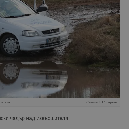
ршителя
Снимка: БТА / Архив
йски чадър над извършителя