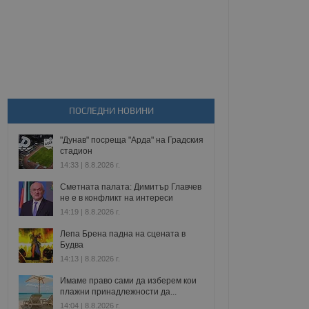
ПОСЛЕДНИ НОВИНИ
"Дунав" посреща "Арда" на Градския
стадион
14:33 | 8.8.2026 г.
Сметната палата: Димитър Главчев
не е в конфликт на интереси
14:19 | 8.8.2026 г.
Лепа Брена падна на сцената в
Будва
14:13 | 8.8.2026 г.
Имаме право сами да изберем кои
плажни принадлежности да...
14:04 | 8.8.2026 г.