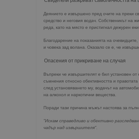
Свидетели разкриват самоличността на
Деянието е извършено пред очите на преки св
средство и неговия водач. Собственикът на ж
реда, като на място е пристигнал дежурен еки
Благодарение на показанията на очевидците,
и човека зад волана. Оказало се е, че извър
Опасения от прикриване на случая
Въпреки че извършителят е бил установен от 
съмнения относно обективността и правотата
след установяването му, водачът на автомоби
на алкохол и наркотични вещества.
Поради тази причина мъжът настоява за пълна
"Искам справедливо и обективно разследван
чадър над извършителя"
.