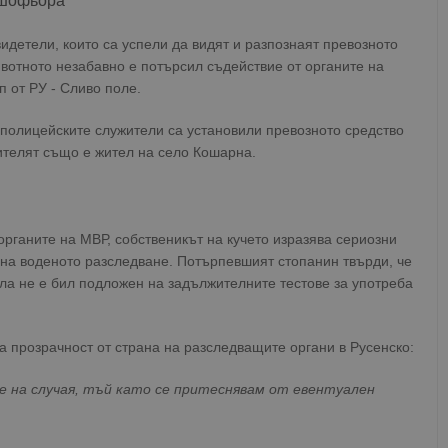
 шофьора
идетели, които са успели да видят и разпознаят превозното
ивотното незабавно е потърсил съдействие от органите на
п от РУ - Сливо поле.
 полицейските служители са установили превозното средство
шителят също е жител на село Кошарна.
органите на МВР, собственикът на кучето изразява сериозни
 на воденото разследване. Потърпевшият стопанин твърди, че
ла не е бил подложен на задължителните тестове за употреба
 прозрачност от страна на разследващите органи в Русенско:
е на случая, тъй като се притеснявам от евентуален