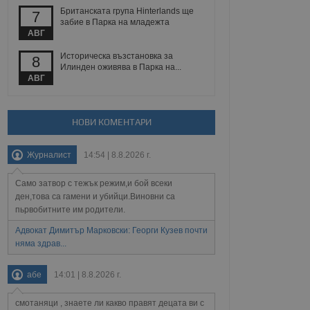
йният потребител може
Британската група Hinterlands ще
7
 уебсайт.
забие в Парка на младежта
АВГ
Историческа възстановка за
8
Описание
Илинден оживява в Парка на...
АВГ
ребителски
елското поведение и
раници на сайта. Тя
яване на сайта. Тя
не на прегледи на
формация, която е
взаимодействат с
НОВИ КОМЕНТАРИ
нкционалност в целия
прекарано на
редпочитанията на
 сайтове; тя може
Журналист
14:54 | 8.8.2026 г.
остта на социалните
тора на сайта.
използва новата или
елски взаимодействия
Само затвор с тежък режим,и бой всеки
нето и потребителския
ден,това са гамени и убийци.Виновни са
пьрвобитните им родители.
рез събиране на данни
 помага за
Адвокат Димитър Марковски: Георги Кузев почти
отребителите се
няма здрав...
тапите на тестване.
тистически данни,
абе
14:01 | 8.8.2026 г.
 броя на посещенията,
 са били заредени.
елския опит.
смотаняци , знаете ли какво правят децата ви с