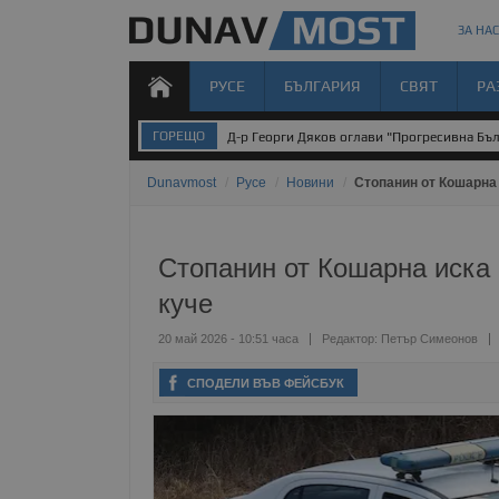
ЗА НАС
РУСЕ
БЪЛГАРИЯ
СВЯТ
РА
ГОРЕЩО
Д-р Георги Дяков оглави "Прогресивна Бъл
Dunavmost
/
Русе
/
Новини
/
Стопанин от Кошарна 
Стопанин от Кошарна иска 
куче
20 май 2026 - 10:51 часа
Редактор:
Петър Симеонов
СПОДЕЛИ ВЪВ ФЕЙСБУК