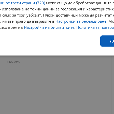
Майката на Николай Златков: Имам снимки със
и от трети страни (723)
може също да обработват данните в
смущаващи дупки по кемпера
 използване на точни данни за геолокация и характеристик
12:25 | 31.5.2026 г.
 само за този уебсайт. Някои доставчици може да разчитат 
Ален Прост пострада при въоръжен грабеж в дома
му
; имате право да възразите в
Настройки за рекламиране
. М
14:51 | 23.5.2026 г.
сяко време в
Настройки на бисквитките
.
Политика за повер
Д
машен любимец
област русе
справедливост
прегазено куче
р
Ефективност
Таргетиране
Функционалност
Н
РЕКЛАМА
еобходимо
Ефективност
Таргетиране
Функционалност
Неклас
исквитки позволяват основната функционалност на уебсайта, като потребителско
не може да се използва правилно без строго необходими бисквитки.