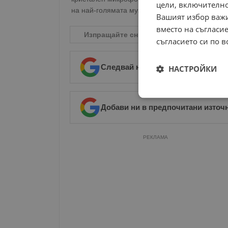
цели, включително
на най-голямата музикална надпревара в Евр
Вашият избор важи
вместо на съгласие
Изпращайте снимки и информация на
n
съгласието си по в
Следвай ни в Google News
→
НАСТРОЙКИ
Строго
Добави ни в предпочитани източ
необходимо
РЕКЛАМА
Строго н
Строго необходимите б
на акаунта. Уебсайтът 
Име