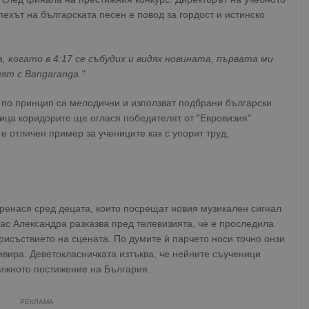
ехът на българската песен е повод за гордост и истинско
, когато в 4:17 се събудих и видях новината, първата ми
ят с Bangaranga."
а по принцип са мелодични и използват подбрани български
ица коридорите ще оглася победителят от "Евровизия".
е отличен пример за учениците как с упорит труд,
ренася сред децата, които посрещат новия музикален сигнал
лас Александра разказва пред телевизията, че е проследила
рисъствието на сцената. По думите ѝ парчето носи точно онзи
ивира. Деветокласничката изтъква, че нейните съученици
ижното постижение на България.
РЕКЛАМА