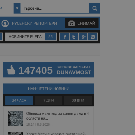
И
РУСЕНСКИ РЕПОРТЕРИ
СНИМАЙ
НОВИНИТЕ ВЧЕРА
55
147405
ФЕНОВЕ ХАРЕСВАТ
DUNAVMOST
НАЙ-ЧЕТЕНИ НОВИНИ
24 ЧАСА
7 ДНИ
30 ДНИ
Обявиха жълт код за силен дъжд в 4
области на...
18:14 | 8.8.2026 г.
Хорхе Меси е човекът, оказал най-