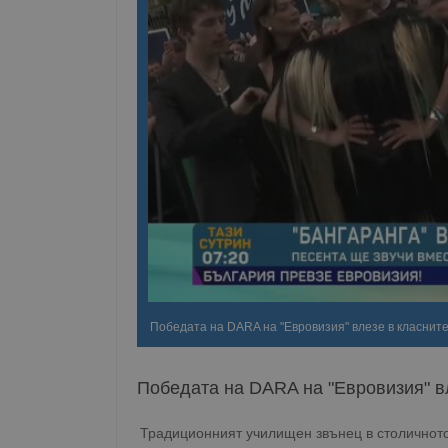
Победата на DARA на "Евровизия" влезе в класните
Победата на DARA на "Евровизия" в
Традиционният училищен звънец в столичното