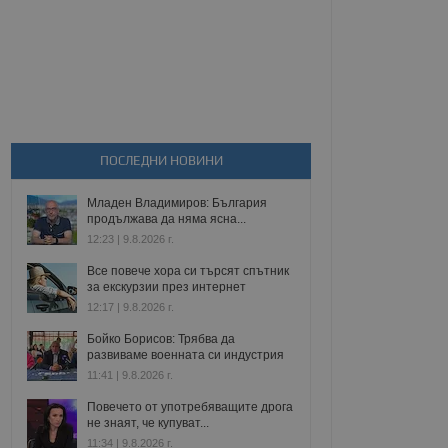
ПОСЛЕДНИ НОВИНИ
Младен Владимиров: България
продължава да няма ясна...
12:23 | 9.8.2026 г.
Все повече хора си търсят спътник
за екскурзии през интернет
12:17 | 9.8.2026 г.
Бойко Борисов: Трябва да
развиваме военната си индустрия
11:41 | 9.8.2026 г.
Повечето от употребяващите дрога
не знаят, че купуват...
11:34 | 9.8.2026 г.