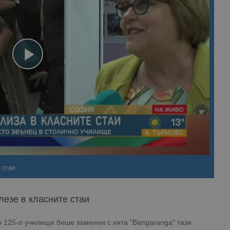
 стаи
лезе в класните стаи
 125-о училище беше заменен с хита "Bangaranga" тази