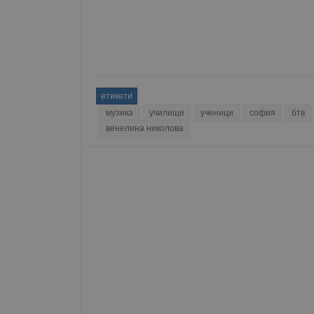
__RequestVerificationT
етикети
VISITOR_PRIVACY_MET
музика
училище
ученици
софия
бтв
венелина николова
__cf_bm
receive-cookie-depreca
ASP.NET_SessionId