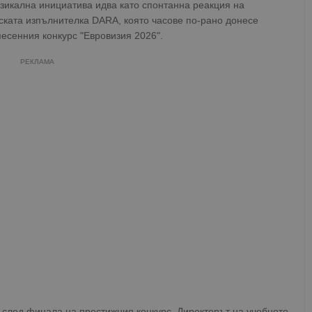
узикална инициатива идва като спонтанна реакция на
ската изпълнителка DARA, която часове по-рано донесе
песенния конкурс "Евровизия 2026".
РЕКЛАМА
 след финала на престижния конкурс. Директорът на учебното