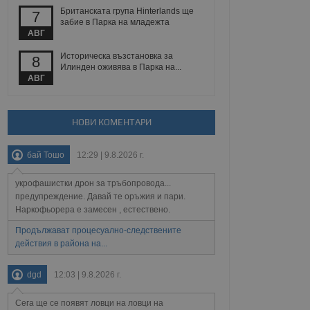
Британската група Hinterlands ще
7
забие в Парка на младежта
АВГ
Описание
Историческа възстановка за
8
Илинден оживява в Парка на...
АВГ
ребителски
елското поведение и
раници на сайта. Тя
яване на сайта. Тя
не на прегледи на
формация, която е
взаимодействат с
нкционалност в целия
прекарано на
редпочитанията на
НОВИ КОМЕНТАРИ
 сайтове; тя може
остта на социалните
тора на сайта.
използва новата или
бай Тошо
12:29 | 9.8.2026 г.
елски взаимодействия
нето и потребителския
укрофашистки дрон за тръбопровода...
предупреждение. Давай те оръжия и пари.
рез събиране на данни
 помага за
Наркофьорера е замесен , естествено.
отребителите се
тапите на тестване.
Продължават процесуално-следствените
действия в района на...
тистически данни,
 броя на посещенията,
 са били заредени.
dgd
12:03 | 9.8.2026 г.
елския опит.
я за потребителското
Сега ще се появят ловци на ловци на
, за да се