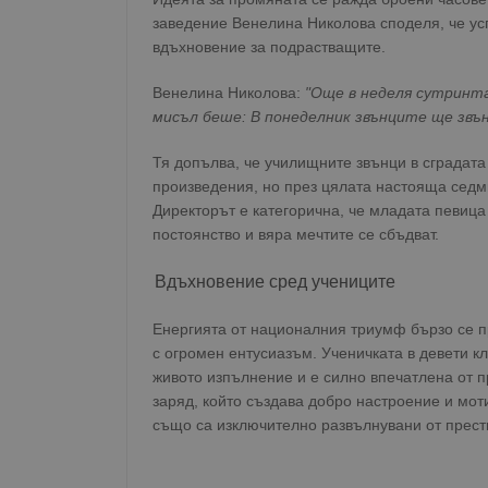
заведение Венелина Николова споделя, че усп
вдъхновение за подрастващите.
Венелина Николова:
"Още в неделя сутринта
мисъл беше: В понеделник звънците ще звън
Тя допълва, че училищните звънци в сградат
произведения, но през цялата настояща седм
Директорът е категорична, че младата певица 
постоянство и вяра мечтите се сбъдват.
Вдъхновение сред учениците
Енергията от националния триумф бързо се п
с огромен ентусиазъм. Ученичката в девети к
живото изпълнение и е силно впечатлена от п
заряд, който създава добро настроение и мот
също са изключително развълнувани от прест