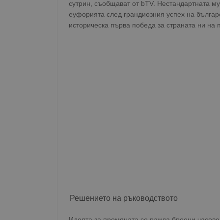
сутрин, съобщават от bTV. Нестандартната м
еуфорията след грандиозния успех на българ
историческа първа победа за страната ни на 
Решението на ръководството
Идеята за промяната се ражда броени часове