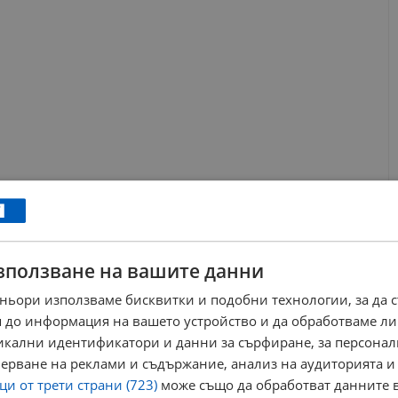
зползване на вашите данни
ньори използваме бисквитки и подобни технологии, за да 
а на фона на безпрецедентен макро-успех за българската
 до информация на вашето устройство и да обработваме ли
е DARA спечели 70-тото юбилейно издание на "Евровизия",
никални идентификатори и данни за сърфиране, за персона
лните журита и телевизионните зрители. Българската песен
ерване на реклами и съдържание, анализ на аудиторията и
преварвайки Израел и Румъния, и си осигури най-желания
и от трети страни (723)
може също да обработват данните в
триумф, през 2027 година София официално ще бъде домакин