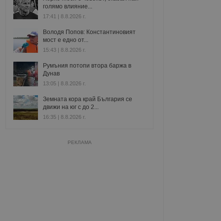
голямо влияние...
17:41 | 8.8.2026 г.
Володя Попов: Константиновият
мост е едно от...
15:43 | 8.8.2026 г.
Румъния потопи втора баржа в
Дунав
13:05 | 8.8.2026 г.
Земната кора край България се
движи на юг с до 2...
16:35 | 8.8.2026 г.
РЕКЛАМА