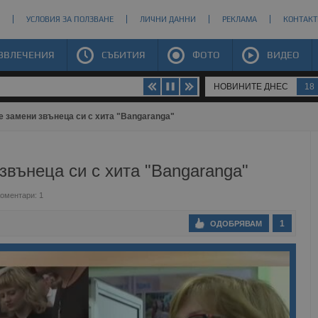
УСЛОВИЯ ЗА ПОЛЗВАНЕ
ЛИЧНИ ДАННИ
РЕКЛАМА
КОНТАКТ
ЗВЛЕЧЕНИЯ
СЪБИТИЯ
ФОТО
ВИДЕО
НОВИНИТЕ ДНЕС
18
 замени звънеца си с хита "Bangaranga"
вънеца си с хита "Bangaranga"
оментари: 1
1
ОДОБРЯВАМ