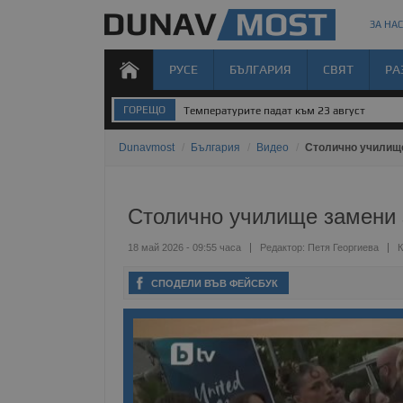
ЗА НАС
РУСЕ
БЪЛГАРИЯ
СВЯТ
РА
ГОРЕЩО
Температурите падат към 23 август
Dunavmost
/
България
/
Видео
/
Столично училище
Столично училище замени з
18 май 2026 - 09:55 часа
Редактор:
Петя Георгиева
К
СПОДЕЛИ ВЪВ ФЕЙСБУК