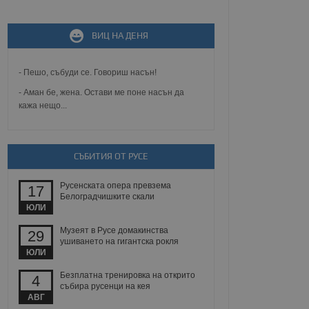
не, зададена от уеб
 ASP.NET MVC
ВИЦ НА ДЕНЯ
спре неразрешеното
т, известно като
тове. Той не съдържа
щожава при затваряне
- Пешо, събуди се. Говориш насън!
- Аман бе, жена. Остави ме поне насън да
ение на съгласието на
кажа нещо...
ст за тяхното
а данни за съгласието
ични политики и
антира, че техните
 сесии.
СЪБИТИЯ ОТ РУСЕ
аничаване между хората
а, за да се правят
Русенската опера превзема
хния уебсайт.
17
Белоградчишките скали
ЮЛИ
сигнализира на
 на бисквитките,
Музеят в Русе домакинства
29
а съответствие и
ушиването на гигантска рокля
ндарти и
ЮЛИ
Безплатна тренировка на открито
ck и предоставя
4
требител използва
събира русенци на кея
йният потребител може
АВГ
 уебсайт.