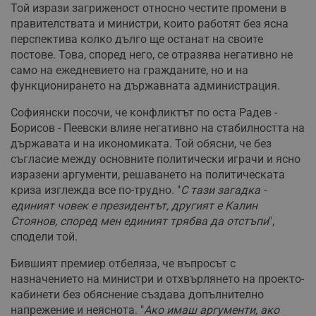
Той изрази загриженост относно честите промени в
правителствата и министри, които работят без ясна
перспектива колко дълго ще останат на своите
постове. Това, според него, се отразява негативно не
само на ежедневието на гражданите, но и на
функционирането на държавната администрация.
Софиянски посочи, че конфликтът по оста Радев -
Борисов - Пеевски влияе негативно на стабилността на
държавата и на икономиката. Той обясни, че без
съгласие между основните политически играчи и ясно
изразени аргументи, решаването на политическата
криза изглежда все по-трудно. "
С тази загадка -
единият човек е президентът, другият е Калин
Стоянов, според мен единият трябва да отстъпи
",
сподели той.
Бившият премиер отбеляза, че въпросът с
назначението на министри и отхвърлянето на проекто-
кабинети без обяснение създава допълнително
напрежение и неяснота. "
Ако имаш аргументи, ако