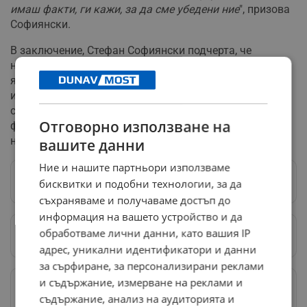
имаш факти, ги кажи, за да сме убедени ние
", призова
Софиянски.
В заключение, Стефан Софиянски подчерта, че
настоящата ситуация в страната изисква спешни и
ясни решения, които да доведат до стабилност и
икономическо развитие. Той призова политиците да
спрат с вътрешнопартийните конфликти и да се
Отговорно използване на
фокусират върху изпълнението на реформите,
необходими за развитието на България.
вашите данни
Ние и нашите партньори използваме
Следвай ни в Google News
→
бисквитки и подобни технологии, за да
съхраняваме и получаваме достъп до
информация на вашето устройство и да
обработваме лични данни, като вашия IP
Предпочитани източници
→
адрес, уникални идентификатори и данни
за сърфиране, за персонализирани реклами
и съдържание, измерване на реклами и
Изпращайте снимки и информация на
news@dunavmost.com
съдържание, анализ на аудиторията и