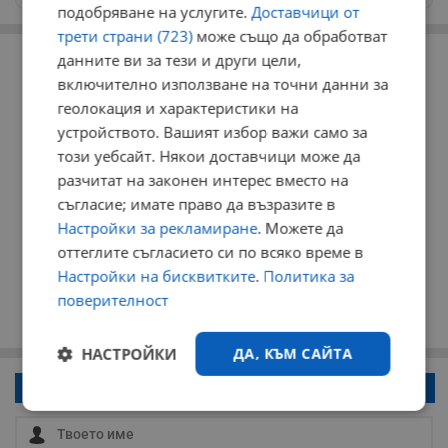
подобряване на услугите.
Доставчици от
трети страни (723)
може също да обработват
РЕКЛАМА
данните ви за тези и други цели,
включително използване на точни данни за
геолокация и характеристики на
устройството. Вашият избор важи само за
този уебсайт. Някои доставчици може да
разчитат на законен интерес вместо на
съгласие; имате право да възразите в
Настройки за рекламиране
. Можете да
оттеглите съгласието си по всяко време в
Настройки на бисквитките
.
Политика за
поверителност
НАСТРОЙКИ
ДА, КЪМ САЙТА
Напиши коментар!
Строго
Ефективност
необходимо