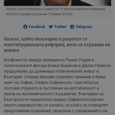
Хаосът, който безспорно е резултат от конституционната реформа,
вече се отразява на всички
/ Снимка: БГНЕС
Facebook
Twitter
Telegram
Хаосът, който безспорно е резултат от
конституционната реформа, вече се отразява на
всички
Конфликтът между президента Румен Радев и
политическите фигури Бойко Борисов и Делян Пеевски
продължава да доминира политическия живот в
България. Според бившия служебен премиер и бивш
кмет на София, Стефан Софиянски, този сблъсък
поставя страната в състояние на нестабилност и
пречи на икономическото ѝ развитие. В интервю за
Българското национално радио, Софиянски изрази
своето недоволство от начина, по който се отхвърлят
предложения и решения, свързани с управлението на