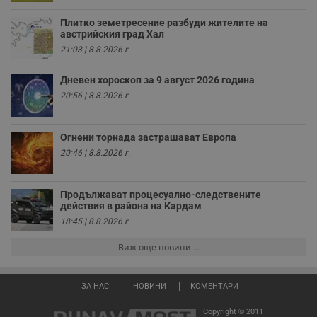
т
Плитко земетресение разбуди жителите на
receive-cookie-deprecation
.hit.gemius.pl
1 година
Т
австрийския град Хал
с
с
21:03 | 8.8.2026 г.
н
н
п
Дневен хороскоп за 9 август 2026 година
б
п
20:56 | 8.8.2026 г.
с
о
с
а
Огнени торнада застрашават Европа
р
20:46 | 8.8.2026 г.
у
з
з
п
Продължават процесуално-следствените
ASP.NET_SessionId
Сесия
Т
действия в района на Кардам
Microsoft
с
Corporation
18:45 | 8.8.2026 г.
D
www.dunavmost.com
п
и
Виж още новини ...
т
к
п
и
ЗА НАС
НОВИНИ
КОМЕНТАРИ
у
р
Copyright © 2011
к