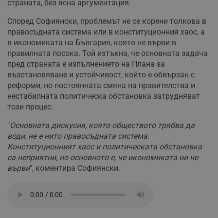
страната, без ясна аргументация.
Според Софиянски, проблемът не се корени толкова в
правосъдната система или в конституционния хаос, а
в икономиката на България, която не върви в
правилната посока. Той изтъкна, че основната задача
пред страната е изпълнението на Плана за
възстановяване и устойчивост, който е обвързан с
реформи, но постоянната смяна на правителства и
нестабилната политическа обстановка затрудняват
този процес.
"
Основната дискусия, която обществото трябва да
води, не е нито правосъдната система.
Конституционният хаос и политическата обстановка
са неприятни, но основното е, че икономиката ни не
върви
", коментира Софиянски.