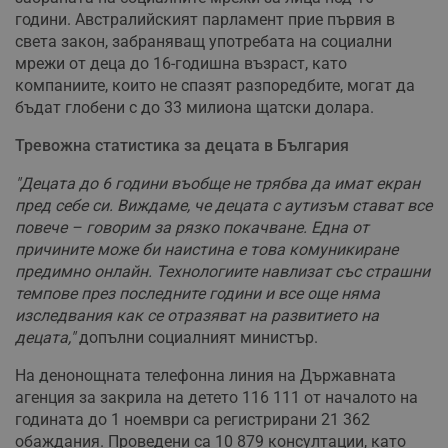
години. Австралийският парламент прие първия в
света закон, забраняващ употребата на социални
мрежи от деца до 16-годишна възраст, като
компаниите, които не спазят разпоредбите, могат да
бъдат глобени с до 33 милиона щатски долара.
Тревожна статистика за децата в България
"Децата до 6 години въобще не трябва да имат екран
пред себе си. Виждаме, че децата с аутизъм стават все
повече – говорим за рязко покачване. Една от
причините може би наистина е това комуникиране
предимно онлайн. Технологиите навлизат със страшни
темпове през последните години и все още няма
изследвания как се отразяват на развитието на
децата,"
допълни социалният министър.
На денонощната телефонна линия на Държавната
агенция за закрила на детето 116 111 от началото на
годината до 1 ноември са регистрирани 21 362
обаждания. Проведени са 10 879 консултации, като