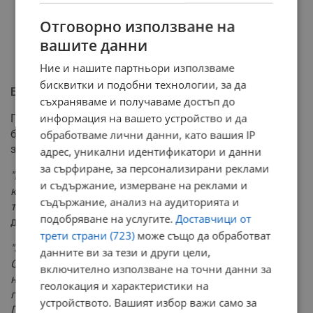
Отговорно използване на
вашите данни
Ние и нашите партньори използваме
бисквитки и подобни технологии, за да
Балкански пакт за защита на децата
съхраняваме и получаваме достъп до
информация на вашето устройство и да
Гуцанов анонсира, че ще инициира общи действия на
балканско ниво, а след това и на европейско ниво, за
обработваме лични данни, като вашия IP
защита на децата от онлайн рисковете.
адрес, уникални идентификатори и данни
за сърфиране, за персонализирани реклами
"Разчитам изключително много на вашето мнение
и съдържание, измерване на реклами и
какво да направим. Не можем да продължаваме по
съдържание, анализ на аудиторията и
този път и да не взимаме мерки,"
обърна се той към
подобряване на услугите.
Доставчици от
децата от Съвета.
трети страни (723)
може също да обработват
"За ДАЗД е изключително важно да чува мнението на
данните ви за тези и други цели,
Съвета на децата, защото само заедно може да
включително използване на точни данни за
намерим работещите решения и политики, така че да
геолокация и характеристики на
гарантираме повече сигурност и безопасност.
устройството. Вашият избор важи само за
Постоянно се появяват и нови моди, нови опасности,