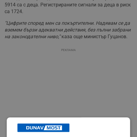
5914 са с деца. Регистрираните сигнали за деца в риск
са 1724.
"Цифрите според мен са покъртителни. Надявам се да
вземем бързи адекватни действия, без пълни забрани
на законодателни ниво,"
каза още министър Гуцанов.
РЕКЛАМА