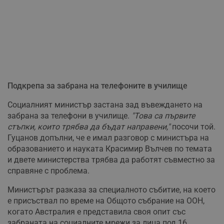
Подкрепа за забрана на телефоните в училище
Социалният министър застана зад въвеждането на
забрана за телефони в училище.
"Това са първите
стъпки, които трябва да бъдат направени,"
посочи той.
Гуцанов допълни, че е имал разговор с министъра на
образованието и науката Красимир Вълчев по темата
и двете министерства трябва да работят съвместно за
справяне с проблема.
Министърът разказа за специалното събитие, на което
е присъствал по време на Общото събрание на ООН,
когато Австралия е представила своя опит със
забраната на социалните мрежи за лица под 16