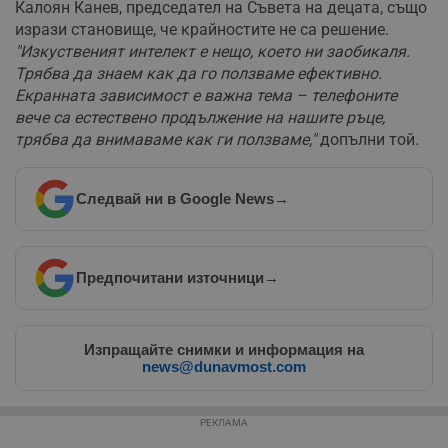
Калоян Канев, председател на Съвета на децата, също
изрази становище, че крайностите не са решение.
"Изкуственият интелект е нещо, което ни заобикаля.
Трябва да знаем как да го ползваме ефективно.
Екранната зависимост е важна тема – телефоните
вече са естествено продължение на нашите ръце,
Строго необходимо
Ефективност
трябва да внимаваме как ги ползваме,"
допълни той.
Таргетиране
Функционалност
Некласифицирани
Следвай ни в Google News
→
Строго необходимите бисквитки позволяват основната
функционалност на уебсайта, като потребителско
влизане и управление на акаунта. Уебсайтът не може да
се използва правилно без строго необходими
Предпочитани източници
→
бисквитки.
Валиден
Име
Доставчик
/
Домейн
О
до
Изпращайте снимки и информация на
__RequestVerificationToken
Сесия
Т
Microsoft
news@dunavmost.com
п
Corporation
ф
www.dunavmost.com
з
п
РЕКЛАМА
и
п