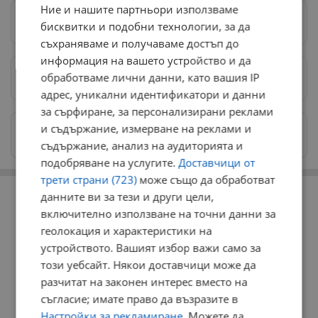
Ние и нашите партньори използваме
Следвай ни в Google News
→
бисквитки и подобни технологии, за да
съхраняваме и получаваме достъп до
информация на вашето устройство и да
обработваме лични данни, като вашия IP
Предпочитани източници
→
адрес, уникални идентификатори и данни
за сърфиране, за персонализирани реклами
и съдържание, измерване на реклами и
Изпращайте снимки и информация на
news@dunavmost.com
съдържание, анализ на аудиторията и
подобряване на услугите.
Доставчици от
трети страни (723)
може също да обработват
РЕКЛАМА
данните ви за тези и други цели,
включително използване на точни данни за
геолокация и характеристики на
устройството. Вашият избор важи само за
този уебсайт. Някои доставчици може да
разчитат на законен интерес вместо на
съгласие; имате право да възразите в
Настройки за рекламиране
. Можете да