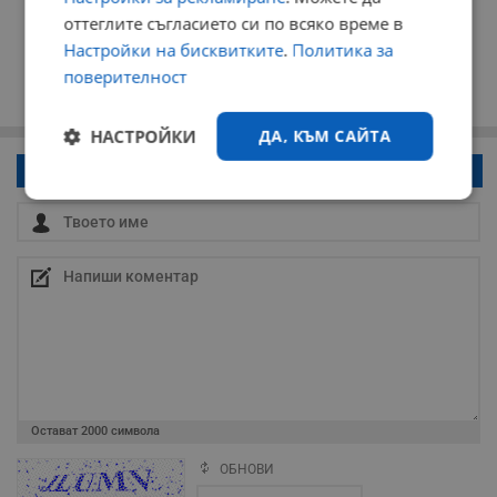
оттеглите съгласието си по всяко време в
Настройки на бисквитките
.
Политика за
поверителност
НАСТРОЙКИ
ДА, КЪМ САЙТА
Напиши коментар!
Строго
Ефективност
необходимо
Таргетиране
Функционалност
Некласифицирани
Остават
2000
символа
ОБНОВИ
Поради зачестилите злоупотреби в сайта, за да оставите анонимен