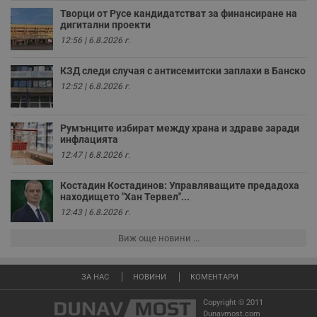
к
ч
Творци от Русе кандидатстват за финансиране на
п
дигитални проекти
с
б
12:56 | 6.8.2026 г.
__cf_bm
29
Т
Cloudflare Inc.
минути
с
КЗД следи случая с антисемитски заплахи в Банско
.twitter.com
59
р
12:52 | 6.8.2026 г.
секунди
м
б
о
у
Румънците избират между храна и здраве заради
п
инфлацията
о
и
12:47 | 6.8.2026 г.
т
receive-cookie-deprecation
.hit.gemius.pl
1 година
Т
Костадин Костадинов: Управляващите предадоха
с
находището "Хан Тервел"...
с
н
12:43 | 6.8.2026 г.
н
п
Виж още новини ...
б
п
с
о
ЗА НАС
НОВИНИ
КОМЕНТАРИ
с
а
р
Copyright © 2011
у
Dunavmost.com