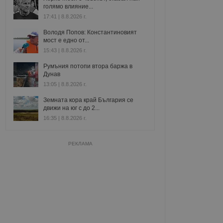
голямо влияние...
17:41 | 8.8.2026 г.
Володя Попов: Константиновият
мост е едно от...
15:43 | 8.8.2026 г.
Румъния потопи втора баржа в
Дунав
13:05 | 8.8.2026 г.
Земната кора край България се
движи на юг с до 2...
16:35 | 8.8.2026 г.
РЕКЛАМА