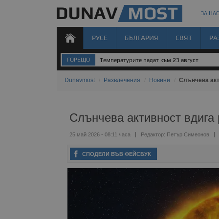
ЗА НАС
РУСЕ
БЪЛГАРИЯ
СВЯТ
РА
ГОРЕЩО
Температурите падат към 23 август
Dunavmost
/
Развлечения
/
Новини
/
Слънчева акт
Слънчева активност вдига
25 май 2026 - 08:11 часа
Редактор:
Петър Симеонов
СПОДЕЛИ ВЪВ ФЕЙСБУК