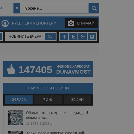
И
РУСЕНСКИ РЕПОРТЕРИ
СНИМАЙ
НОВИНИТЕ ВЧЕРА
55
147405
ФЕНОВЕ ХАРЕСВАТ
DUNAVMOST
НАЙ-ЧЕТЕНИ НОВИНИ
24 ЧАСА
7 ДНИ
30 ДНИ
Обявиха жълт код за силен дъжд в 4
области на...
18:14 | 8.8.2026 г.
Хорхе Меси е човекът, оказал най-