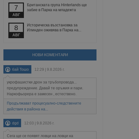
Британската група Hinterlands ще
7
забие в Парка на младежта
АВГ
Описание
Историческа възстановка за
8
Илинден оживява в Парка на...
АВГ
ребителски
елското поведение и
раници на сайта. Тя
яване на сайта. Тя
не на прегледи на
формация, която е
взаимодействат с
нкционалност в целия
прекарано на
редпочитанията на
НОВИ КОМЕНТАРИ
 сайтове; тя може
остта на социалните
тора на сайта.
използва новата или
бай Тошо
12:29 | 9.8.2026 г.
елски взаимодействия
нето и потребителския
укрофашистки дрон за тръбопровода...
предупреждение. Давай те оръжия и пари.
рез събиране на данни
 помага за
Наркофьорера е замесен , естествено.
отребителите се
тапите на тестване.
Продължават процесуално-следствените
действия в района на...
тистически данни,
 броя на посещенията,
 са били заредени.
dgd
12:03 | 9.8.2026 г.
елския опит.
я за потребителското
Сега ще се появят ловци на ловци на
, за да се