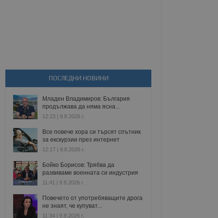
ПОСЛЕДНИ НОВИНИ
Младен Владимиров: България
продължава да няма ясна...
12:23 | 9.8.2026 г.
Все повече хора си търсят спътник
за екскурзии през интернет
12:17 | 9.8.2026 г.
Бойко Борисов: Трябва да
развиваме военната си индустрия
11:41 | 9.8.2026 г.
Повечето от употребяващите дрога
не знаят, че купуват...
11:34 | 9.8.2026 г.