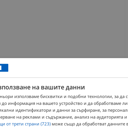
мическото време, от NOAA използват три основни
е заплахи. Индексът G измерва нивата на геомагнитните бури,
зползване на вашите данни
те мрежи, навигационните системи и човешкото здраве.
ета на радиозатъмненията и мащаба на слънчевите
ньори използваме бисквитки и подобни технологии, за да 
космоса се променя изключително динамично, експертите
 до информация на вашето устройство и да обработваме ли
ят редовно актуализациите.
никални идентификатори и данни за сърфиране, за персона
ерване на реклами и съдържание, анализ на аудиторията и
ews@dunavmost.com
по всяко време на денонощието!
и от трети страни (723)
може също да обработват данните в