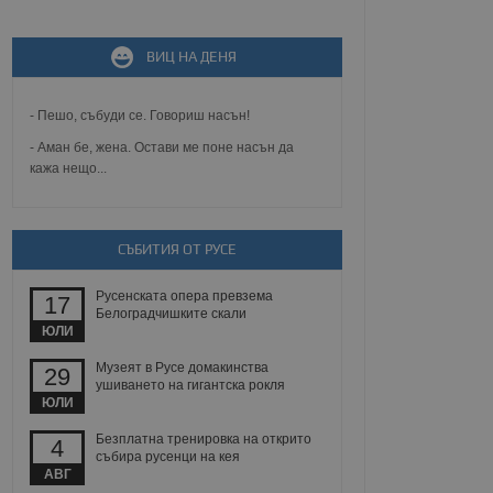
не, зададена от уеб
 ASP.NET MVC
ВИЦ НА ДЕНЯ
спре неразрешеното
т, известно като
тове. Той не съдържа
щожава при затваряне
- Пешо, събуди се. Говориш насън!
- Аман бе, жена. Остави ме поне насън да
ение на съгласието на
кажа нещо...
ст за тяхното
а данни за съгласието
ични политики и
антира, че техните
 сесии.
СЪБИТИЯ ОТ РУСЕ
аничаване между хората
а, за да се правят
Русенската опера превзема
хния уебсайт.
17
Белоградчишките скали
ЮЛИ
сигнализира на
 на бисквитките,
Музеят в Русе домакинства
29
а съответствие и
ушиването на гигантска рокля
ндарти и
ЮЛИ
Безплатна тренировка на открито
ck и предоставя
4
требител използва
събира русенци на кея
йният потребител може
АВГ
 уебсайт.