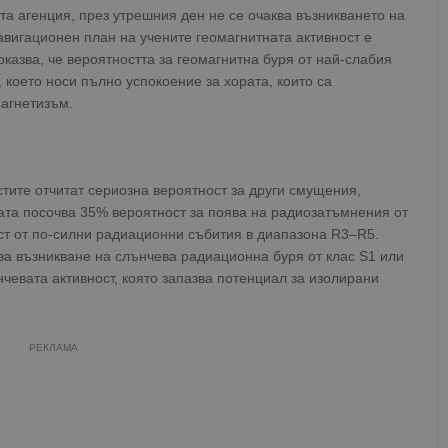
 агенция, през утрешния ден не се очаква възникването на
авигационен план на учените геомагнитната активност е
оказва, че вероятността за геомагнитна буря от най-слабия
което носи пълно успокоение за хората, които са
магнетизъм.
тите отчитат сериозна вероятност за други смущения,
ата посочва 35% вероятност за поява на радиозатъмнения от
ст от по-силни радиационни събития в диапазона R3–R5.
за възникване на слънчева радиационна буря от клас S1 или
нчевата активност, която запазва потенциал за изолирани
РЕКЛАМА