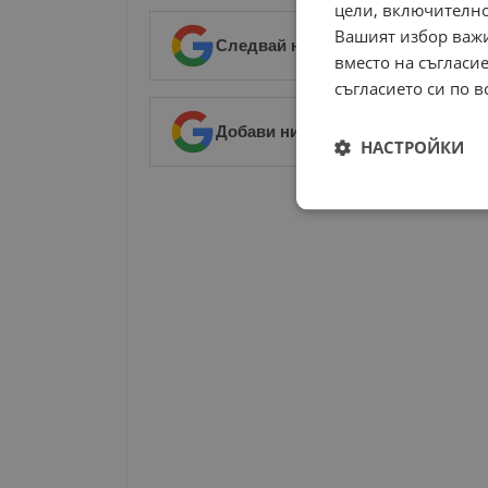
цели, включително
Вашият избор важи
Следвай ни в Google News
→
вместо на съгласие
съгласието си по в
Добави ни в предпочитани източ
НАСТРОЙКИ
РЕКЛАМА
Строго
необходимо
Строго н
Строго необходимите б
на акаунта. Уебсайтът 
Име