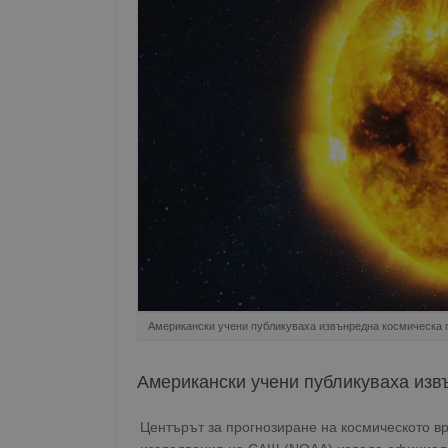
Американски учени публикуваха извънредна космическа 
Американски учени публикуваха изв
Центърът за прогнозиране на космическото в