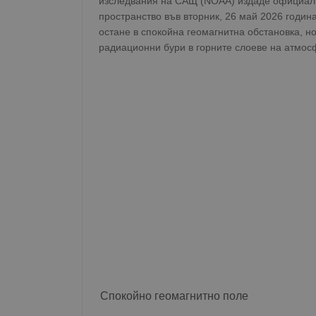
изследвания на САЩ (NOAA) издаде официалн
пространство във вторник, 26 май 2026 годи
остане в спокойна геомагнитна обстановка, н
радиационни бури в горните слоеве на атмос
Спокойно геомагнитно поле