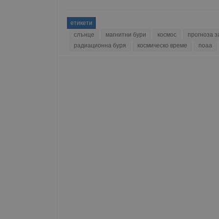
__RequestVerificationT
етикети
слънце
магнитни бури
космос
прогноза з
радиационна буря
космическо време
noaa
VISITOR_PRIVACY_MET
__cf_bm
receive-cookie-depreca
ASP.NET_SessionId