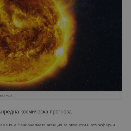
прогноза
ънредна космическа прогноза
реме към Националната агенция за океански и атмосферни