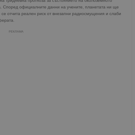
а тридневна прогноза за състоянието на околоземното
на. Според официалните данни на учените, планетата ни ще
о се отчита реален риск от внезапни радиосмущения и слаби
ферата.
РЕКЛАМА