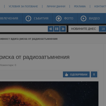
УСЛОВИЯ ЗА ПОЛЗВАНЕ
ЛИЧНИ ДАННИ
РЕКЛАМА
КОНТАКТ
ЗВЛЕЧЕНИЯ
СЪБИТИЯ
ФОТО
ВИДЕО
НОВИНИТЕ ДНЕС
18
ивност вдига риска от радиозатъмнения
 риска от радиозатъмнения
Коментари: 0
0
ОДОБРЯВАМ