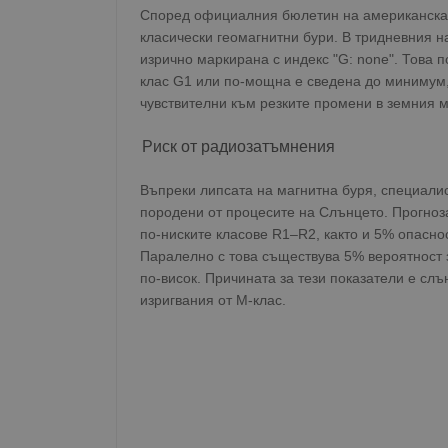
Според официалния бюлетин на американската
класически геомагнитни бури. В тридневния н
изрично маркирана с индекс "G: none". Това п
клас G1 или по-мощна е сведена до минимум, 
чувствителни към резките промени в земния 
Риск от радиозатъмнения
Въпреки липсата на магнитна буря, специалис
породени от процесите на Слънцето. Прогноз
по-ниските класове R1–R2, както и 5% опасно
Паралелно с това съществува 5% вероятност 
по-висок. Причината за тези показатели е слъ
изригвания от М-клас.