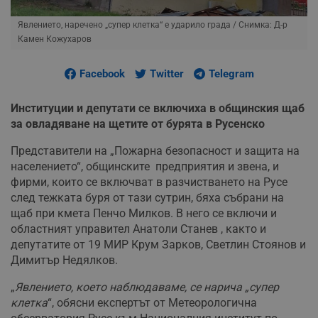
Явлението, наречено „супер клетка“ е ударило града
/ Снимка: Д-р
Камен Кожухаров
Facebook
Twitter
Telegram
Институции и депутати се включиха в общинския щаб
за овладяване на щетите от бурята в Русенско
Представители на „Пожарна безопасност и защита на
населението“, общинските предприятия и звена, и
фирми, които се включват в разчистването на Русе
след тежката буря от тази сутрин, бяха събрани на
щаб при кмета Пенчо Милков. В него се включи и
областният управител Анатоли Станев , както и
депутатите от 19 МИР Крум Зарков, Светлин Стоянов и
Димитър Недялков.
„
Явлението, което наблюдаваме, се нарича „супер
клетка
“, обясни експертът от Метеорологична