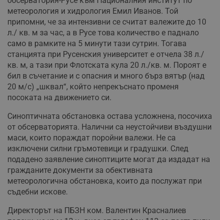
обсерватория-Русе към Националния институт по
метеорология и хидрология Емил Иванов. Той
припомни, че за интензивни се считат валежите до 10
л./ кв. м за час, а в Русе това количество е паднало
само в рамките на 5 минути тази сутрин. Тогава
станцията при Русенския университет е отчела 38 л./
кв. м, а тази при Флотската кула 20 л./кв. м. Пороят е
бил в съчетание и с опасния и много бърз вятър (над
20 м/с) „шквал“, който непрекъснато променя
посоката на движението си.
Синоптичната обстановка остава усложнена, посочиха
от обсерваторията. Налични са неустойчиви въздушни
маси, които пораждат поройни валежи. Не са
изключени силни гръмотевици и градушки. След
подадено заявление синоптиците могат да издадат на
гражданите документи за обективната
метеорологична обстановка, които да послужат при
съдебни искове.
Директорът на ПБЗН ком. Валентин Красналиев