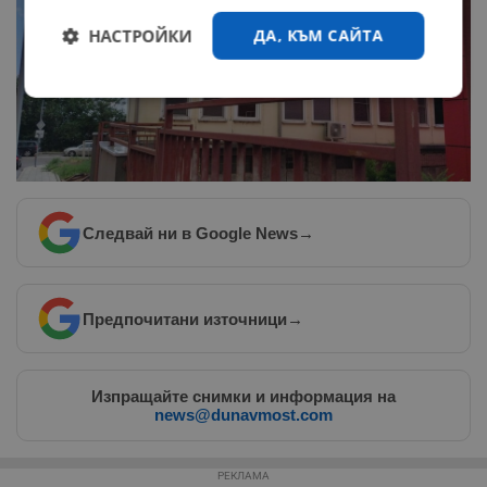
НАСТРОЙКИ
ДА, КЪМ САЙТА
Строго
Ефективност
необходимо
Таргетиране
Функционалност
Следвай ни в Google News
→
Некласифицирани
Предпочитани източници
→
Изпращайте снимки и информация на
news@dunavmost.com
Строго необходимо
Ефективност
Таргетиране
Функционалност
РЕКЛАМА