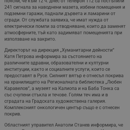
поясни, че към 12 ч. днес от телефон 112 са постъпили
241 сигнала за наводнени мазета, избени помещения и
подземни гаражи, паднали дървета и ламарини от
сгради. От службата заявиха, че имат нужда от
електрически помпи за отводняване, които да заменят
атмосферните, тъй като задимяват помещенията при
използване на закрито.
Директорът на дирекция „Хуманитарни дейности“
Катя Петрова информира за състоянието на
различните здравни, образователни и културни
институции, както и социалните услуги, които се
предоставят в Русе. Силният вятър е отнесъл покрива
на хранилището на Регионалната библиотека „Любен
Каравелов“, а музеят на Калиопа и на Баба Тонка са
със счупени стъкла и течове. Голям теч има и в
сградата на Градската художествена галерия.
Комплексният онкологичен център също е с отнесен
покрив.
Областният управител Анатоли Станев информира, че