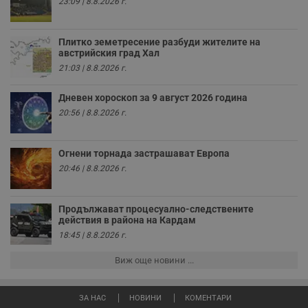
23:09 | 8.8.2026 г.
и
т
receive-cookie-deprecation
.hit.gemius.pl
1 година
Т
Плитко земетресение разбуди жителите на
с
австрийския град Хал
с
н
21:03 | 8.8.2026 г.
н
п
б
Дневен хороскоп за 9 август 2026 година
п
с
20:56 | 8.8.2026 г.
о
с
а
р
Огнени торнада застрашават Европа
у
20:46 | 8.8.2026 г.
з
з
п
Продължават процесуално-следствените
ASP.NET_SessionId
Сесия
Т
Microsoft
с
действия в района на Кардам
Corporation
D
www.dunavmost.com
18:45 | 8.8.2026 г.
п
и
т
Виж още новини ...
к
п
и
у
ЗА НАС
НОВИНИ
КОМЕНТАРИ
р