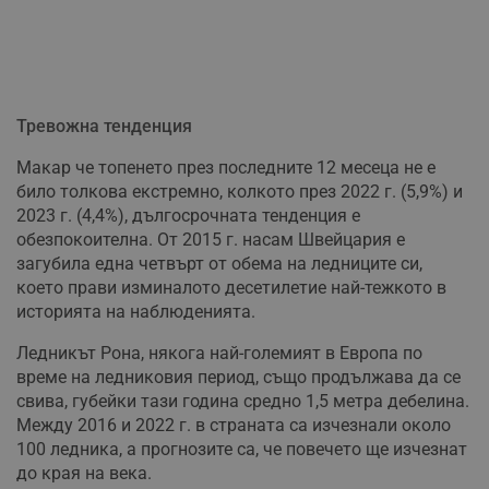
Тревожна тенденция
Макар че топенето през последните 12 месеца не е
било толкова екстремно, колкото през 2022 г. (5,9%) и
2023 г. (4,4%), дългосрочната тенденция е
обезпокоителна. От 2015 г. насам Швейцария е
загубила една четвърт от обема на ледниците си,
което прави изминалото десетилетие най-тежкото в
историята на наблюденията.
Ледникът Рона, някога най-големият в Европа по
време на ледниковия период, също продължава да се
свива, губейки тази година средно 1,5 метра дебелина.
Между 2016 и 2022 г. в страната са изчезнали около
100 ледника, а прогнозите са, че повечето ще изчезнат
до края на века.