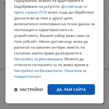
съдържание, анализ на аудиторията и
са обречени на изчезване.
подобряване на услугите.
Доставчици от
трети страни (723)
може също да обработват
данните ви за тези и други цели,
Следвай ни в Google News
→
включително използване на точни данни за
геолокация и характеристики на
устройството. Вашият избор важи само за
Предпочитани източници
→
този уебсайт. Някои доставчици може да
разчитат на законен интерес вместо на
съгласие; имате право да възразите в
Изпращайте снимки и информация на
news@dunavmost.com
Настройки за рекламиране
. Можете да
оттеглите съгласието си по всяко време в
Настройки на бисквитките
.
Политика за
РЕКЛАМА
поверителност
НАСТРОЙКИ
ДА, КЪМ САЙТА
Строго
Ефективност
необходимо