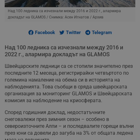
Над 100 ледника са изчезнали между 2016 и 2022 г., алармира
докладът на GLAMOS
/ Снимка: Асен Игнатов / Архив
Facebook
Twitter
Telegram
Над 100 ледника са изчезнали между 2016 и
2022 г., алармира докладът на GLAMOS
Швейцарските ледници са се стопили значително през
последните 12 месеца, регистрирайки четвъртото по
големина намаление на обема си в историята на
наблюденията. Това съобщи в сряда швейцарската
организация за мониторинг GLAMOS и Швейцарската
комисия за наблюдение на криосферата.
Според годишния доклад, недостатъчните
снеговалежи през зимния сезон – особено в
североизточните Алпи – и последвалите горещи вълни
през юни са довели до загуба на 3% от общата ледена
маса на ледниците.