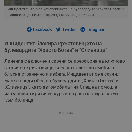
Инцидентът блокира кръстовището на булевардите "Христо Ботев" и
"Сливница"
/ Снимка: Надежда Дойчева / Facebook
Facebook
Twitter
Telegram
Инцидентът блокира кръстовището на
булевардите "Христо Ботев" и "Сливница"
Линейка с включени сирени се преобърна на ключово
столично кръстовище, след като лек автомобил я
блъсна странично и избяга. Инцидентът се е случил
малко преди обед на булевардите „Христо Ботев“ и
„Сливница“, като автомобилът на Спешна помощ е
изпълнявал критичен курс и е транспортирал кръв
към болница.
РЕКЛАМА