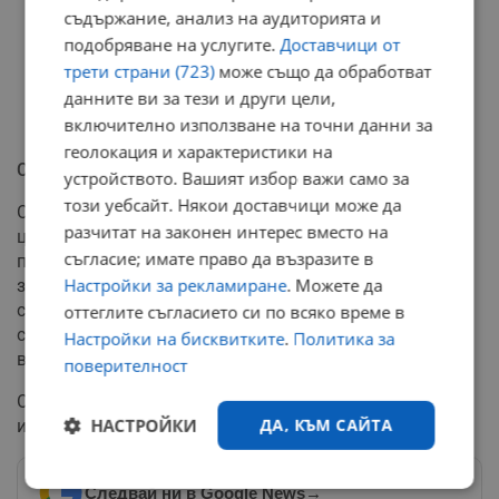
съдържание, анализ на аудиторията и
подобряване на услугите.
Доставчици от
трети страни (723)
може също да обработват
данните ви за тези и други цели,
включително използване на точни данни за
геолокация и характеристики на
Спасена пратка за "Токуда"
устройството. Вашият избор важи само за
този уебсайт. Някои доставчици може да
Обърнатият автомобил е собственост на Кръвния
разчитат на законен интерес вместо на
център и е трябвало да достави животоспасяващата
съгласие; имате право да възразите в
пратка в столичната болница "Токуда". От лечебното
Настройки за рекламиране
. Можете да
заведение уточниха, че въпреки критичната ситуация,
спешните медици извозиха ценната течност
оттеглите съгласието си по всяко време в
своевременно с друг транспорт. Инцидентът не
Настройки на бисквитките
.
Политика за
възпрепятства нормалната работа на болницата.
поверителност
Органите на реда продължават издирването на
НАСТРОЙКИ
ДА, КЪМ САЙТА
избягалия шофьор.
Строго
Ефективност
Следвай ни в Google News
→