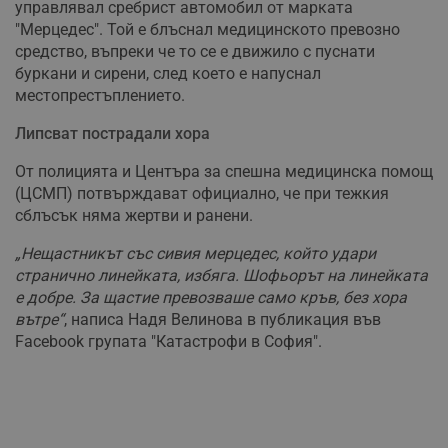
управлявал сребрист автомобил от марката
"Мерцедес". Той е блъснал медицинското превозно
средство, въпреки че то се е движило с пуснати
буркани и сирени, след което е напуснал
местопрестъплението.
Липсват пострадали хора
От полицията и Центъра за спешна медицинска помощ
(ЦСМП) потвърждават официално, че при тежкия
сблъсък няма жертви и ранени.
„Нещастникът със сивия мерцедес, който удари
странично линейката, избяга. Шофьорът на линейката
е добре. За щастие превозваше само кръв, без хора
вътре“
, написа Надя Велинова в публикация във
Facebook групата "Катастрофи в София".