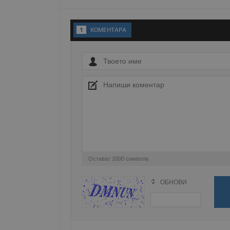
Име
1
KОМЕНТАРA
__RequestVerificationT
VISITOR_PRIVACY_MET
__cf_bm
Остават
2000
символа
receive-cookie-depreca
ОБНОВИ
Поради зачестилите злоупотреби в сайта, 
изискваме да се идентифицирате с Google 
Натискайки на Google бутона коментарът 
ASP.NET_SessionId
попълнили по-горе в полето "Твоето име".