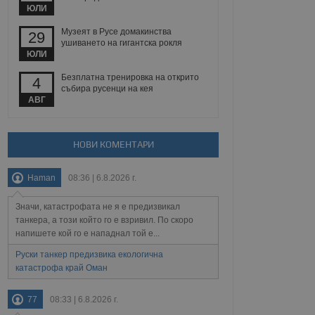
йният потребител може
ЮЛИ
 уебсайт.
Музеят в Русе домакинства
29
ушиването на гигантска рокля
ЮЛИ
Описание
Безплатна тренировка на открито
4
събира русенци на кея
ребителски
елското поведение и
АВГ
раници на сайта. Тя
яване на сайта. Тя
не на прегледи на
формация, която е
взаимодействат с
нкционалност в целия
прекарано на
редпочитанията на
НОВИ КОМЕНТАРИ
 сайтове; тя може
остта на социалните
тора на сайта.
използва новата или
Haman
08:36 | 6.8.2026 г.
елски взаимодействия
нето и потребителския
Значи, катастрофата не я е предизвикал
рез събиране на данни
танкера, а този който го е взривил. По скоро
 помага за
напишете кой го е нападнал той е...
отребителите се
тапите на тестване.
Руски танкер предизвика екологична
катастрофа край Оман
тистически данни,
 броя на посещенията,
 са били заредени.
елския опит.
77
08:33 | 6.8.2026 г.