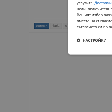
услугите.
Доставчиц
цели, включително
Вашият избор важи
вместо на съгласие
етикети
баба
снимки
русенка
семейств
съгласието си по в
НАСТРОЙКИ
Строго
необходимо
Строго н
Строго необходимите б
на акаунта. Уебсайтът 