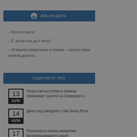
ВИЦ НА ДЕНЯ
не, зададена от уеб
 ASP.NET MVC
спре неразрешеното
т, известно като
– Много е жега!
тове. Той не съдържа
щожава при затваряне
– Е, колко пък да е жега?
– Отварям хладилника и гледам – едната бира
ение на съгласието на
изпила другата...
ст за тяхното
а данни за съгласието
ични политики и
антира, че техните
 сесии.
СЪБИТИЯ ОТ РУСЕ
аничаване между хората
а, за да се правят
Гигантски костилки и семена
хния уебсайт.
13
превземат залите на Екомузея в...
ЮЛИ
сигнализира на
 на бисквитките,
Джаз под звездите с Биг Бенд Русе
14
а съответствие и
ндарти и
ЮЛИ
ck и предоставя
Русенската опера превзема
17
требител използва
Белоградчишките скали