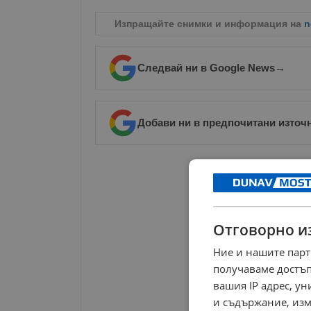
Изпращайте снимки и информация на
n
Следвай ни в Google News
→
Добави ни в предпочитани източ
РЕКЛАМА
Отговорно и
Ние и нашите парт
получаваме достъп
вашия IP адрес, у
и съдържание, изм