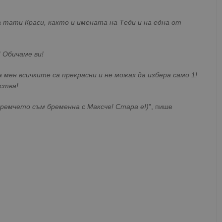
а тати Краси, както и имената на Теди и на една от
! Обичаме ви!
 мен всичките са прекрасни и не можах да избера само 1!
ства!
оремчето съм бременна с Максче! Стара е!)
", пише