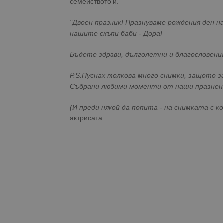
семейството й.
"Двоен празник! Празнуваме рождения ден н
нашите скъпи баби - Дора!
Бъдете здрави, дълголетни и благословени
P.S.Пуснах толкова много снимки, защото за
Събрани любими моменти от наши празнен
(И преди някой да попита - на снимката с к
актрисата.