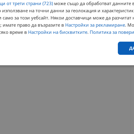
и от трети страни (723)
може също да обработват данните в
Ралица Паскалева се омъжи тайно?
 използване на точни данни за геолокация и характеристик
14:19 | 10.8.2025 г.
 само за този уебсайт. Някои доставчици може да разчитат 
; имате право да възразите в
Настройки за рекламиране
. М
о
празник
актриса
ралица паскалева
сяко време в
Настройки на бисквитките
.
Политика за повер
Д
РЕКЛАМА
Ефективност
Таргетиране
Функционалност
Н
еобходимо
Ефективност
Таргетиране
Функционалност
Неклас
исквитки позволяват основната функционалност на уебсайта, като потребителско
не може да се използва правилно без строго необходими бисквитки.