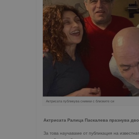
Актрисата публикува снимки с близките си
Актрисата Ралица Паскалева празнува дво
За това научаваме от публикация на известна