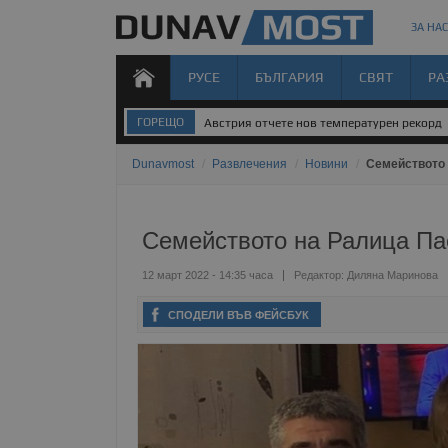
ЗА НАС
РУСЕ
БЪЛГАРИЯ
СВЯТ
РА
ГОРЕЩО
Австрия отчете нов температурен рекорд
Dunavmost
/
Развлечения
/
Новини
/
Семейството 
Семейството на Ралица Па
12 март 2022 - 14:35 часа
Редактор:
Диляна Маринова
СПОДЕЛИ ВЪВ ФЕЙСБУК