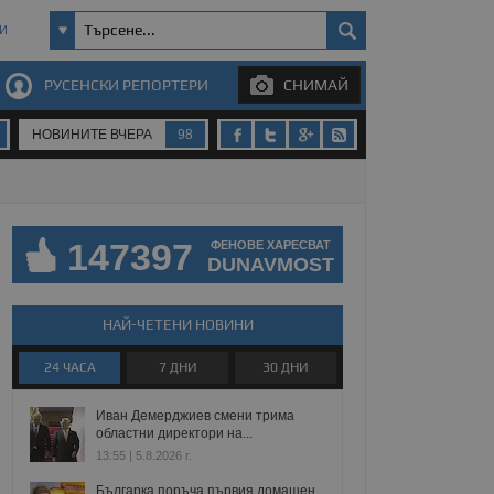
И
РУСЕНСКИ РЕПОРТЕРИ
СНИМАЙ
НОВИНИТЕ ВЧЕРА
98
147397
ФЕНОВЕ ХАРЕСВАТ
DUNAVMOST
НАЙ-ЧЕТЕНИ НОВИНИ
24 ЧАСА
7 ДНИ
30 ДНИ
Иван Демерджиев смени трима
областни директори на...
13:55 | 5.8.2026 г.
Българка поръча първия домашен