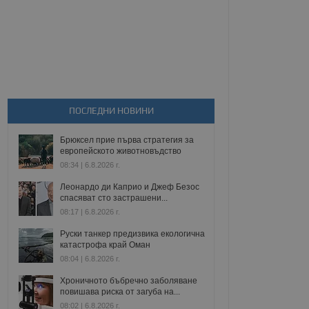
ПОСЛЕДНИ НОВИНИ
Брюксел прие първа стратегия за
европейското животновъдство
08:34 | 6.8.2026 г.
Леонардо ди Каприо и Джеф Безос
спасяват сто застрашени...
08:17 | 6.8.2026 г.
Руски танкер предизвика екологична
катастрофа край Оман
08:04 | 6.8.2026 г.
Хроничното бъбречно заболяване
повишава риска от загуба на...
08:02 | 6.8.2026 г.