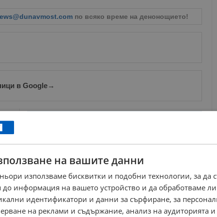
ews@dunavmost.com
по всяко време на денонощието!
ници в Google
→
Още по темата
Ралица Паскалева отпразнува рождения си ден в
родния Русе
12:52 | 22.9.2020 г.
зползване на вашите данни
Ралица Паскалева е бременна
ньори използваме бисквитки и подобни технологии, за да 
16:56 | 2.2.2018 г.
 до информация на вашето устройство и да обработваме ли
Ралица Паскалева има връзка с волейболен
никални идентификатори и данни за сърфиране, за персона
национал
ерване на реклами и съдържание, анализ на аудиторията и
12:58 | 20.9.2017 г.