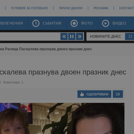
УСЛОВИЯ ЗА ПОЛЗВАНЕ
ЛИЧНИ ДАННИ
РЕКЛАМА
КОНТАКТ
ЗВЛЕЧЕНИЯ
СЪБИТИЯ
ФОТО
ВИДЕО
НОВИНИТЕ ДНЕС
12
на Ралица Паскалева празнува двоен празник днес
скалева празнува двоен празник днес
Коментари: 1
16
ОДОБРЯВАМ