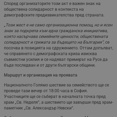
Според организаторите този акт е важен знак на
обществена солидарност в контекста на
демографските предизвикателства пред страната.
„Този жест е не само организационна помощ, но и ясен
знак за подкрепа към една гражданска инициатива,
която насърчава семейните ценности, обществената
солидарност и грижата за бъдещето на България“
, се
посочва в позицията на сдружението. Оттам допълват,
че справянето с демографската криза изисква
съвместни усилия и се надяват примерът на Русе да
бъде последван и от други български общини.
Маршрут и организация на проявата
Националното Голямо шествие за семейството ще се
проведе тази вечер от 18:00 часа в София.
Участниците ще се съберат в началната точка пред
храм „Св. Неделя“, а шествието ще завърши пред храм-
паметник „Св. Александър Невски“.