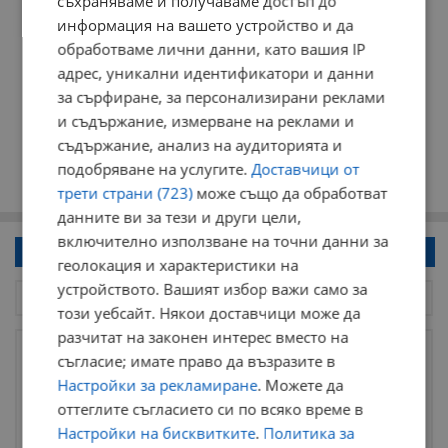
съхраняваме и получаваме достъп до
информация на вашето устройство и да
обработваме лични данни, като вашия IP
адрес, уникални идентификатори и данни
за сърфиране, за персонализирани реклами
и съдържание, измерване на реклами и
съдържание, анализ на аудиторията и
подобряване на услугите.
Доставчици от
трети страни (723)
може също да обработват
данните ви за тези и други цели,
включително използване на точни данни за
Напиши коментар!
геолокация и характеристики на
устройството. Вашият избор важи само за
този уебсайт. Някои доставчици може да
разчитат на законен интерес вместо на
съгласие; имате право да възразите в
Настройки за рекламиране
. Можете да
оттеглите съгласието си по всяко време в
Настройки на бисквитките
.
Политика за