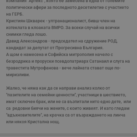
компания “Артекс“, която бе замесена в една от големите 
Таргетиране
Функционалност
политически афери за последното десетилетие с участието 
Некласифицирани
на ГЕРБ.

Кристиян Шкварек - ултранационалист, бивш член на 
Строго необходимите бисквитки позволяват основната
изтеклата в клоаката ВМРО. За всеки случай на всички 
функционалност на уебсайта, като потребителско
снимки гледа лошо.

влизане и управление на акаунта. Уебсайтът не може да
се използва правилно без строго необходими
Давид Александров - председател на сдружение РОД, 
бисквитки.
кандидат за депутат от Прогресивна България. 

Валиден
А щом е намесена и Софийска митрополия начело с 
Име
Доставчик
/
Домейн
О
до
безродрика и проруски псевдопатриарх Сатанаил и слуга на 
__RequestVerificationToken
Сесия
Т
Microsoft
травестита Мутрофанова - вече лайната стават още по-
п
Corporation
миризливи.

ф
www.dunavmost.com
з
п
Жалко, че няма как да се направи анализ колко от 
и
п
"пазителите на семейни ценности", участници в шествието, 
A
имат сключен брак, или не са възпитали нито едно дете,  или 
т
е
са  редовни биячи на жените, с които живеят. И като гледам 
д
н
"вдъхновителите", на крачка са от възраждането на линча 
п
или някоя Кристална нощ.
с
у
и
ф