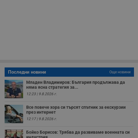
__cf_bm
29
Т
Cloudflare Inc.
минути
с
.twitter.com
59
р
секунди
м
б
о
у
п
о
и
т
receive-cookie-deprecation
.hit.gemius.pl
1 година
Т
с
с
Последни новини
Още новини
н
н
п
Младен Владимиров: България продължава да
б
няма ясна стратегия за...
п
12:23 | 9.8.2026 г.
с
о
с
Все повече хора си търсят спътник за екскурзии
а
р
през интернет
у
12:17 | 9.8.2026 г.
з
з
п
Бойко Борисов: Трябва да развиваме военната си
индустрия
ASP.NET_SessionId
Сесия
Т