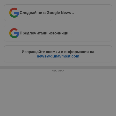
Следвай ни в Google News
→
Таргетиране
Функционалност
Предпочитани източници
→
Некласифицирани
Изпращайте снимки и информация на
news@dunavmost.com
РЕКЛАМА
Строго необходимо
Ефективност
Таргетиране
Функционалност
Некласифицирани
Строго необходимите бисквитки позволяват основната
функционалност на уебсайта, като потребителско
влизане и управление на акаунта. Уебсайтът не може да
се използва правилно без строго необходими
бисквитки.