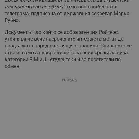
или посетители по обмен"
, се казва в кабелната
телеграма, подписана от държавния секретар Марко
Рубио.
Документът, до който се добра агенция Ройтерс,
уточнява че вече насрочените интервюта могат да
продължат според настоящите правила. Спирането се
отнася само за насрочването на нови срещи за виза
категории F, M и J - студентски и за посетители по
обмен.
РЕКЛАМА