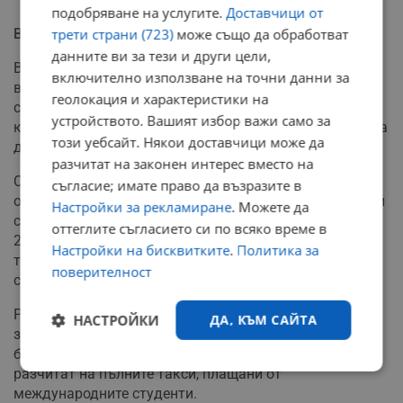
подобряване на услугите.
Доставчици от
Въздействие върху университетите
трети страни (723)
може също да обработват
данните ви за тези и други цели,
Временното спиране на интервютата идва в най-
включително използване на точни данни за
важния период от годината за кандидатстване за
геолокация и характеристики на
студентски визи. Обикновено студентите
устройството. Вашият избор важи само за
кандидатстват през късната пролет и ранното лято, за
този уебсайт. Някои доставчици може да
да започнат обучение през есенния семестър.
разчитат на законен интерес вместо на
Според данни на Института за международно
съгласие; имате право да възразите в
образование над 1,1 милиона международни студенти
Настройки за рекламиране
. Можете да
са учили в американски университети през учебната
оттеглите съгласието си по всяко време в
2023-2024 година. Много висши училища разчитат на
Настройки на бисквитките
.
Политика за
такситe от чуждестранни студенти за финансирането
поверителност
си.
Решението може да забави значително процеса на
НАСТРОЙКИ
ДА, КЪМ САЙТА
записване на чуждестранни студенти и да засегне
бюджетите на университетите, които традиционно
разчитат на пълните такси, плащани от
Строго
Ефективност
необходимо
международните студенти.