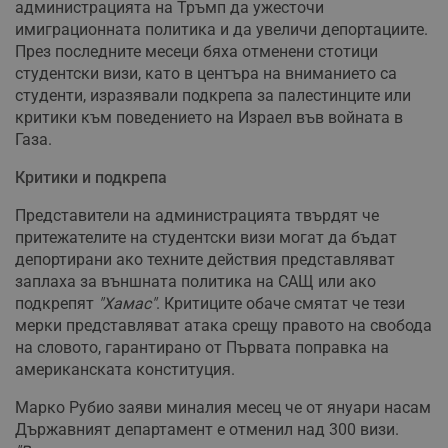
администрацията на Тръмп да ужесточи
имиграционната политика и да увеличи депортациите.
През последните месеци бяха отменени стотици
студентски визи, като в центъра на вниманието са
студенти, изразявали подкрепа за палестинците или
критики към поведението на Израел във войната в
Газа.
Критики и подкрепа
Представители на администрацията твърдят че
притежателите на студентски визи могат да бъдат
депортирани ако техните действия представляват
заплаха за външната политика на САЩ или ако
подкрепят
"Хамас"
. Критиците обаче смятат че тези
мерки представляват атака срещу правото на свобода
на словото, гарантирано от Първата поправка на
американската конституция.
Марко Рубио заяви миналия месец че от януари насам
Държавният департамент е отменил над 300 визи.