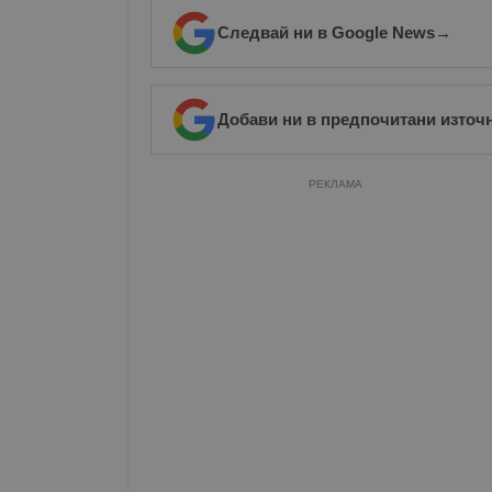
Име
Следвай ни в Google News
→
__RequestVerificationT
Добави ни в предпочитани източ
РЕКЛАМА
VISITOR_PRIVACY_MET
__cf_bm
receive-cookie-depreca
ASP.NET_SessionId