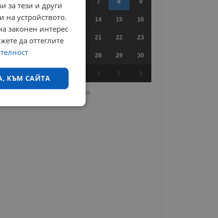
3
4
5
6
7
8
9
и за тези и други
и на устройството.
10
11
12
13
14
15
16
на законен интерес
17
18
19
20
21
22
23
ожете да оттеглите
ителност
24
25
26
27
28
29
30
31
1
2
3
4
5
6
А, КЪМ САЙТА
РЕКЛАМА
екласифицирани
ифицирани
 влизане и управление