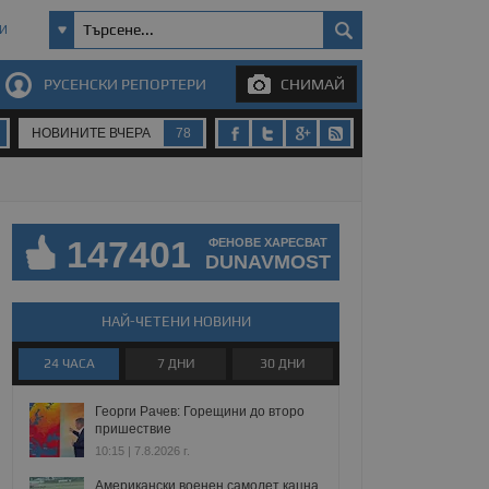
И
РУСЕНСКИ РЕПОРТЕРИ
СНИМАЙ
НОВИНИТЕ ВЧЕРА
78
147401
ФЕНОВЕ ХАРЕСВАТ
DUNAVMOST
НАЙ-ЧЕТЕНИ НОВИНИ
24 ЧАСА
7 ДНИ
30 ДНИ
Георги Рачев: Горещини до второ
пришествие
10:15 | 7.8.2026 г.
Американски военен самолет кацна