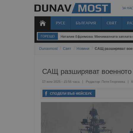
ЗА НАС
РУСЕ
БЪЛГАРИЯ
СВЯТ
РА
ГОРЕЩО
Наталия Ефремова: Минималната заплата н
Dunavmost
/
Свят
/
Новини
/
САЩ разширяват воен
САЩ разширяват военното 
07 юли 2025 - 15:56 часа
Редактор:
Петя Георгиева
К
СПОДЕЛИ ВЪВ ФЕЙСБУК