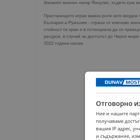
близкият военен лагер Яннулис, където към 
Пристанището играе важна роля като входна т
България и Румъния - страни от ключово знач
стойност се крие и в потенциала да се превър
ресурси, в случай че достъпът до Черно море 
2022 година насам.
Отговорно и
Ние и нашите парт
получаваме достъп
вашия IP адрес, у
и съдържание, изм