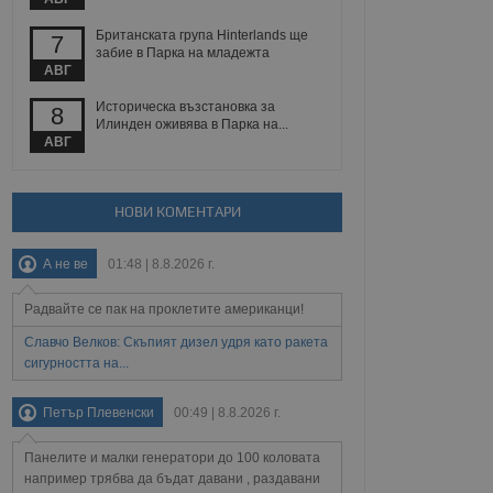
йният потребител може
 уебсайт.
Британската група Hinterlands ще
7
забие в Парка на младежта
АВГ
Описание
Историческа възстановка за
8
Илинден оживява в Парка на...
АВГ
ребителски
елското поведение и
раници на сайта. Тя
яване на сайта. Тя
не на прегледи на
формация, която е
взаимодействат с
нкционалност в целия
прекарано на
НОВИ КОМЕНТАРИ
редпочитанията на
 сайтове; тя може
остта на социалните
тора на сайта.
използва новата или
А не ве
01:48 | 8.8.2026 г.
елски взаимодействия
нето и потребителския
Радвайте се пак на проклетите американци!
Славчо Велков: Скъпият дизел удря като ракета
рез събиране на данни
 помага за
сигурността на...
отребителите се
тапите на тестване.
Петър Плевенски
00:49 | 8.8.2026 г.
тистически данни,
 броя на посещенията,
 са били заредени.
Панелите и малки генератори до 100 коловата
елския опит.
например трябва да бъдат давани , раздавани