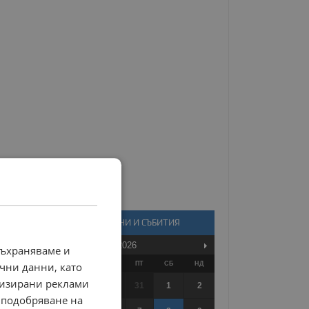
КАЛЕНДАР - НОВИНИ И СЪБИТИЯ
Август
2026
съхраняваме и
ПО
ВТ
СР
ЧТ
ПТ
СБ
НД
чни данни, като
лизирани реклами
27
28
29
30
31
1
2
 подобряване на