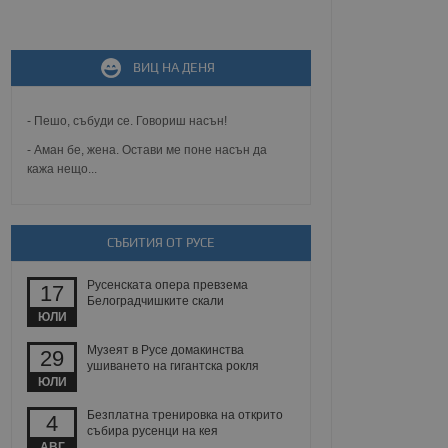
не, зададена от уеб
ВИЦ НА ДЕНЯ
 ASP.NET MVC
спре неразрешеното
т, известно като
тове. Той не съдържа
- Пешо, събуди се. Говориш насън!
щожава при затваряне
- Аман бе, жена. Остави ме поне насън да
кажа нещо...
ение на съгласието на
ст за тяхното
а данни за съгласието
ични политики и
антира, че техните
 сесии.
СЪБИТИЯ ОТ РУСЕ
аничаване между хората
а, за да се правят
Русенската опера превзема
17
хния уебсайт.
Белоградчишките скали
ЮЛИ
сигнализира на
Музеят в Русе домакинства
29
 на бисквитките,
ушиването на гигантска рокля
а съответствие и
ЮЛИ
ндарти и
Безплатна тренировка на открито
4
ck и предоставя
събира русенци на кея
требител използва
АВГ