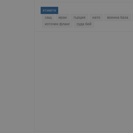
етикети
сащ
иран
гърция
нато
военна база
източен фланг
суда бей
Име
Доставчи
Доста
Име
Име
Домейн
Доме
Име
__Secure-ROLLOUT_T
__gfp_s_64b
_sharedID
.dunavmo
.vbox
cfzs_google-analytics_v
YSC
__Secure-YNID
VISITOR_INFO1_LIVE
g_state
FCCDCF
mid
.duna
Meta Pla
cfz_google-analytics_v4
Inc.
_sharedID_cst
.duna
.instagra
Gtest
Gemiu
.hit.ge
Gdyn
Gemiu
.hit.ge