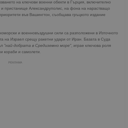
зването на ключови военни обекти в Гърция, включително
й и пристанище Александруполис, на фона на нарастващо
приоритети във Вашингтон, съобщава гръцкото издание
номорски и военновъздушни сили са разположени в Източното
а на Израел срещу ракетни удари от Иран. Базата в Суда
ал
"най-добрата в Средиземно море"
, играе ключова роля
ни кораби и самолети.
РЕКЛАМА