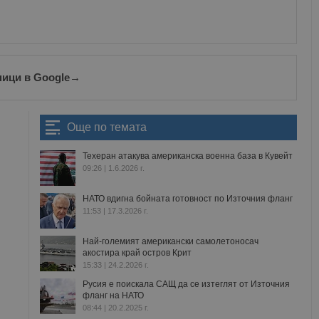
Валиден
Доставчик
/
Домейн
Описание
до
oken
Сесия
Това е бисквитка против фалшифицира
Microsoft
приложения, изградени с помощта на
Corporation
технологии. Той е предназначен да 
www.dunavmost.com
публикуване на съдържание на уебсай
ници в Google
→
фалшифициране на искания между сай
информация за потребителя и се уни
на браузъра.
ADATA
5 месеца
Тази бисквитка се използва за съхран
YouTube
Още по темата
4
потребителя и избора на поверително
.youtube.com
седмици
взаимодействие със сайта. Той записв
на посетителя по отношение на разл
Техеран атакува американска военна база в Кувейт
настройки за поверителност, като гар
09:26 | 1.6.2026 г.
предпочитания се спазват в бъдещите
29
Тази бисквитка се използва за разгр
Cloudflare Inc.
НАТО вдигна бойната готовност по Източния фланг
минути
и ботовете. Това е от полза за уебсайт
.twitter.com
11:53 | 17.3.2026 г.
59
валидни отчети за използването на те
секунди
Най-големият американски самолетоносач
tion
.hit.gemius.pl
1 година
Тази бисквитка се използва, за да се 
акостира край остров Крит
собственика на сайта за премахването
получени от системата, осигуряване н
15:33 | 24.2.2026 г.
адаптивност с развиващите се уеб ста
законодателство за поверителност.
Русия е поискала САЩ да се изтеглят от Източния
фланг на НАТО
Сесия
Тази бисквитка се задава от Doublecli
Microsoft
08:44 | 20.2.2025 г.
информация за това как крайният по
Corporation