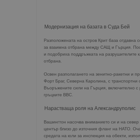
Модернизация на базата в Суда Бей
Разположената на остров Крит база отдавна с
за взаимна отбрана между САЩ и Гърция. По
и подобриха поддръжката на разрушителите к
отбрана.
Освен разполагането на зенитно-ракетни и пр
Форт Браг, Северна Каролина, с транспортни 
Въоръжените сили на Гърция, включително с р
гръцките ВВС.
Нарастваща роля на Александруполис
Вашингтон насочва вниманието си и на север 
център близо до източния фланг на НАТО. Оча
средата на юли за инспекция на обекти, изпо