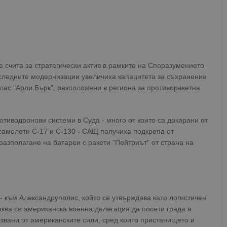
е счита за стратегически актив в рамките на Споразумението
следните модернизации увеличиха капацитета за съхранение
лас "Арли Бърк", разположени в региона за противоракетна
отиводронови системи в Суда - много от които са докарани от
самолети C-17 и C-130 - САЩ получиха подкрепа от
азполагане на батареи с ракети "Пейтриът" от страна на
- към Александруполис, който се утвърждава като логистичен
ква се американска военна делегация да посети града в
лзвани от американските сили, сред които пристанището и