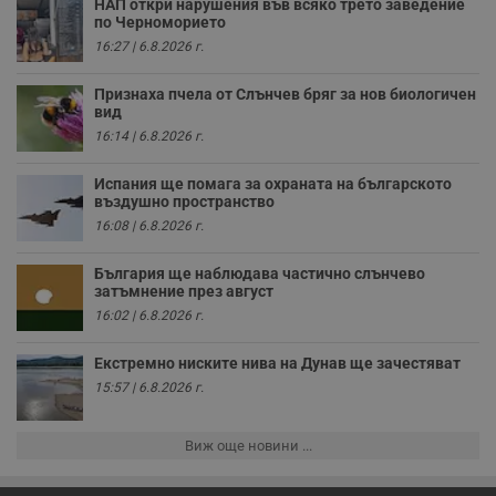
НАП откри нарушения във всяко трето заведение
VISITOR_PRIVACY_METADATA
5 месеца
Т
YouTube
4
с
по Черноморието
.youtube.com
седмици
с
16:27 | 6.8.2026 г.
с
п
и
Признаха пчела от Слънчев бряг за нов биологичен
п
вид
т
в
16:14 | 6.8.2026 г.
с
з
с
Испания ще помага за охраната на българското
п
въздушно пространство
о
р
16:08 | 6.8.2026 г.
п
н
п
България ще наблюдава частично слънчево
к
затъмнение през август
ч
п
16:02 | 6.8.2026 г.
с
б
Екстремно ниските нива на Дунав ще зачестяват
__cf_bm
29
Т
Cloudflare Inc.
15:57 | 6.8.2026 г.
минути
с
.twitter.com
59
р
секунди
м
б
Виж още новини ...
о
у
п