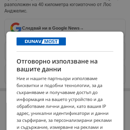
разположен на 40 километра югоизточно от Лос
Анджелис.
Следвай ни в Google News
→
Предпочитани източници
→
Отговорно използване на
вашите данни
Изпращайте снимки и информация на
news@dunavmost.com
Ние и нашите партньори използваме
бисквитки и подобни технологии, за да
съхраняваме и получаваме достъп до
РЕКЛАМА
информация на вашето устройство и да
обработваме лични данни, като вашия IP
адрес, уникални идентификатори и данни
за сърфиране, за персонализирани реклами
и съдържание, измерване на реклами и