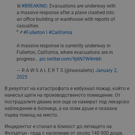
🚨
#BREAKING
: Evacuations are underway with
a massive response after a plane crashed into
an office building or warehouse with reports of
casualties
⁰📌
#Fullerton
l
#California
A massive response is currently underway in
Fullerton, California, where evacuations are in
progress…
pic.twitter.com/9j6N7W4mkh
— R A W S A L E R T S (@rawsalerts)
January 2,
2025
В резултат на катастрофата е избухнал пожар, който е
нанесъл щети на производственото помещение. От
пострадалите двама все още се намират под лекарско
наблюдение в болница, а на осем души е оказана
първа помощ на място.
Инцидентът е станал в близост до летището на
Фулъртън - град с население от около 140 000 души,