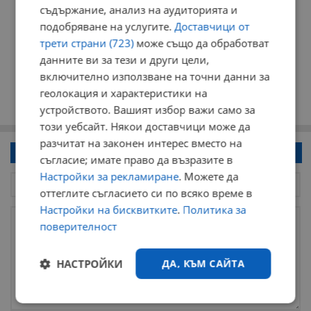
съдържание, анализ на аудиторията и
подобряване на услугите.
Доставчици от
трети страни (723)
може също да обработват
данните ви за тези и други цели,
включително използване на точни данни за
геолокация и характеристики на
устройството. Вашият избор важи само за
този уебсайт. Някои доставчици може да
разчитат на законен интерес вместо на
Напиши коментар!
съгласие; имате право да възразите в
Настройки за рекламиране
. Можете да
оттеглите съгласието си по всяко време в
Настройки на бисквитките
.
Политика за
поверителност
НАСТРОЙКИ
ДА, КЪМ САЙТА
Строго
Ефективност