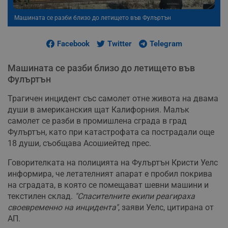
Машината се разби близо до летището във Фулъртън
Facebook
Twitter
Telegram
Машината се разби близо до летището във
Фулъртън
Трагичен инцидент със самолет отне живота на двама
души в американския щат Калифорния. Малък
самолет се разби в промишлена сграда в град
Фулъртън, като при катастрофата са пострадали още
18 души, съобщава Асошиейтед прес.
Говорителката на полицията на Фулъртън Кристи Уелс
информира, че летателният апарат е пробил покрива
на сградата, в която се помещават шевни машини и
текстилен склад.
"Спасителните екипи реагираха
своевременно на инцидента"
, заяви Уелс, цитирана от
АП.