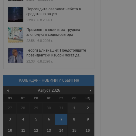
Персеидите озаряват небето в
средата на август
23:03 | 6.8.2026 г.
Променят вноските за трудова
злополука в седем сектора
22:58 | 6.8.2026 г.
Георги Близнашки: Предстоящите
президентски избори могат да...
22:38 | 6.8.2026 г.
КАЛЕНДАР - НОВИНИ И СЪБИТИЯ
Август
2026
ПО
ВТ
СР
ЧТ
ПТ
СБ
НД
27
28
29
30
31
1
2
3
4
5
6
7
8
9
10
11
12
13
14
15
16