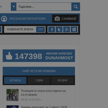
И
РУСЕНСКИ РЕПОРТЕРИ
СНИМАЙ
НОВИНИТЕ ВЧЕРА
107
147398
ФЕНОВЕ ХАРЕСВАТ
DUNAVMOST
НАЙ-ЧЕТЕНИ НОВИНИ
24 ЧАСА
7 ДНИ
30 ДНИ
Полицията спаси изоставено на
пътя момче
09:36 | 6.8.2026 г.
Дневен хороскоп за 7 август 2026