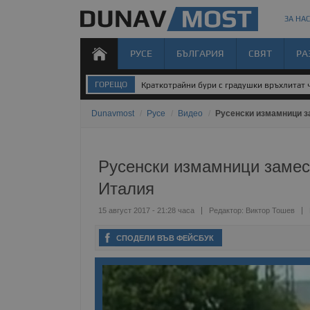
ЗА НАС
РУСЕ
БЪЛГАРИЯ
СВЯТ
РА
ГОРЕЩО
Умъртвиха най-опасната дива котка в Нов
Dunavmost
/
Русе
/
Видео
/
Русенски измамници з
Русенски измамници замес
Италия
15 август 2017 - 21:28 часа
Редактор:
Виктор Тошев
СПОДЕЛИ ВЪВ ФЕЙСБУК