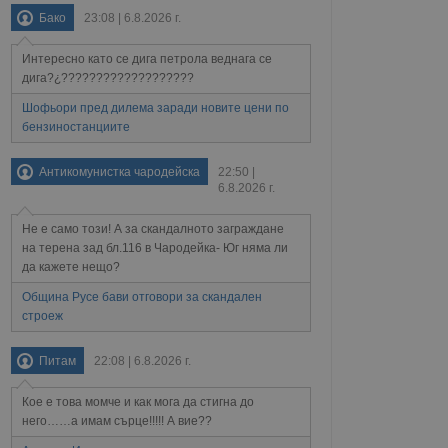
а данни за съгласието
ични политики и
Бако
23:08 | 6.8.2026 г.
антира, че техните
 сесии.
Интересно като се дига петрола веднага се
аничаване между хората
дига?¿???????????????????
а, за да се правят
хния уебсайт.
Шофьори пред дилема заради новите цени по
бензиностанциите
сигнализира на
 на бисквитките,
а съответствие и
Антикомунистка чародейска
22:50 |
ндарти и
6.8.2026 г.
ck и предоставя
Не е само този! А за скандалното заграждане
требител използва
на терена зад бл.116 в Чародейка- Юг няма ли
йният потребител може
да кажете нещо?
 уебсайт.
Община Русе бави отговори за скандален
строеж
Описание
Питам
22:08 | 6.8.2026 г.
ребителски
елското поведение и
Кое е това момче и как мога да стигна до
раници на сайта. Тя
яване на сайта. Тя
не на прегледи на
формация, която е
взаимодействат с
него……а имам сърце!!!!! А вие??
нкционалност в целия
прекарано на