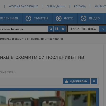
УСЛОВИЯ ЗА ПОЛЗВАНЕ
ЛИЧНИ ДАННИ
РЕКЛАМА
КОНТАКТ
ЗВЛЕЧЕНИЯ
СЪБИТИЯ
ФОТО
ВИДЕО
НОВИНИТЕ ДНЕС
0
а Зеландия
амесиха в схемите си посланикът на Италия
иха в схемите си посланикът на
Коментари: 1
0
ОДОБРЯВАМ