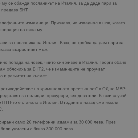
е му се обажда посланикът на Италия, за да даде пари за
, предава БНТ.
елефонните измамници. Признава, че изпаднал в шок, когато
операция на сина му.
ави за посланика на Италия. Каза, че трябва да дам пари за
зказва възрастният мъж.
йно попада на човек, чийто син живее в Италия. Георги обаче
там обясниха за БНТ2, че измамниците не проучват
 и разчитат на късмет.
Противодействие на криминалната престъпност" в ОД на МВР:
представят за полицаи, прокурори, следователи. В този случай
о ПТП-то е станало в Италия. В годините назад сме имали
С.
трирани само 26 телефонни измами за 30 000 лева. През
били ужилени с близо 300 000 лева.