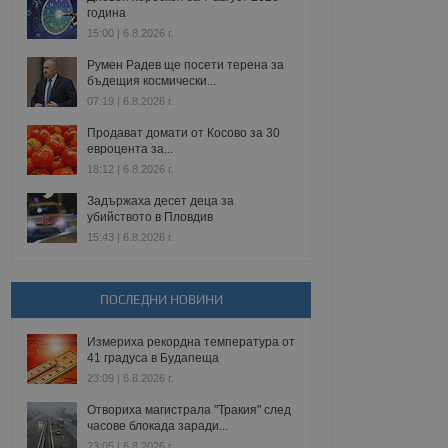
година
15:00 | 6.8.2026 г.
Румен Радев ще посети терена за
бъдещия космически...
07:19 | 6.8.2026 г.
Продават домати от Косово за 30
евроцента за...
18:12 | 6.8.2026 г.
Задържаха десет деца за
убийството в Пловдив
15:43 | 6.8.2026 г.
ПОСЛЕДНИ НОВИНИ
Измериха рекордна температура от
41 градуса в Будапеща
23:09 | 6.8.2026 г.
Отвориха магистрала "Тракия" след
часове блокада заради...
23:05 | 6.8.2026 г.