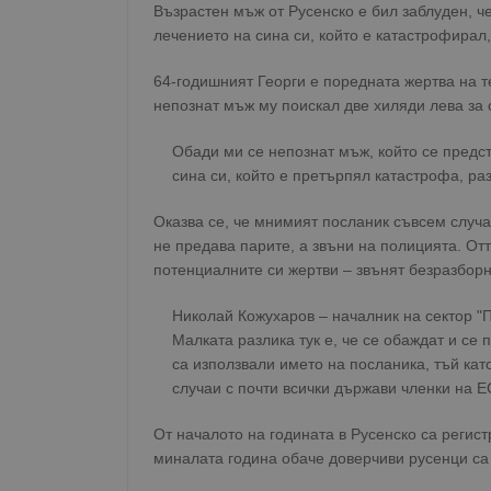
Възрастен мъж от Русенско е бил заблуден, ч
лечението на сина си, който е катастрофирал
64-годишният Георги е поредната жертва на т
непознат мъж му поискал две хиляди лева за 
Обади ми се непознат мъж, който се предст
сина си, който е претърпял катастрофа, ра
Оказва се, че мнимият посланик съвсем случа
не предава парите, а звъни на полицията. От
потенциалните си жертви – звънят безразборно
Николай Кожухаров – началник на сектор "
Малката разлика тук е, че се обаждат и се 
са използвали името на посланика, тъй кат
случаи с почти всички държави членки на Е
От началото на годината в Русенско са регис
миналата година обаче доверчиви русенци са 