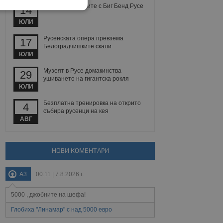
Джаз под звездите с Биг Бенд Русе
14
екласифицирани
ЮЛИ
Русенската опера превзема
17
Белоградчишките скали
ЮЛИ
Музеят в Русе домакинства
29
ушиването на гигантска рокля
ЮЛИ
ифицирани
Безплатна тренировка на открито
4
 влизане и управление
събира русенци на кея
АВГ
НОВИ КОМЕНТАРИ
не, зададена от уеб
 ASP.NET MVC
спре неразрешеното
т, известно като
A3
00:11 | 7.8.2026 г.
тове. Той не съдържа
щожава при затваряне
5000 , джобните на шефа!
ение на съгласието на
Глобиха "Линамар" с над 5000 евро
ст за тяхното