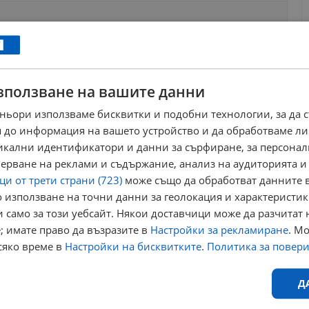
ews@dunavmost.com
по всяко време на денонощието!
зползване на вашите данни
ньори използваме бисквитки и подобни технологии, за да 
 до информация на вашето устройство и да обработваме ли
ници в Google
→
никални идентификатори и данни за сърфиране, за персона
ерване на реклами и съдържание, анализ на аудиторията и
и от трети страни (723)
може също да обработват данните в
 използване на точни данни за геолокация и характеристик
 само за този уебсайт. Някои доставчици може да разчитат 
цаи" в
; имате право да възразите в
Настройки за рекламиране
. М
сяко време в
Настройки на бисквитките
.
Политика за повер
Русе
Д
т наивна