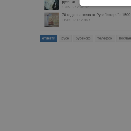
русенка
Строго
13:05 | 27.2.2018 г.
необходимо
70-годишна жена от Русе "изгоря" с 1500
11:39 | 17.12.2015 г.
етикети
русе
русенско
телефон
послан
Строго н
Строго необходимите б
на акаунта. Уебсайтът 
Име
__RequestVerificationT
VISITOR_PRIVACY_MET