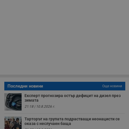
__RequestVerificationToken
Сесия
Т
Microsoft
п
Corporation
ф
www.dunavmost.com
з
п
и
п
A
т
е
д
н
п
с
у
и
ф
н
м
Т
Последни новини
Още новини
и
п
Експерт прогнозира остър дефицит на дизел през
у
зимата
з
б
21:18 | 10.8.2026 г.
VISITOR_PRIVACY_METADATA
5 месеца
Т
YouTube
4
с
.youtube.com
Тарторът на групата подрастващи неонацисти се
седмици
с
оказа с неслучаен баща
с