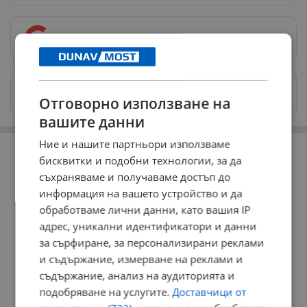
Предпочитани източници
→
Изпращайте снимки и информация на
news@dunavmost.com
Отговорно използване на
вашите данни
РЕКЛАМА
Ние и нашите партньори използваме
бисквитки и подобни технологии, за да
съхраняваме и получаваме достъп до
информация на вашето устройство и да
обработваме лични данни, като вашия IP
адрес, уникални идентификатори и данни
за сърфиране, за персонализирани реклами
и съдържание, измерване на реклами и
съдържание, анализ на аудиторията и
подобряване на услугите.
Доставчици от