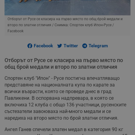
Отборът от Русе се класира на първо място по общ брой медали и
второ по златни отличия
/ Снимка: Спортен клуб Ипон-Русе /
Facebook
Facebook
Twitter
Telegram
Отборът от Русе се класира на първо място по
общ брой медали и второ по златни отличия
Спортен клуб "Ипон" - Русе постигна впечатляващо
представяне на националната купа по карате за
всички възрасти, която се проведе днес в град
Павликени. В оспорвана надпревара, в която се
включиха 12 клуба с общо 136 участници, русенските
състезатели завоюваха най-много медали и се
наредиха на второ място по брой златни отличия.
Ангел Ганев спечели златен медал в категория 90 кг