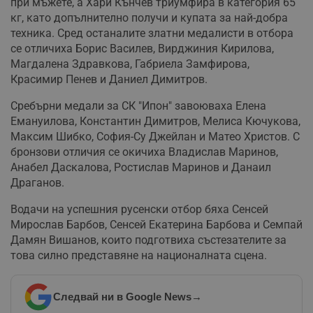
при мъжете, а Хари Кънчев триумфира в категория 65
кг, като допълнително получи и купата за най-добра
техника. Сред останалите златни медалисти в отбора
се отличиха Борис Василев, Вирджиния Кирилова,
Магдалена Здравкова, Габриела Замфирова,
Красимир Пенев и Даниел Димитров.
Сребърни медали за СК "Ипон" завоюваха Елена
Емануилова, Константин Димитров, Мелиса Кючукова,
Максим Шибко, София-Су Джейлан и Матео Христов. С
бронзови отличия се окичиха Владислав Маринов,
Анабел Даскалова, Ростислав Маринов и Данаил
Драганов.
Водачи на успешния русенски отбор бяха Сенсей
Мирослав Барбов, Сенсей Екатерина Барбова и Семпай
Дамян Вишанов, които подготвиха състезателите за
това силно представяне на националната сцена.
Следвай ни в Google News
→