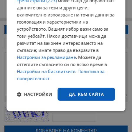
трети страни (723)
може също да обработват
данните ви за тези и други цели,
включително използване на точни данни за
геолокация и характеристики на
устройството. Вашият избор важи само за
Напиши коментар!
този уебсайт. Някои доставчици може да
разчитат на законен интерес вместо на
съгласие; имате право да възразите в
Настройки за рекламиране
. Можете да
оттеглите съгласието си по всяко време в
Настройки на бисквитките
.
Политика за
поверителност
НАСТРОЙКИ
ДА, КЪМ САЙТА
Остават
2000
символа
ОБНОВИ
Строго
Ефективност
Поради зачестилите злоупотреби в сайта, за да оставите анонимен
необходимо
коментар или да гласувате изискваме да се идентифицирате с
google акаунт.
Натискайки на бутона "Вход с google" по-долу, коментарът ви ще