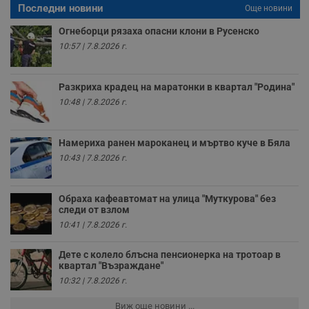
Последни новини
Още новини
VISITOR_PRIVACY_METADATA
5 месеца
Т
YouTube
4
с
.youtube.com
Огнеборци рязаха опасни клони в Русенско
седмици
с
10:57 | 7.8.2026 г.
с
п
и
п
т
Разкриха крадец на маратонки в квартал "Родина"
в
10:48 | 7.8.2026 г.
с
з
с
п
Намериха ранен мароканец и мъртво куче в Бяла
о
р
10:43 | 7.8.2026 г.
п
н
п
к
Обраха кафеавтомат на улица "Муткурова" без
ч
следи от взлом
п
с
10:41 | 7.8.2026 г.
б
__cf_bm
29
Т
Cloudflare Inc.
Дете с колело блъсна пенсионерка на тротоар в
минути
с
.twitter.com
квартал "Възраждане"
59
р
секунди
м
10:32 | 7.8.2026 г.
б
о
Виж още новини ...
у