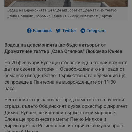
Водещ на церемонията ще бъде актьорът от Драматичен театър
„Сава Огнянов“ Любомир Кънев
/ Снимка: Dunavmost / Архив
Facebook
Twitter
Telegram
Водещ на церемонията ще бъде актьорът от
Драматичен театър „Сава Огнянов“ Любомир Кънев
На 20 февруари Русе ще отбележи една от най-важните
дати в своята история – Освобождението на града от
османско владичество. Тържествената церемония ще
се проведе в Пантеона на възрожденците от 11:00
часа.
Честванията ще започнат пред паметната за русенци
сграда, където Общинският духов оркестър с диригент
Димчо Рубчев ще изпълни тържествени маршове.
Слова ще произнесат кметът Пенчо Милков и
директорът на Регионалния исторически музей проф.