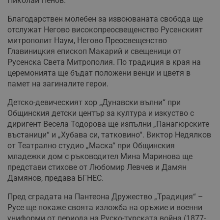
Николай Ненов.
Благодарствен молебен за извоюваната свобода ще
отслужат Негово високопреосвещенство Русенският
митрополит Наум, Негово Преосвещенство
Главиницкия епископ Макарий и свещеници от
Русенска Света Митрополия. По традиция в края на
церемонията ще бъдат положени венци и цветя в
памет на загиналите герои.
Детско-девическият хор „Дунавски вълни“ при
Общинския детски център за култура и изкуство с
диригент Весела Тодорова ще изпълни „Панагюрските
въстаници“ и „Хубава си, татковино“. Виктор Недялков
от Театрално студио „Маска“ при Общинския
младежки дом с ръководител Мина Маринова ще
представи стихове от Любомир Левчев и Дамян
Дамянов, предава БГНЕС.
Пред сградата на Пантеона Дружество „Традиция“ –
Русе ще покаже своята изложба на оръжие и военни
униформи от периода на Руско-турската война (1877-