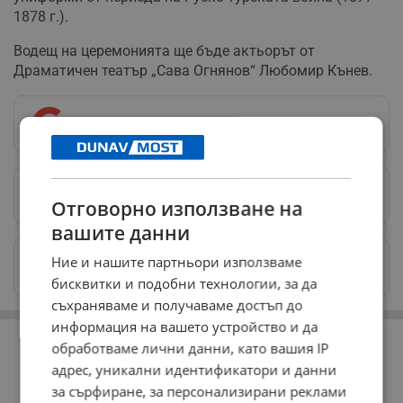
1878 г.).
Водещ на церемонията ще бъде актьорът от
Драматичен театър „Сава Огнянов“ Любомир Кънев.
Следвай ни в Google News
→
Предпочитани източници
→
Отговорно използване на
вашите данни
Изпращайте снимки и информация на
Ние и нашите партньори използваме
news@dunavmost.com
бисквитки и подобни технологии, за да
съхраняваме и получаваме достъп до
информация на вашето устройство и да
РЕКЛАМА
обработваме лични данни, като вашия IP
адрес, уникални идентификатори и данни
за сърфиране, за персонализирани реклами