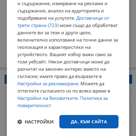
и съдържание, измерване на реклами и
съдържание, анализ на аудиторията и
подобряване на услугите.
Доставчици от
трети страни (723)
може също да обработват
данните ви за тези и други цели,
включително използване на точни данни за
геолокация и характеристики на
устройството. Вашият избор важи само за
този уебсайт. Някои доставчици може да
разчитат на законен интерес вместо на
съгласие; имате право да възразите в
Напиши коментар!
Настройки за рекламиране
. Можете да
оттеглите съгласието си по всяко време в
Настройки на бисквитките
.
Политика за
поверителност
НАСТРОЙКИ
ДА, КЪМ САЙТА