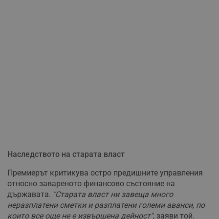
Наследството на старата власт
Премиерът критикува остро предишните управления
относно завареното финансово състояние на
държавата.
"Старата власт ни завеща много
неразплатени сметки и разплатени големи аванси, по
които все още не е извършена дейност"
, заяви той.