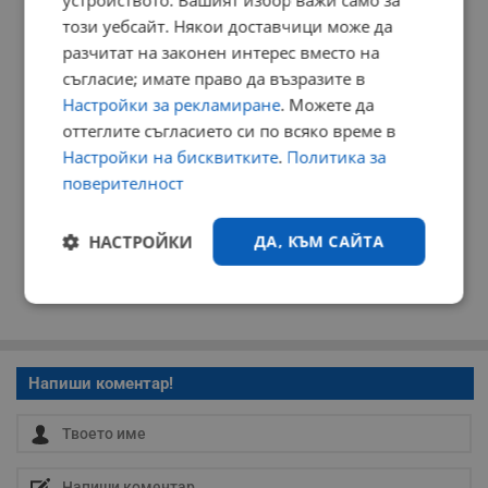
устройството. Вашият избор важи само за
РЕКЛАМА
този уебсайт. Някои доставчици може да
разчитат на законен интерес вместо на
съгласие; имате право да възразите в
Настройки за рекламиране
. Можете да
оттеглите съгласието си по всяко време в
Настройки на бисквитките
.
Политика за
поверителност
НАСТРОЙКИ
ДА, КЪМ САЙТА
Строго
Ефективност
необходимо
Напиши коментар!
Таргетиране
Функционалност