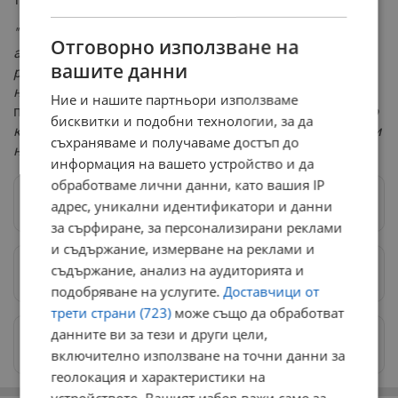
"Тази визита съвпада с решението на кредитните
Отговорно използване на
агенции да повишат перспективата пред кредитния
вашите данни
рейтинг на България, което е първо признание за
новото правителство"
, отбеляза Румен Радев. Той
Ние и нашите партньори използваме
подчерта, че
"тази прогноза отразява и възвръщането
бисквитки и подобни технологии, за да
към политическа стабилност на България след години
съхраняваме и получаваме достъп до
на безпътица"
.
информация на вашето устройство и да
обработваме лични данни, като вашия IP
Следвай ни в Google News
→
адрес, уникални идентификатори и данни
за сърфиране, за персонализирани реклами
и съдържание, измерване на реклами и
съдържание, анализ на аудиторията и
Предпочитани източници
→
подобряване на услугите.
Доставчици от
трети страни (723)
може също да обработват
данните ви за тези и други цели,
Изпращайте снимки и информация на
news@dunavmost.com
включително използване на точни данни за
геолокация и характеристики на