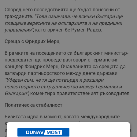
Според него последствията ще бъдат понесени от
гражданите.
"Това означава, че всички българи ще
плащаме вересиите на олигархията и на предишни
управления"
, категоричен бе Румен Радев.
Среща с Фридрих Мерц
В рамките на посещението си българският министър-
председател ще проведе разговори с германския
канцлер Фридрих Мерц. Очакванията са срещата да
затвърди партньорството между двете държави.
"Убеден съм, че тя ще потвърди и разшири
ползотворното сътрудничество между Германия и
България"
, коментира правителственият ръководител.
Политическа стабилност
Визитата идва в момент, когато международните
кредитни агенции отчитат подобрение в
икономическата перспектива на страната. Този ход се
тълкува като ясен знак за излизане от кризата.