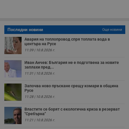
с
п
о
р
п
н
п
к
Последни новини
Още новини
ч
п
Авария на топлопровод спря топлата вода в
с
центъра на Русе
б
11:39 | 10.8.2026 г.
__cf_bm
29
Т
Cloudflare Inc.
минути
с
.twitter.com
59
р
Иван Анчев: България не е подготвена за новите
секунди
м
заплахи пред...
б
о
11:31 | 10.8.2026 г.
у
п
о
Започва ново пръскане срещу комари в община
и
Русе
т
11:28 | 10.8.2026 г.
receive-cookie-deprecation
.hit.gemius.pl
1 година
Т
с
Властите се борят с екологична криза в резерват
с
"Сребърна"
н
н
11:21 | 10.8.2026 г.
п
б