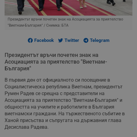
Президентът връчи почетен знак на Асоциацията за приятелство
"Виетнам-България"
/ Снимка: БТА
Facebook
Twitter
Telegram
Президентът връчи почетен знак на
Асоциацията за приятелство "Виетнам-
България"
В първия ден от официалното си посещение в
Социалистическа република Виетнам, президентът
Румен Радев се срещна с представители на
Асоциацията за приятелство "Виетнам-България" и
общността на училите и работилите в България
виетнамски граждани. На тържественото събитие в
Ханой присъства и съпругата на държавния глава
Десислава Радева.