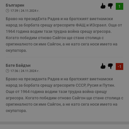
няма да бъде съхранявана при нас или показвана на други
Таргетиране
Функционалност
потребители.
Българин
1
Некласифицирани
17:39 | 24.11.2024 г.
Браво на президEнта Радев и на братският виетнамски 
Строго необходимите бисквитки позволяват основната
народ за борбата срещу агресорите ФАЩ и ИЗсраел. Още от 
функционалност на уебсайта, като потребителско
влизане и управление на акаунта. Уебсайтът не може да
1964 година водим тази трудна война срещу агресора. 
се използва правилно без строго необходими
Когато победим отново Сайгон ще стане столица с 
бисквитки.
оригиналното си име Сайгон, а не като сега носи името на 
Валиден
окупатора.
Име
Доставчик
/
Домейн
О
до
__RequestVerificationToken
Сесия
Т
Microsoft
Бате Байдън
п
Corporation
-1
ф
www.dunavmost.com
17:36 | 24.11.2024 г.
з
п
Браво на президанта Радев и на братският виетнамски 
и
народ за борбата срещу агресорите СССР, Русия и Путин. 
п
A
Още от 1964 година водим тази трудна война срещу 
т
е
агресора. Когато победим отново Сайгон ще стане столица с 
д
оригиналното си име Сайгон, а не като сега носи името на 
н
п
окупатора.
с
у
и
ф