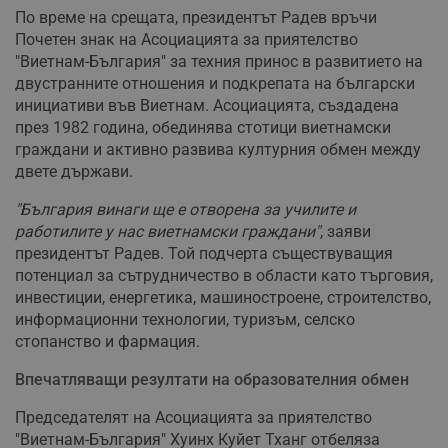
По време на срещата, президентът Радев връчи
Почетен знак на Асоциацията за приятелство
"Виетнам-България" за техния принос в развитието на
двустранните отношения и подкрепата на български
инициативи във Виетнам. Асоциацията, създадена
през 1982 година, обединява стотици виетнамски
граждани и активно развива културния обмен между
двете държави.
"България винаги ще е отворена за училите и
работилите у нас виетнамски граждани"
, заяви
президентът Радев. Той подчерта съществуващия
потенциал за сътрудничество в области като търговия,
инвестиции, енергетика, машиностроене, строителство,
информационни технологии, туризъм, селско
стопанство и фармация.
Впечатляващи резултати на образователния обмен
Председателят на Асоциацията за приятелство
"Виетнам-България" Хуинх Куйет Тханг отбеляза