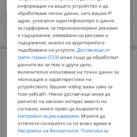
информация на вашето устройство и да
Предпочитани източници
→
обработваме лични данни, като вашия IP
адрес, уникални идентификатори и данни
за сърфиране, за персонализирани реклами
Изпращайте снимки и информация на
news@dunavmost.com
и съдържание, измерване на реклами и
съдържание, анализ на аудиторията и
подобряване на услугите.
Доставчици от
РЕКЛАМА
трети страни (723)
може също да обработват
данните ви за тези и други цели,
включително използване на точни данни за
геолокация и характеристики на
устройството. Вашият избор важи само за
този уебсайт. Някои доставчици може да
разчитат на законен интерес вместо на
съгласие; имате право да възразите в
Настройки за рекламиране
. Можете да
оттеглите съгласието си по всяко време в
Настройки на бисквитките
.
Политика за