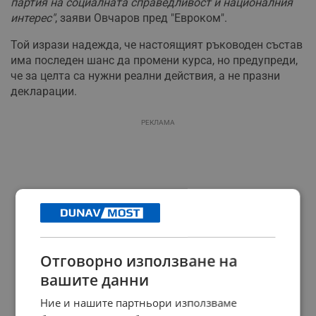
партия на социалната справедливост и националния
интерес"
, заяви Овчаров пред "Евроком".
Той изрази надежда, че настоящият ръководен състав
има последен шанс да промени курса, но предупреди,
че за целта са нужни реални действия, а не празни
декларации.
РЕКЛАМА
Отговорно използване на
вашите данни
Ние и нашите партньори използваме