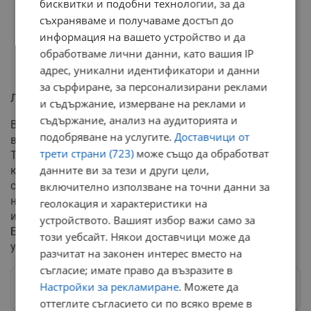
бисквитки и подобни технологии, за да
съхраняваме и получаваме достъп до
информация на вашето устройство и да
обработваме лични данни, като вашия IP
адрес, уникални идентификатори и данни
за сърфиране, за персонализирани реклами
Липса на компетентни кадри
и съдържание, измерване на реклами и
съдържание, анализ на аудиторията и
В края на своя анализ Румен Овчаров обърна
подобряване на услугите.
Доставчици от
внимание и на настоящото управление на държавата.
трети страни (723)
може също да обработват
Той изрази сериозни опасения относно работата на
данните ви за тези и други цели,
кабинета, подчертавайки липсата на достатъчно
силни политически фигури и подготвени експерти в
включително използване на точни данни за
него. Според експерта, за да избегне тежки
геолокация и характеристики на
икономически последици в обозримо бъдеще,
устройството. Вашият избор важи само за
България се нуждае спешно от компетентно
този уебсайт. Някои доставчици може да
управление и дългосрочна национална стратегия.
разчитат на законен интерес вместо на
съгласие; имате право да възразите в
Настройки за рекламиране
. Можете да
Следвай ни в Google News
→
оттеглите съгласието си по всяко време в