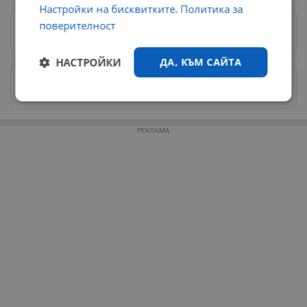
Настройки на бисквитките
.
Политика за
поверителност
Предпочитани източници
→
НАСТРОЙКИ
ДА, КЪМ САЙТА
Изпращайте снимки и информация на
news@dunavmost.com
Строго
Ефективност
необходимо
РЕКЛАМА
Таргетиране
Функционалност
Некласифицирани