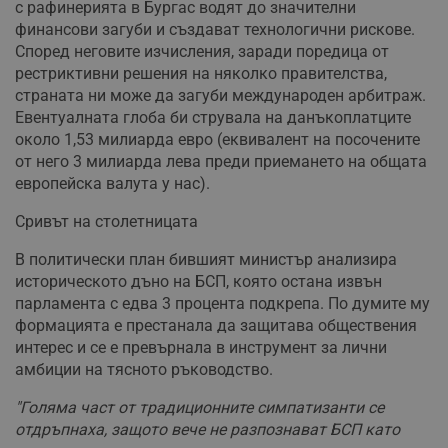
с рафинерията в Бургас водят до значителни
финансови загуби и създават технологични рискове.
Според неговите изчисления, заради поредица от
рестриктивни решения на няколко правителства,
страната ни може да загуби международен арбитраж.
Евентуалната глоба би струвала на данъкоплатците
около 1,53 милиарда евро (еквивалент на посочените
от него 3 милиарда лева преди приемането на общата
европейска валута у нас).
Сривът на столетницата
В политически план бившият министър анализира
историческото дъно на БСП, която остана извън
парламента с едва 3 процента подкрепа. По думите му
формацията е престанала да защитава обществения
интерес и се е превърнала в инструмент за лични
амбиции на тясното ръководство.
"Голяма част от традиционните симпатизанти се
отдръпнаха, защото вече не разпознават БСП като