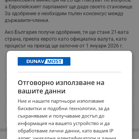
а Европейският парламент ще даде своето становище.
За одобрение е необходим пълен консенсус между
държавите-членки.
Ако България получи одобрение, тя ще стане 21-вата
страна, приела еврото като официална валута, като
процесът на преход ще започне от 1 януари 2026 г.
Следвай ни в Google News
→
Отговорно използване на
Предпочитани източници
→
вашите данни
Ние и нашите партньори използваме
бисквитки и подобни технологии, за да
Изпращайте снимки и информация на
съхраняваме и получаваме достъп до
news@dunavmost.com
информация на вашето устройство и да
обработваме лични данни, като вашия IP
РЕКЛАМА
адрес, уникални идентификатори и данни