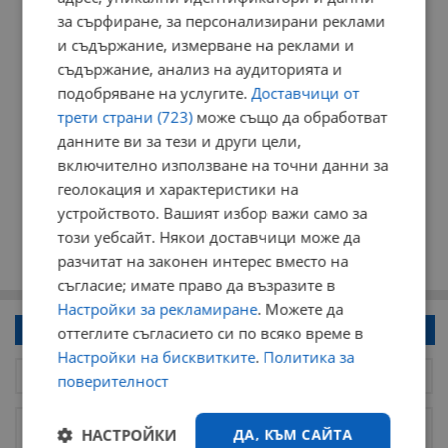
за сърфиране, за персонализирани реклами
и съдържание, измерване на реклами и
съдържание, анализ на аудиторията и
подобряване на услугите.
Доставчици от
трети страни (723)
може също да обработват
данните ви за тези и други цели,
включително използване на точни данни за
геолокация и характеристики на
устройството. Вашият избор важи само за
този уебсайт. Някои доставчици може да
разчитат на законен интерес вместо на
съгласие; имате право да възразите в
Настройки за рекламиране
. Можете да
Напиши коментар!
оттеглите съгласието си по всяко време в
Настройки на бисквитките
.
Политика за
поверителност
НАСТРОЙКИ
ДА, КЪМ САЙТА