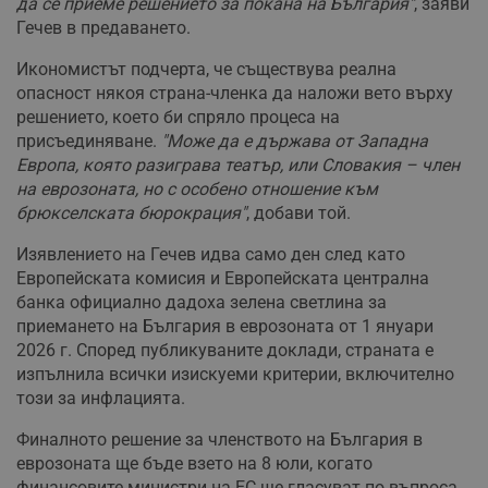
да се приеме решението за покана на България"
, заяви
Гечев в предаването.
Икономистът подчерта, че съществува реална
опасност някоя страна-членка да наложи вето върху
решението, което би спряло процеса на
присъединяване.
"Може да е държава от Западна
Европа, която разиграва театър, или Словакия – член
на еврозоната, но с особено отношение към
брюкселската бюрокрация"
, добави той.
Изявлението на Гечев идва само ден след като
Европейската комисия и Европейската централна
банка официално дадоха зелена светлина за
приемането на България в еврозоната от 1 януари
2026 г. Според публикуваните доклади, страната е
изпълнила всички изискуеми критерии, включително
този за инфлацията.
Финалното решение за членството на България в
еврозоната ще бъде взето на 8 юли, когато
финансовите министри на ЕС ще гласуват по въпроса,