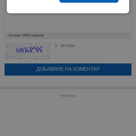
Строго
Ефективност
необходимо
Остават
2000
символа
Таргетиране
Функционалност
ОБНОВИ
Поради зачестилите злоупотреби в сайта, за да оставите анонимен
коментар или да гласувате изискваме да се идентифицирате с
google акаунт.
Некласифицирани
Натискайки на бутона "Вход с google" по-долу, коментарът ви ще
бъде публикуван анонимно под псевдонима който сте попълнили
по-горе в полето "Твоето име". Никаква лична информация за вас
няма да бъде съхранявана при нас или показвана на други
потребители.
РЕКЛАМА
Строго необходимо
Ефективност
Таргетиране
Функционалност
Некласифицирани