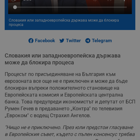
Словакия или западноевропейска държава може да блокира
процеса
Facebook
Twitter
Telegram
Словакия или западноевропейска държава
може да блокира процеса
Процесът по присъединяване на България към
еврозоната все още не е приключен и може да бъде
блокиран въпреки положителното становище на
Европейската комисия и Европейската централна
банка. Това предупреди икономистът и депутат от БСП
Румен Гечев в предаването „Контра" по телевизия
„Евроком" с водещ Страхил Ангелов.
"Нищо не е приключено. През юли предстои гласуване
в Европейския съвет, където с пълен консенсус трябва