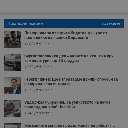
у
з
б
VISITOR_PRIVACY_METADATA
5 месеца
Т
YouTube
4
с
.youtube.com
Последни новини
Още новини
седмици
с
с
Пожарникари извадиха бедстващо куче от
п
преливника на язовир Кърджали
и
п
14:02 | 9.8.2026 г.
т
в
с
Бургас забранява движението на ТИР-ове при
з
температури над 35 градуса
с
п
13:57 | 9.8.2026 г.
о
р
п
Георги Чинев: Ще използваме всички способи за
н
разкриване на истината...
п
к
13:52 | 9.8.2026 г.
ч
п
с
Задържаха украинец за убийството на негов
б
сънародник край Несебър
13:46 | 9.8.2026 г.
__cf_bm
29
Т
Cloudflare Inc.
минути
с
.twitter.com
59
р
Магазините масово продължават да работят с
секунди
м