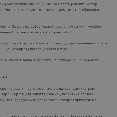
сигурно увеличение на цените за новата реколта, макар
ест Ангелов отглежда шест декара домати в град Кресна и
едаме. За да има добри пари да останат за мен, трябва
заявява Благовест Ангелов, цитиран от БНТ.
ски култури. Николай Иванов от село Долна Градешница обаче
илни цени въпреки инфлационния натиск.
а зима си я давам марулята на една цена, на 60 цента"
,
рото
коренно различна. На сергиите в Благоевград килограм
20 евро. Търговците отчитат двойно увеличение спрямо
вачите и продавачите пречупват скока през призмата на
на 4 лева, сега го взимам на 4 евро. Едно към едно вече