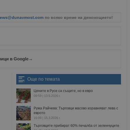
Валиден
Доставчик
/
Домейн
Описание
до
oken
Сесия
Това е бисквитка против фалшифицира
ews@dunavmost.com
по всяко време на денонощието!
Microsoft
приложения, изградени с помощта на
Corporation
технологии. Той е предназначен да 
www.dunavmost.com
публикуване на съдържание на уебсай
фалшифициране на искания между сай
информация за потребителя и се уни
на браузъра.
ADATA
5 месеца
Тази бисквитка се използва за съхран
YouTube
4
потребителя и избора на поверително
.youtube.com
седмици
взаимодействие със сайта. Той записв
ници в Google
→
на посетителя по отношение на разл
настройки за поверителност, като гар
предпочитания се спазват в бъдещите
29
Тази бисквитка се използва за разгр
Още по темата
Cloudflare Inc.
минути
и ботовете. Това е от полза за уебсайт
.twitter.com
59
валидни отчети за използването на те
секунди
Цените в Русе са същите, но в евро
09:59 | 13.5.2026 г.
tion
.hit.gemius.pl
1 година
Тази бисквитка се използва, за да се 
собственика на сайта за премахването
получени от системата, осигуряване н
Ружа Райчева: Търговци масово изравняват лева с
адаптивност с развиващите се уеб ста
еврото
законодателство за поверителност.
16:09 | 15.3.2026 г.
Сесия
Тази бисквитка се задава от Doublecli
Microsoft
Търговците прибират 60% печалба от зеленчуците
информация за това как крайният по
Corporation