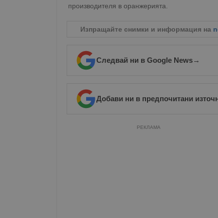
производителя в оранжерията.
Име
__RequestVerificationT
Изпращайте снимки и информация на
n
Следвай ни в Google News
→
VISITOR_PRIVACY_MET
Добави ни в предпочитани източ
РЕКЛАМА
__cf_bm
receive-cookie-depreca
ASP.NET_SessionId