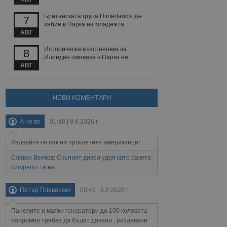
йният потребител може
 уебсайт.
Британската група Hinterlands ще
7
забие в Парка на младежта
АВГ
Описание
Историческа възстановка за
8
Илинден оживява в Парка на...
АВГ
ребителски
елското поведение и
раници на сайта. Тя
яване на сайта. Тя
не на прегледи на
формация, която е
взаимодействат с
нкционалност в целия
прекарано на
НОВИ КОМЕНТАРИ
редпочитанията на
 сайтове; тя може
остта на социалните
тора на сайта.
използва новата или
А не ве
01:48 | 8.8.2026 г.
елски взаимодействия
нето и потребителския
Радвайте се пак на проклетите американци!
Славчо Велков: Скъпият дизел удря като ракета
рез събиране на данни
 помага за
сигурността на...
отребителите се
тапите на тестване.
Петър Плевенски
00:49 | 8.8.2026 г.
тистически данни,
 броя на посещенията,
 са били заредени.
Панелите и малки генератори до 100 коловата
елския опит.
например трябва да бъдат давани , раздавани