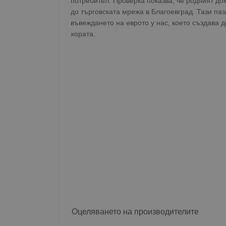
потребител. Проверка показва, че родният до
до търговската мрежа в Благоевград. Тази па
въвеждането на еврото у нас, което създава 
хората.
Оцеляването на производителите