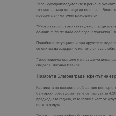
Зеленчукопроизводителите в региона очакват 
точният размер все още да не е ясен. Благов
пресмята внимателно разходите си.
"Много зависи първо каква реколта ще изгл
доматът да не пада под евро и половина"
, 
Подобна е ситуацията и при другите земедел
се опитва да задържи клиентите си със стаб
"Продукцията при мен е на същата цена, цял
споделя Николай Иванов.
Пазарът в Благоевград и ефектът на ев
Картината на пазарите в областния център е 
български розов домат вече се търгува за 4,
предходната година, като голяма част от купу
новата валута.
"Ако миналата година домат съм го взимала 