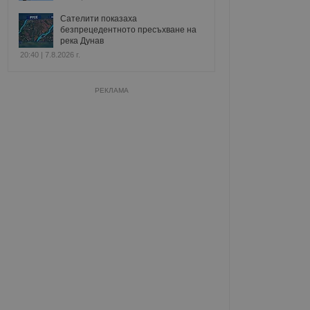
Сателити показаха
безпрецедентното пресъхване на
река Дунав
20:40 | 7.8.2026 г.
РЕКЛАМА