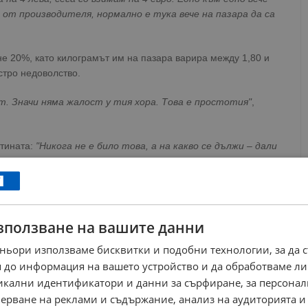
 от производителя, нормално е тука вече на пазара да са
е 20%, като килограмът им на пазара варира между 1,80 и
стро недоволство.
т. Значи няма жалост у тия хора. Това е простотия"
,
ртината:
"Никога не е било това, а на какво се дължи – дали
РЕКЛАМА
зползване на вашите данни
ньори използваме бисквитки и подобни технологии, за да 
 до информация на вашето устройство и да обработваме ли
никални идентификатори и данни за сърфиране, за персона
ерване на реклами и съдържание, анализ на аудиторията и