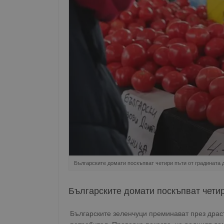
Българските домати поскъпват четири пъти от градината 
Българските домати поскъпват четир
Българските зеленчуци преминават през драс