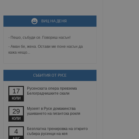
не, зададена от уеб
ВИЦ НА ДЕНЯ
 ASP.NET MVC
спре неразрешеното
т, известно като
тове. Той не съдържа
- Пешо, събуди се. Говориш насън!
щожава при затваряне
- Аман бе, жена. Остави ме поне насън да
кажа нещо...
ение на съгласието на
ст за тяхното
а данни за съгласието
ични политики и
антира, че техните
 сесии.
СЪБИТИЯ ОТ РУСЕ
аничаване между хората
а, за да се правят
Русенската опера превзема
17
хния уебсайт.
Белоградчишките скали
ЮЛИ
сигнализира на
Музеят в Русе домакинства
29
 на бисквитките,
ушиването на гигантска рокля
а съответствие и
ЮЛИ
ндарти и
Безплатна тренировка на открито
4
ck и предоставя
събира русенци на кея
требител използва
АВГ