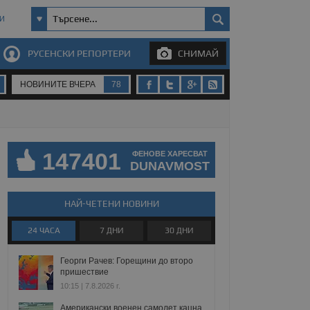
И
РУСЕНСКИ РЕПОРТЕРИ
СНИМАЙ
НОВИНИТЕ ВЧЕРА
78
147401
ФЕНОВЕ ХАРЕСВАТ
DUNAVMOST
НАЙ-ЧЕТЕНИ НОВИНИ
24 ЧАСА
7 ДНИ
30 ДНИ
Георги Рачев: Горещини до второ
пришествие
10:15 | 7.8.2026 г.
Американски военен самолет кацна