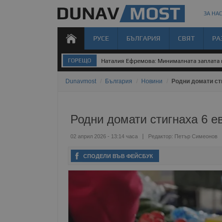
ЗА НАС
РУСЕ
БЪЛГАРИЯ
СВЯТ
РА
ГОРЕЩО
Наталия Ефремова: Минималната заплата н
Dunavmost
/
България
/
Новини
/
Родни домати ст
Родни домати стигнаха 6 е
02 април 2026 - 13:14 часа
Редактор:
Петър Симеонов
СПОДЕЛИ ВЪВ ФЕЙСБУК