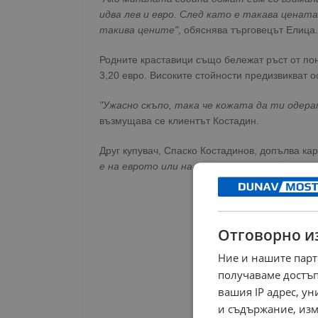
идва лев и евро. След като е такава цената
такива цените"
, обяснява търговецът Елица.
Родните краставици също бележат ръст от пон
3,20 евро. Високите стойности предизвикват о
"Ужасно скъпо, така че кожата да ти одера
възмущава се клиентът Костадин.
Друг купувач, Спаско Костадинов, допълва ка
е на еврото или на войната, не знам"
.
Отговорно и
Ние и нашите парт
получаваме достъп
вашия IP адрес, у
и съдържание, изм