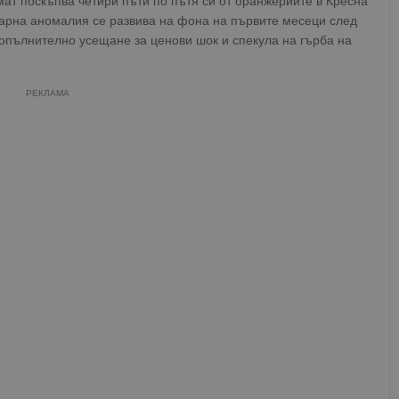
мат поскъпва четири пъти по пътя си от оранжериите в Кресна
зарна аномалия се развива на фона на първите месеци след
допълнително усещане за ценови шок и спекула на гърба на
РЕКЛАМА