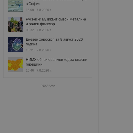
в София
15:09 | 7.8.2026 г.
Русенски музикант смеси Металика
и роден фолклор
09:32 | 7.8.2026 г.
Дневен хороскоп за 8 август 2026
година
15:31 | 7.8.2026 г.
НИМХ обяви оранжев код за опасни
горещини
13:46 | 7.8.2026 г.
РЕКЛАМА