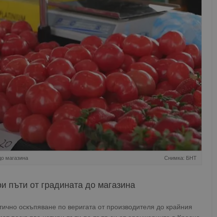
до магазина
Снимка: БНТ
и пъти от градината до магазина
тично оскъпяване по веригата от производителя до крайния