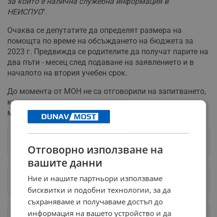
за които е налична служебна информация в
НЕИСПУО
".
Очаква се депутатите да определят размера на
помощта по време на обсъждането на бюджета за
2023 г. Предвижда се родителите да получат парите на
два пъти - месец след подаване на заявлението и в
началото на втория учебен срок.
До момента от МОН не са отговорили на запитването,
което телевизията е изпратила още в края на
миналата седмица.
Следвай ни в Google News
→
Отговорно използване на
вашите данни
Ние и нашите партньори използваме
Предпочитани източници
→
бисквитки и подобни технологии, за да
съхраняваме и получаваме достъп до
информация на вашето устройство и да
Изпращайте снимки и информация на