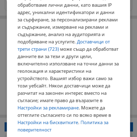
news@dunavmost.com
обработваме лични данни, като вашия IP
адрес, уникални идентификатори и данни
за сърфиране, за персонализирани реклами
РЕКЛАМА
и съдържание, измерване на реклами и
съдържание, анализ на аудиторията и
подобряване на услугите.
Доставчици от
трети страни (723)
може също да обработват
данните ви за тези и други цели,
включително използване на точни данни за
геолокация и характеристики на
устройството. Вашият избор важи само за
този уебсайт. Някои доставчици може да
разчитат на законен интерес вместо на
съгласие; имате право да възразите в
Настройки за рекламиране
. Можете да
оттеглите съгласието си по всяко време в
Настройки на бисквитките
.
Политика за
Напиши коментар!
поверителност