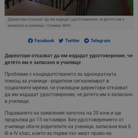
Директори отказват да им издадат удостоверение, че детето им е
записано в училище
/ Снимка: МОН
Facebook
Twitter
Telegram
Директори отказват да им издадат удостоверение, че
детето им е записано в училище
Проблеми с кандидатстването за еднократната
помощ за ученици - родители сигнализират в
социалните мрежи, че училищни директори отказват
да им издадат удостоверение, че детето им е записано
в училище.
Подаването на заявления започна на 20 юни и ще
продължи до 15 октомври. Без удостоверението от
училище обаче родителите на ученици, записани във II,
III и IV клас, които за първи път имат право на