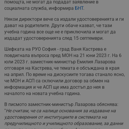
помощта, не могат да подадат заявление в
социалната служба, информира
БНТ
.
Някои директори вече са издали удостоверенията и ги
дават на родителите. Други обаче казват, че тази
учебна година все още не е приключила и могат да
издадат удостоверенията след 15 септември.
Шефката на РУО София - град Ваня Кастрева е
повдигнала въпроса пред МОН на 21 юни 2023 г. На 6
юли 2023 г. заместник-министър Емилия Лазарова
отговаря на Кастрева, че темата е обсъждана в края
на април. По време на дискусиите тогава станало ясно,
че МОН и АСП са сключили договор за обмен на
информация и че АСП ще има достъп до нея в
началото на новата учебна година.
В писмото заместник-министър Лазарова обяснява:
"
Не считам, че са налице основания за издаване на
удостоверения от институциите в системата на
предучилищното и училищното образование, за данни