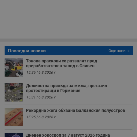
Т
и
п
у
з
б
VISITOR_PRIVACY_METADATA
5 месеца
Т
YouTube
4
с
.youtube.com
седмици
с
с
п
Последни новини
Още новини
и
п
Тонове праскови се развалят пред
т
преработвателен завод в Сливен
в
с
15:36 | 6.8.2026 г.
з
с
п
Доживотна присъда за мъжа, прегазил
о
протестиращи в Германия
р
п
15:31 | 6.8.2026 г.
н
п
к
Рекордна жега обхвана Балканския полуостров
ч
п
15:25 | 6.8.2026 г.
с
б
__cf_bm
29
Т
Cloudflare Inc.
Дневен хороскоп за 7 август 2026 година