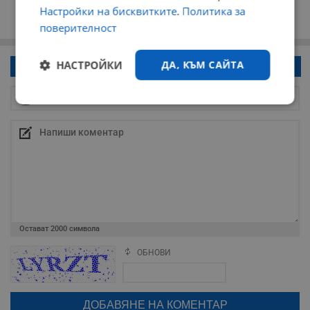
Настройки на бисквитките
.
Политика за
поверителност
НАСТРОЙКИ
ДА, КЪМ САЙТА
Напиши коментар!
Строго
Ефективност
необходимо
Таргетиране
Функционалност
Некласифицирани
Остават
2000
символа
ОБНОВИ
Поради зачестилите злоупотреби в сайта, за да оставите анонимен
коментар или да гласувате изискваме да се идентифицирате с
google акаунт.
Натискайки на бутона "Вход с google" по-долу, коментарът ви ще