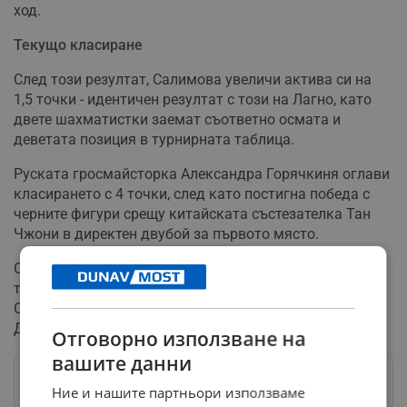
ход.
Текущо класиране
След този резултат, Салимова увеличи актива си на
1,5 точки - идентичен резултат с този на Лагно, като
двете шахматистки заемат съответно осмата и
деветата позиция в турнирната таблица.
Руската гросмайсторка Александра Горячкиня оглави
класирането с 4 точки, след като постигна победа с
черните фигури срещу китайската състезателка Тан
Чжони в директен двубой за първото място.
Следващият кръг е насрочен за събота, като преди
това е предвиден почивен ден в понеделник. Нургюл
Салимова ще се изправи срещу индийката Дивя
Дешмух, която заема шестата позиция с 2,5 точки.
Отговорно използване на
вашите данни
Следвай ни в Google News
→
Ние и нашите партньори използваме