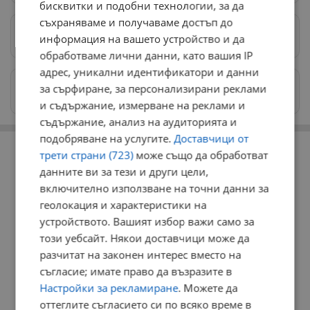
бисквитки и подобни технологии, за да
съхраняваме и получаваме достъп до
Предпочитани източници
→
информация на вашето устройство и да
обработваме лични данни, като вашия IP
адрес, уникални идентификатори и данни
Изпращайте снимки и информация на
за сърфиране, за персонализирани реклами
news@dunavmost.com
и съдържание, измерване на реклами и
съдържание, анализ на аудиторията и
подобряване на услугите.
Доставчици от
РЕКЛАМА
трети страни (723)
може също да обработват
данните ви за тези и други цели,
включително използване на точни данни за
геолокация и характеристики на
устройството. Вашият избор важи само за
този уебсайт. Някои доставчици може да
разчитат на законен интерес вместо на
съгласие; имате право да възразите в
Настройки за рекламиране
. Можете да
оттеглите съгласието си по всяко време в