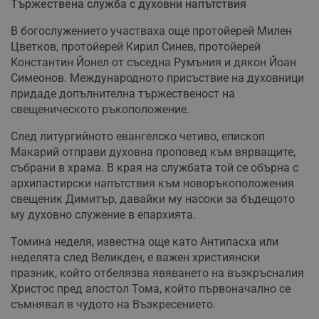
Тържествена служба с духовни напътствия
В богослужението участваха още протойерей Милен
Цветков, протойерей Кирил Синев, протойерей
Константин Йонел от съседна Румъния и дякон Йоан
Симеонов. Международното присъствие на духовници
придаде допълнителна тържественост на
свещеническото ръкоположение.
След литургийното евангелско четиво, епископ
Макарий отправи духовна проповед към вярващите,
събрани в храма. В края на службата той се обърна с
архипастирски напътствия към новоръкоположения
свещеник Димитър, давайки му насоки за бъдещото
му духовно служение в епархията.
Томина неделя, известна още като Антипасха или
неделята след Великден, е важен християнски
празник, който отбелязва явяването на възкръсналия
Христос пред апостол Тома, който първоначално се
съмнявал в чудото на Възкресението.