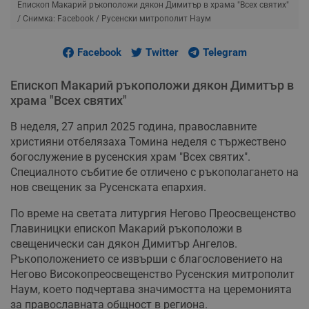
Епископ Макарий ръкоположи дякон Димитър в храма "Всех святих"
/ Снимка: Facebook / Русенски митрополит Наум
Facebook
Twitter
Telegram
Епископ Макарий ръкоположи дякон Димитър в
храма "Всех святих"
В неделя, 27 април 2025 година, православните
християни отбелязаха Томина неделя с тържествено
богослужение в русенския храм "Всех святих".
Специалното събитие бе отличено с ръкополагането на
нов свещеник за Русенската епархия.
По време на светата литургия Негово Преосвещенство
Главиницки епископ Макарий ръкоположи в
свещенически сан дякон Димитър Ангелов.
Ръкоположението се извърши с благословението на
Негово Високопреосвещенство Русенския митрополит
Наум, което подчертава значимостта на церемонията
за православната общност в региона.