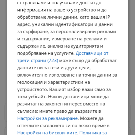
съхраняваме и получаваме достъп до
информация на вашето устройство и да
обработваме лични данни, като вашия IP
адрес, уникални идентификатори и данни
за сърфиране, за персонализирани реклами
и съдържание, измерване на реклами и
съдържание, анализ на аудиторията и
подобряване на услугите.
Доставчици от
трети страни (723)
може също да обработват
данните ви за тези и други цели,
включително използване на точни данни за
геолокация и характеристики на
устройството. Вашият избор важи само за
този уебсайт. Някои доставчици може да
разчитат на законен интерес вместо на
съгласие; имате право да възразите в
Следвай ни в Google News
→
Настройки за рекламиране
. Можете да
оттеглите съгласието си по всяко време в
Настройки на бисквитките
.
Политика за