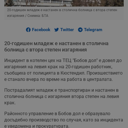
20-годишен младеж е настанен в столична болница с втора степен
изгаряния
/ Снимка: БТА
Facebook
Twitter
Telegram
20-годишен младеж е настанен в столична
болница с втора степен изгаряния
Инцидент в котелен цех на ТЕЦ "Бобов дол" е довел до
изгаряния на левия крак на 20-годишен работник,
съобщиха от полицията в Кюстендил. Произшествието
е станало вчера по време на работа в централата.
Пострадалият младеж е транспортиран и настанен в
столична болница с изгаряния втора степен на левия
крак.
Районното управление в Бобов дол е образувало
досъдебно производство по случая, като за инцидента
е уведомена и прокуратурата.