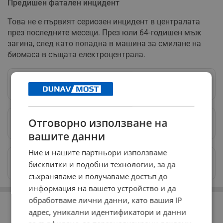
Предишен фатален инцидент
Това не е първият сериозен инцидент в централата
през последните месеци. През юли 64-годишен мъж
загина, след като попадна в машина за смилане на
биомаса в същата електроцентрала.
Следвай ни в Google News
→
Отговорно използване на
Предпочитани източници
→
вашите данни
Ние и нашите партньори използваме
Изпращайте снимки и информация на
бисквитки и подобни технологии, за да
news@dunavmost.com
съхраняваме и получаваме достъп до
информация на вашето устройство и да
РЕКЛАМА
обработваме лични данни, като вашия IP
адрес, уникални идентификатори и данни