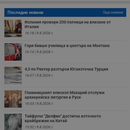
б
VISITOR_PRIVACY_METADATA
5 месеца
Т
Последни новини
YouTube
Още новини
4
с
.youtube.com
седмици
с
Испания провери 200 пътници на влизане от
с
Италия
п
и
16:18 | 9.8.2026 г.
п
т
в
Гори бивше училище в центъра на Монтана
с
16:14 | 9.8.2026 г.
з
с
п
о
р
4,5 по Рихтер разтърси Югоизточна Турция
п
16:07 | 9.8.2026 г.
н
п
к
ч
Главиницкият епископ Макарий отслужи
п
архиерейска литургия в Русе
с
б
16:03 | 9.8.2026 г.
__cf_bm
29
Т
Cloudflare Inc.
минути
с
.twitter.com
Тайфунът "Делфин" достигна източното
59
р
крайбрежие на Китай
секунди
м
б
15:52 | 9.8.2026 г.