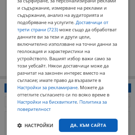
за сърфиране, за персонализирани реклами
и съдържание, измерване на реклами и
съдържание, анализ на аудиторията и
подобряване на услугите.
Доставчици от
трети страни (723)
може също да обработват
данните ви за тези и други цели,
включително използване на точни данни за
геолокация и характеристики на
устройството. Вашият избор важи само за
този уебсайт. Някои доставчици може да
разчитат на законен интерес вместо на
съгласие; имате право да възразите в
Настройки за рекламиране
. Можете да
Напиши коментар!
оттеглите съгласието си по всяко време в
Настройки на бисквитките
.
Политика за
поверителност
НАСТРОЙКИ
ДА, КЪМ САЙТА