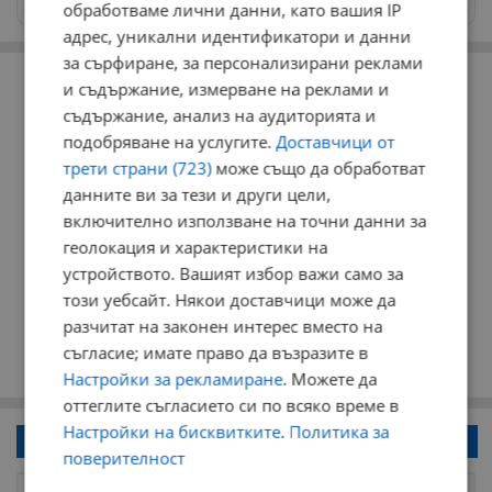
обработваме лични данни, като вашия IP
адрес, уникални идентификатори и данни
за сърфиране, за персонализирани реклами
РЕКЛАМА
и съдържание, измерване на реклами и
съдържание, анализ на аудиторията и
подобряване на услугите.
Доставчици от
трети страни (723)
може също да обработват
данните ви за тези и други цели,
включително използване на точни данни за
геолокация и характеристики на
устройството. Вашият избор важи само за
този уебсайт. Някои доставчици може да
разчитат на законен интерес вместо на
съгласие; имате право да възразите в
Настройки за рекламиране
. Можете да
оттеглите съгласието си по всяко време в
Настройки на бисквитките
.
Политика за
Напиши коментар!
поверителност