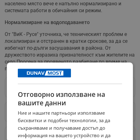
населено място вече е напълно нормализирано и
системата работи в обичайния си режим.
Нормализиране на водоподаването
От "ВиК - Русе" уточниха, че техническият проблем е
локализиран и отстранен в кратки срокове, за да се
избегнат по-дълги засушавания в района. От
дружеството изразиха признателност към жителите на
село Просена за проявеното разбиране по време на
принудителното спиране на водата.
Следвай ни в Google News
→
Отговорно използване на
вашите данни
Предпочитани източници
→
Ние и нашите партньори използваме
бисквитки и подобни технологии, за да
съхраняваме и получаваме достъп до
Изпращайте снимки и информация на
информация на вашето устройство и да
news@dunavmost.com