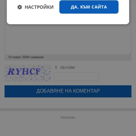
НАСТРОЙКИ
ДА, КЪМ САЙТА
Строго
Ефективност
необходимо
Таргетиране
Функционалност
Остават
2000
символа
ОБНОВИ
Поради зачестилите злоупотреби в сайта, за да оставите анонимен
коментар или да гласувате изискваме да се идентифицирате с
Некласифицирани
google акаунт.
Натискайки на бутона "Вход с google" по-долу, коментарът ви ще
бъде публикуван анонимно под псевдонима който сте попълнили
по-горе в полето "Твоето име". Никаква лична информация за вас
няма да бъде съхранявана при нас или показвана на други
потребители.
РЕКЛАМА
Строго необходимо
Ефективност
Таргетиране
Функционалност