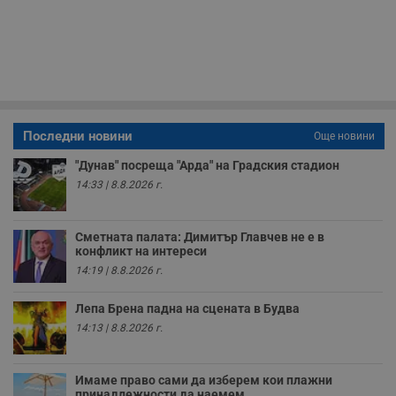
и
п
у
з
б
VISITOR_PRIVACY_METADATA
5 месеца
Т
YouTube
4
с
.youtube.com
седмици
с
с
Последни новини
п
Още новини
и
п
"Дунав" посреща "Арда" на Градския стадион
т
в
14:33 | 8.8.2026 г.
с
з
с
п
Сметната палата: Димитър Главчев не е в
о
конфликт на интереси
р
14:19 | 8.8.2026 г.
п
н
п
Лепа Брена падна на сцената в Будва
к
ч
14:13 | 8.8.2026 г.
п
с
б
Имаме право сами да изберем кои плажни
__cf_bm
29
Т
Cloudflare Inc.
принадлежности да наемем
минути
с