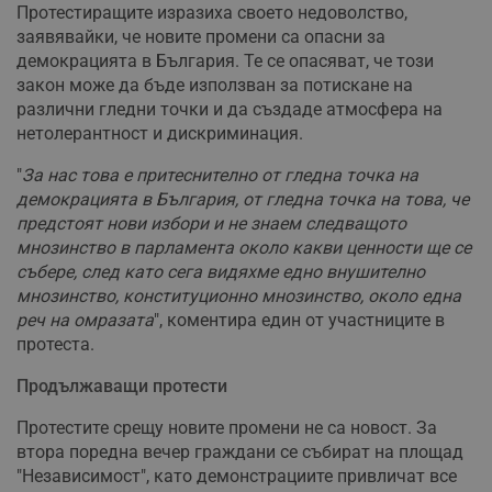
Протестиращите изразиха своето недоволство,
заявявайки, че новите промени са опасни за
демокрацията в България. Те се опасяват, че този
закон може да бъде използван за потискане на
различни гледни точки и да създаде атмосфера на
нетолерантност и дискриминация.
"
За нас това е притеснително от гледна точка на
демокрацията в България, от гледна точка на това, че
предстоят нови избори и не знаем следващото
мнозинство в парламента около какви ценности ще се
събере, след като сега видяхме едно внушително
мнозинство, конституционно мнозинство, около една
реч на омразата
", коментира един от участниците в
протеста.
Продължаващи протести
Протестите срещу новите промени не са новост. За
втора поредна вечер граждани се събират на площад
"Независимост", като демонстрациите привличат все