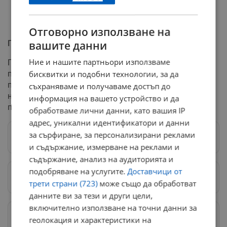
Отговорно използване на
вашите данни
Призив за вето
Ние и нашите партньори използваме
Протестиращите отправиха директен призив към
бисквитки и подобни технологии, за да
президента на България да наложи вето на приетите
промени. Те настояват, че президентското вето е
съхраняваме и получаваме достъп до
необходимо, за да се запази демократичният дух и
информация на вашето устройство и да
правата на гражданите.
обработваме лични данни, като вашия IP
адрес, уникални идентификатори и данни
за сърфиране, за персонализирани реклами
Следвай ни в Google News
→
и съдържание, измерване на реклами и
съдържание, анализ на аудиторията и
подобряване на услугите.
Доставчици от
Предпочитани източници
→
трети страни (723)
може също да обработват
данните ви за тези и други цели,
включително използване на точни данни за
Изпращайте снимки и информация на
геолокация и характеристики на
news@dunavmost.com