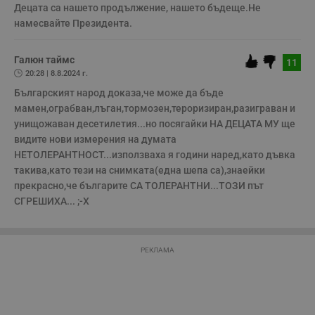
и
Децата са нашето продължение, нашето бъдеще.Не 
п
намесвайте Президента.
A
т
е
д
Галюн таймс
11
н
20:28 | 8.8.2024 г.
п
с
Българският народ доказа,че може да бъде 
у
и
мамен,ограбван,лъган,тормозен,тероризиран,разиграван и 
ф
унищожаван десетилетия...но посягайки НА ДЕЦАТА МУ ще 
н
м
видите нови измерения на думата 
Т
НЕТОЛЕРАНТНОСТ...използваха я години наред,като дъвка 
и
п
такива,като тези на снимката(една шепа са),знаейки 
у
з
прекрасно,че българите СА ТОЛЕРАНТНИ...ТОЗИ път 
б
СГРЕШИХА... ;-Х
VISITOR_PRIVACY_METADATA
5 месеца
Т
YouTube
4
с
.youtube.com
седмици
с
с
РЕКЛАМА
п
и
п
т
в
с
з