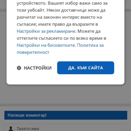
устройството. Вашият избор важи само за
този уебсайт. Някои доставчици може да
РЕКЛАМА
разчитат на законен интерес вместо на
съгласие; имате право да възразите в
Настройки за рекламиране
. Можете да
оттеглите съгласието си по всяко време в
Настройки на бисквитките
.
Политика за
поверителност
НАСТРОЙКИ
ДА, КЪМ САЙТА
Строго
Ефективност
необходимо
Таргетиране
Функционалност
Напиши коментар!