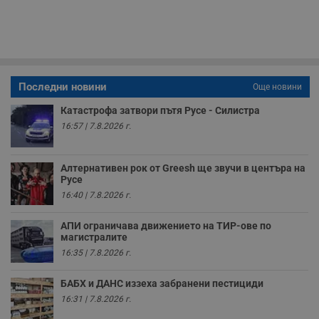
п
с
о
с
а
р
у
з
Последни новини
Още новини
з
п
Катастрофа затвори пътя Русе - Силистра
ASP.NET_SessionId
Сесия
Т
Microsoft
16:57 | 7.8.2026 г.
с
Corporation
D
www.dunavmost.com
п
и
Алтернативен рок от Greesh ще звучи в центъра на
т
Русе
к
п
16:40 | 7.8.2026 г.
и
у
р
АПИ ограничава движението на ТИР-ове по
к
магистралите
п
д
16:35 | 7.8.2026 г.
д
п
у
БАБХ и ДАНС иззеха забранени пестициди
16:31 | 7.8.2026 г.