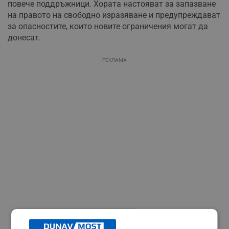
повече поддръжници. Хората настояват за запазване
на правото на свободно изразяване и предупреждават
за опасностите, които новите ограничения могат да
донесат.
РЕКЛАМА