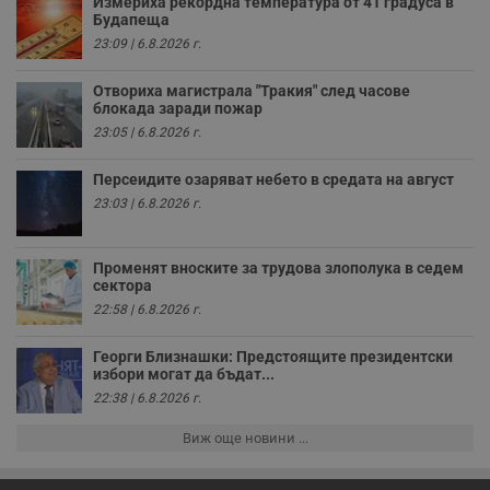
Измериха рекордна температура от 41 градуса в
н
Будапеща
п
к
23:09 | 6.8.2026 г.
ч
п
с
Отвориха магистрала "Тракия" след часове
б
блокада заради пожар
__cf_bm
29
Т
Cloudflare Inc.
23:05 | 6.8.2026 г.
минути
с
.twitter.com
59
р
секунди
м
Персеидите озаряват небето в средата на август
б
23:03 | 6.8.2026 г.
о
у
п
о
и
Променят вноските за трудова злополука в седем
т
сектора
22:58 | 6.8.2026 г.
receive-cookie-deprecation
.hit.gemius.pl
1 година
Т
с
с
Георги Близнашки: Предстоящите президентски
н
избори могат да бъдат...
н
п
22:38 | 6.8.2026 г.
б
п
с
Виж още новини ...
о
с
а