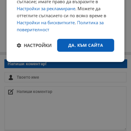
съгласие; имате право да възразите в
Настройки за рекламиране
. Можете да
оттеглите съгласието си по всяко време в
Настройки на бисквитките
.
Политика за
поверителност
НАСТРОЙКИ
ДА, КЪМ САЙТА
Строго
Ефективност
Напиши коментар!
необходимо
Таргетиране
Функционалност
Некласифицирани