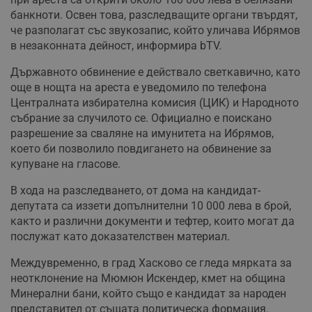
банкноти. Освен това, разследващите органи твърдят,
че разполагат със звукозапис, който уличава Ибрямов
в незаконната дейност, информира bTV.
Държавното обвинение е действало светкавично, като
още в нощта на ареста е уведомило по телефона
Централната избирателна комисия (ЦИК) и Народното
събрание за случилото се. Официално е поискано
разрешение за сваляне на имунитета на Ибрямов,
което би позволило повдигането на обвинение за
купуване на гласове.
В хода на разследването, от дома на кандидат-
депутата са иззети допълнителни 10 000 лева в брой,
както и различни документи и тефтер, които могат да
послужат като доказателствен материал.
Междувременно, в град Хасково се гледа мярката за
неотклонение на Мюмюн Искендер, кмет на община
Минерални бани, който също е кандидат за народен
представител от същата политическа формация.