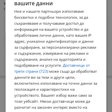
вашите данни
ефективността на мерките срещу купуването на
гласове в България.
Ние и нашите партньори използваме
бисквитки и подобни технологии, за да
съхраняваме и получаваме достъп до
Следвай ни в Google News
→
информация на вашето устройство и да
обработваме лични данни, като вашия IP
адрес, уникални идентификатори и данни
Предпочитани източници
→
за сърфиране, за персонализирани реклами
и съдържание, измерване на реклами и
съдържание, анализ на аудиторията и
Изпращайте снимки и информация на
подобряване на услугите.
Доставчици от
news@dunavmost.com
трети страни (723)
може също да обработват
данните ви за тези и други цели,
РЕКЛАМА
включително използване на точни данни за
геолокация и характеристики на
устройството. Вашият избор важи само за
този уебсайт. Някои доставчици може да
разчитат на законен интерес вместо на