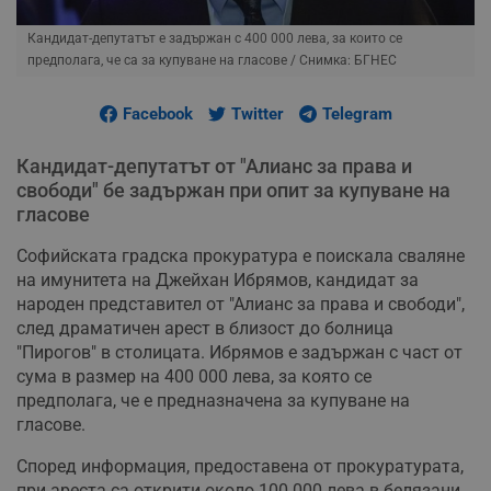
Кандидат-депутатът е задържан с 400 000 лева, за които се
предполага, че са за купуване на гласове
/ Снимка: БГНЕС
Facebook
Twitter
Telegram
Кандидат-депутатът от "Алианс за права и
свободи" бе задържан при опит за купуване на
гласове
Софийската градска прокуратура е поискала сваляне
на имунитета на Джейхан Ибрямов, кандидат за
народен представител от "Алианс за права и свободи",
след драматичен арест в близост до болница
"Пирогов" в столицата. Ибрямов е задържан с част от
сума в размер на 400 000 лева, за която се
предполага, че е предназначена за купуване на
гласове.
Според информация, предоставена от прокуратурата,
при ареста са открити около 100 000 лева в белязани