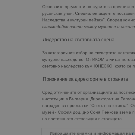
Основните аргументи на журито за престижно
русенския учен. Специален акцент е поставе
Наследства и културен пейзаж". Според комис
взаимодействието между музеите и локал
Лидерство на световната сцена
За категоричния избор на експертите натежав
културно наследство. От ИКОМ отчитат негова
световно наследство към ЮНЕСКО, която се 
Признание за директорите в страната
Сред отличените от организацията за постиж
институции в България. Директорът на Регион
награден за проекта си "Светът на ютията". 
музей - София доц. д-р Соня Пенкова взема 
на постоянната експозиция в столицата.
Изпращайте снимки и информация на
n