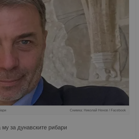
бари
Снимка: Николай Ненов / Facebook
 му за дунавските рибари