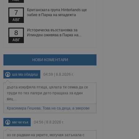
 уебсайт.
Британската група Hinterlands ще
7
забие в Парка на младежта
АВГ
Описание
Историческа възстановка за
8
Илинден оживява в Парка на...
АВГ
ребителски
елското поведение и
раници на сайта. Тя
яване на сайта. Тя
не на прегледи на
формация, която е
взаимодействат с
нкционалност в целия
прекарано на
НОВИ КОМЕНТАРИ
редпочитанията на
 сайтове; тя може
остта на социалните
тора на сайта.
използва новата или
ша ма обидиш
04:59 | 8.8.2026 г.
елски взаимодействия
нето и потребителския
дърта изкуфяла птица, цялата ти семка да се
труди по тез лагери дето пращаха за един
рез събиране на данни
 помага за
виц....
отребителите се
тапите на тестване.
Красимира Гешева: Това не са деца, а зверове
тистически данни,
 броя на посещенията,
ми чи кък
04:56 | 8.8.2026 г.
 са били заредени.
елския опит.
аз се радвам на укрите, могучая затънала с
я за потребителското