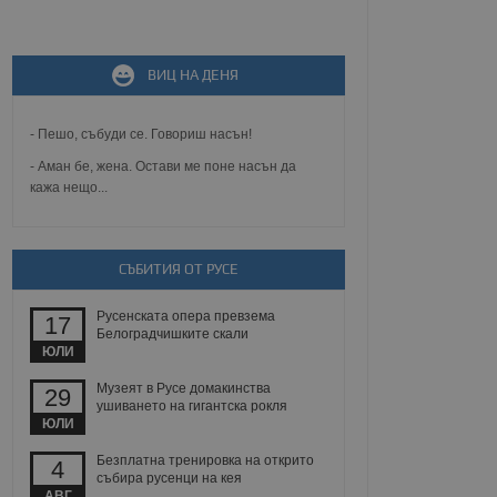
не, зададена от уеб
 ASP.NET MVC
ВИЦ НА ДЕНЯ
спре неразрешеното
т, известно като
тове. Той не съдържа
щожава при затваряне
- Пешо, събуди се. Говориш насън!
- Аман бе, жена. Остави ме поне насън да
ение на съгласието на
кажа нещо...
ст за тяхното
а данни за съгласието
ични политики и
антира, че техните
 сесии.
СЪБИТИЯ ОТ РУСЕ
аничаване между хората
а, за да се правят
Русенската опера превзема
17
хния уебсайт.
Белоградчишките скали
ЮЛИ
сигнализира на
 на бисквитките,
Музеят в Русе домакинства
29
а съответствие и
ушиването на гигантска рокля
ндарти и
ЮЛИ
Безплатна тренировка на открито
ck и предоставя
4
събира русенци на кея
требител използва
йният потребител може
АВГ