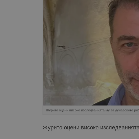
Журито оцени високо изследванията му за дунавските ри
Журито оцени високо изследванията