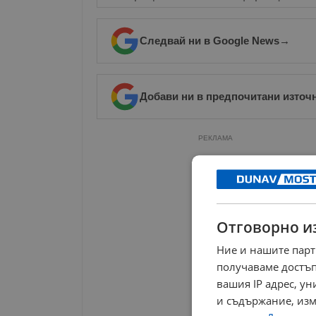
Следвай ни в Google News
→
Добави ни в предпочитани източ
РЕКЛАМА
Отговорно и
Ние и нашите парт
получаваме достъп
вашия IP адрес, у
и съдържание, изм