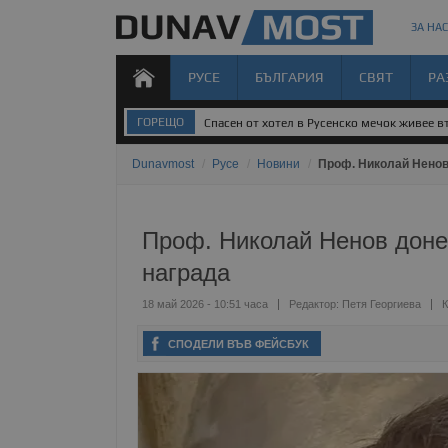
ЗА НАС
РУСЕ
БЪЛГАРИЯ
СВЯТ
РА
ГОРЕЩО
Спасен от хотел в Русенско мечок живее 
Dunavmost
/
Русе
/
Новини
/
Проф. Николай Ненов
Проф. Николай Ненов доне
награда
18 май 2026 - 10:51 часа
Редактор:
Петя Георгиева
К
СПОДЕЛИ ВЪВ ФЕЙСБУК