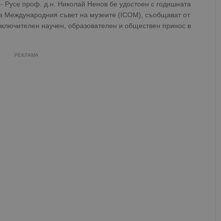
- Русе проф. д.н. Николай Ненов бе удостоен с годишната
а Международния съвет на музеите (ICOM), съобщават от
изключителен научен, образователен и обществен принос в
РЕКЛАМА