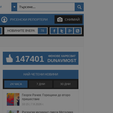
И
РУСЕНСКИ РЕПОРТЕРИ
СНИМАЙ
НОВИНИТЕ ВЧЕРА
78
147401
ФЕНОВЕ ХАРЕСВАТ
DUNAVMOST
НАЙ-ЧЕТЕНИ НОВИНИ
24 ЧАСА
7 ДНИ
30 ДНИ
Георги Рачев: Горещини до второ
пришествие
10:15 | 7.8.2026 г.
Русенски музикант смеси Металика