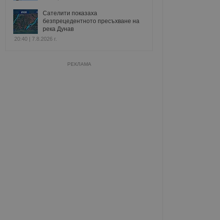
Сателити показаха
безпрецедентното пресъхване на
река Дунав
20:40 | 7.8.2026 г.
РЕКЛАМА