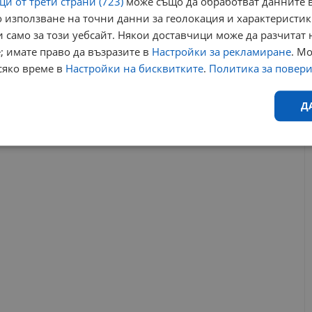
и от трети страни (723)
може също да обработват данните в
22:09 | 16.1.2026 г.
 използване на точни данни за геолокация и характеристик
 само за този уебсайт. Някои доставчици може да разчитат 
; имате право да възразите в
Настройки за рекламиране
. М
ом
проф. николай ненов
регионален исторически музей русе
сяко време в
Настройки на бисквитките
.
Политика за повер
ангел янков
Д
РЕКЛАМА
Ефективност
Таргетиране
Функционалност
Н
еобходимо
Ефективност
Таргетиране
Функционалност
Неклас
исквитки позволяват основната функционалност на уебсайта, като потребителско
не може да се използва правилно без строго необходими бисквитки.