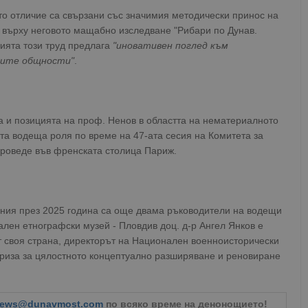
то отличие са свързани със значимия методически принос на
н върху неговото мащабно изследване "Рибари по Дунав.
ията този труд предлага
"иновативен поглед към
ните общности"
.
а и позицията на проф. Ненов в областта на нематериалното
та водеща роля по време на 47-ата сесия на Комитета за
проведе във френската столица Париж.
ения през 2025 година са още двама ръководители на водещи
ален етнографски музей - Пловдив доц. д-р Ангел Янков е
От своя страна, директорът на Национален военноисторически
приза за цялостното концептуално разширяване и реновиране
ews@dunavmost.com
по всяко време на денонощието!