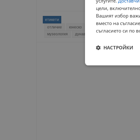
услугите.
Доставчиц
цели, включително
Вашият избор важи
етикети
вместо на съгласие
отличие
юнеско
културно наследство
ик
съгласието си по в
музеология
дунавски рибари
соня пенкова
НАСТРОЙКИ
Строго
необходимо
Строго н
Строго необходимите б
на акаунта. Уебсайтът 