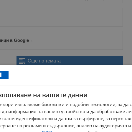
ници в Google
→
Още по темата
Министерството на културата отличи проф.
Николай Ненов с огърлие...
15:11 | 30.10.2025 г.
Директорът на РИМ - Русе: България стана видима
зползване на вашите данни
за останалия свят
14:30 | 4.8.2025 г.
ньори използваме бисквитки и подобни технологии, за да 
В Русе откриват изложба на ЮНЕСКО за Римската
 до информация на вашето устройство и да обработваме ли
империя
никални идентификатори и данни за сърфиране, за персона
10:23 | 28.5.2026 г.
ерване на реклами и съдържание, анализ на аудиторията и
Мариан Бачев: Равносметката е, че се справихме
достойно