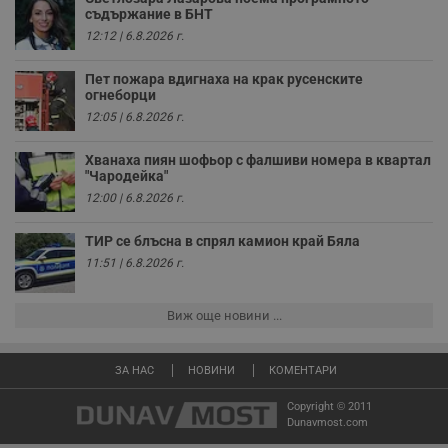
ч
съдържание в БНТ
п
с
12:12 | 6.8.2026 г.
б
__cf_bm
29
Т
Cloudflare Inc.
Пет пожара вдигнаха на крак русенските
минути
с
.twitter.com
огнеборци
59
р
секунди
м
12:05 | 6.8.2026 г.
б
о
у
Хванаха пиян шофьор с фалшиви номера в квартал
п
"Чародейка"
о
12:00 | 6.8.2026 г.
и
т
ТИР се блъсна в спрял камион край Бяла
receive-cookie-deprecation
.hit.gemius.pl
1 година
Т
с
11:51 | 6.8.2026 г.
с
н
н
п
Виж още новини ...
б
п
с
о
ЗА НАС
НОВИНИ
КОМЕНТАРИ
с
а
Copyright © 2011
р
Dunavmost.com
у
з