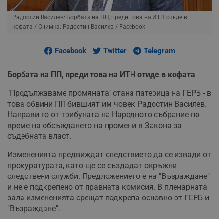
Радостин Василев: Борбата на ПП, преди това на ИТН отиде в
кофата
/ Снимка: Радостин Василев / Facebook
Facebook
Twitter
Telegram
Борбата на ПП, преди това на ИТН отиде в кофата
"Продължаваме промяната" стана патерица на ГЕРБ - в
това обвини ПП бившият им човек Радостин Василев.
Направи го от трибуната на Народното събрание по
време на обсъждането на промени в Закона за
съдебната власт.
Измененията предвиждат следствието да се извади от
прокуратурата, като ще се създадат окръжни
следствени служби. Предложението е на "Възраждане"
и не е подкрепено от правната комисия. В пленарната
зала измененията срещат подкрепа основно от ГЕРБ и
"Възраждане".