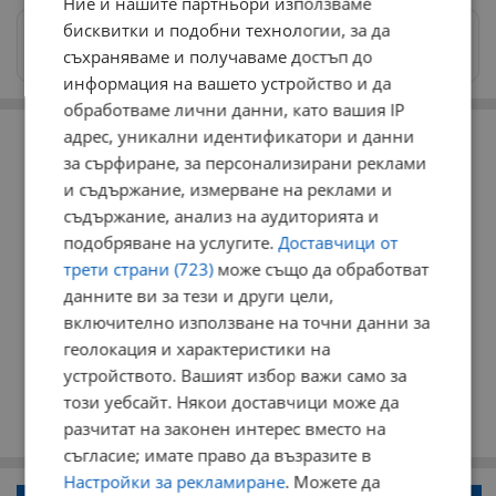
Ние и нашите партньори използваме
бисквитки и подобни технологии, за да
Изпращайте снимки и информация на
съхраняваме и получаваме достъп до
news@dunavmost.com
информация на вашето устройство и да
обработваме лични данни, като вашия IP
РЕКЛАМА
адрес, уникални идентификатори и данни
за сърфиране, за персонализирани реклами
и съдържание, измерване на реклами и
съдържание, анализ на аудиторията и
подобряване на услугите.
Доставчици от
трети страни (723)
може също да обработват
данните ви за тези и други цели,
включително използване на точни данни за
геолокация и характеристики на
устройството. Вашият избор важи само за
този уебсайт. Някои доставчици може да
разчитат на законен интерес вместо на
съгласие; имате право да възразите в
Настройки за рекламиране
. Можете да