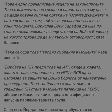
"Това е едно пренаписване изцяло на законопроекта.
Това е изключително грешно и единствената му цел е
да даде повече сили на ортака на "Осемте джуджета" и
на този какъв е там, който го преследват сега и го
гони полицията, Борислав Боби Сарафов да има по-
голяма независимост в защитата си на Бойко Борисов,
на когото трябваше да му търсим отговорност"
, каза
Василев.
"Така се осра това Народно събрание в момента"
, каза
още той.
"Борбата на ПП, преди това на ИТН отиде в кофата,
защото този законопроект за НПИ и ЗСВ ще се
използва за защита на Бойко Борисов от наказателно
преследване. Това трябва да го знаят всички
граждани. ПП стана в момента патерица на ГЕРБ"
,
обвини ги Василев, който преди дни официално
напусна парламентарната група.
След него Йорданова излезе на трибуната и се