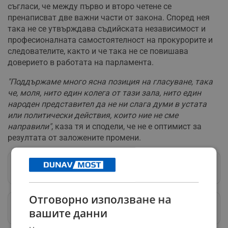
съгласи, че между първо и второ четене се
пренаписват две важни части от закона. Според нея
така не се утвърждава съдийската независимост и
професионалната самостоятелност на прокурорите и
следователите, както и че така не се повишава
доверието в работата на парламента.
"Поддържаме много ясна позиция на гласуване, така
че, моля, нито един колега от тази зала, нито един
народен представител да не ни слага думи в устата
или политически действия, които ние не сме
направили"
, каза тя и сподели, че не е оптимист за
резултата от заложените промени.
Следвай ни в Google News
→
Отговорно използване на
Предпочитани източници
→
вашите данни