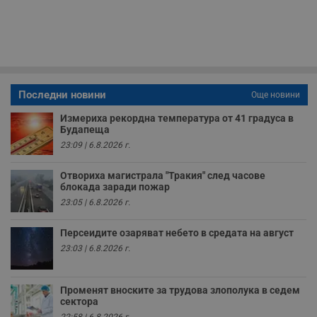
з
с
п
о
р
п
н
п
к
ч
Последни новини
Още новини
п
с
Измериха рекордна температура от 41 градуса в
б
Будапеща
__cf_bm
29
Т
Cloudflare Inc.
23:09 | 6.8.2026 г.
минути
с
.twitter.com
59
р
секунди
м
Отвориха магистрала "Тракия" след часове
б
блокада заради пожар
о
у
23:05 | 6.8.2026 г.
п
о
и
Персеидите озаряват небето в средата на август
т
23:03 | 6.8.2026 г.
receive-cookie-deprecation
.hit.gemius.pl
1 година
Т
с
с
Променят вноските за трудова злополука в седем
н
н
сектора
п