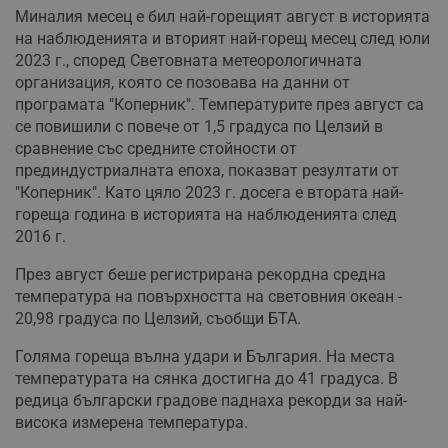
Миналия месец е бил най-горещият август в историята
на наблюденията и вторият най-горещ месец след юли
2023 г., според Световната метеорологичната
организация, която се позовава на данни от
програмата "Коперник". Температурите през август са
се повишили с повече от 1,5 градуса по Целзий в
сравнение със средните стойности от
прединдустриалната епоха, показват резултати от
"Коперник". Като цяло 2023 г. досега е втората най-
гореща година в историята на наблюденията след
2016 г.
През август беше регистрирана рекордна средна
температура на повърхността на световния океан -
20,98 градуса по Целзий, съобщи БТА.
Голяма гореща вълна удари и България. На места
температурата на сянка достигна до 41 градуса. В
редица български градове паднаха рекорди за най-
висока измерена температура.