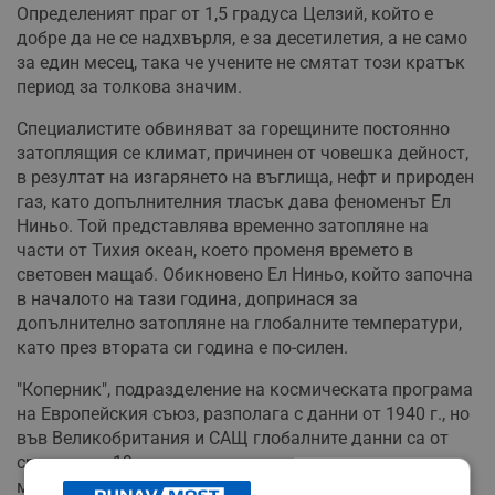
Определеният праг от 1,5 градуса Целзий, който е
добре да не се надхвърля, е за десетилетия, а не само
за един месец, така че учените не смятат този кратък
период за толкова значим.
Специалистите обвиняват за горещините постоянно
затоплящия се климат, причинен от човешка дейност,
в резултат на изгарянето на въглища, нефт и природен
газ, като допълнителния тласък дава феноменът Ел
Ниньо. Той представлява временно затопляне на
части от Тихия океан, което променя времето в
световен мащаб. Обикновено Ел Ниньо, който започна
в началото на тази година, допринася за
допълнително затопляне на глобалните температури,
като през втората си година е по-силен.
"Коперник", подразделение на космическата програма
на Европейския съюз, разполага с данни от 1940 г., но
във Великобритания и САЩ глобалните данни са от
средата на 19-и век. и се очаква скоро техните
метеорологични организации и научни институти да