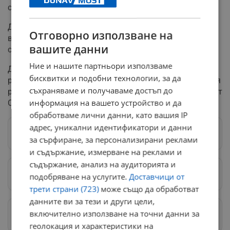
съобщят за рекордно топло лято.
Досега дневните температури през септември са по-
Отговорно използване на
високи от регистрираните за това време на годината,
вашите данни
според Университета на Мейн.
Ние и нашите партньори използваме
Докато въздухът и океаните в света поставяха
бисквитки и подобни технологии, за да
рекорди по топлина, Антарктика продължи да поставя
съхраняваме и получаваме достъп до
рекорди по ниско количество морски лед, съобщиха от
информация на вашето устройство и да
СМО.
обработваме лични данни, като вашия IP
адрес, уникални идентификатори и данни
Следвай ни в Google News
→
за сърфиране, за персонализирани реклами
и съдържание, измерване на реклами и
съдържание, анализ на аудиторията и
Предпочитани източници
→
подобряване на услугите.
Доставчици от
трети страни (723)
може също да обработват
данните ви за тези и други цели,
Изпращайте снимки и информация на
включително използване на точни данни за
news@dunavmost.com
геолокация и характеристики на