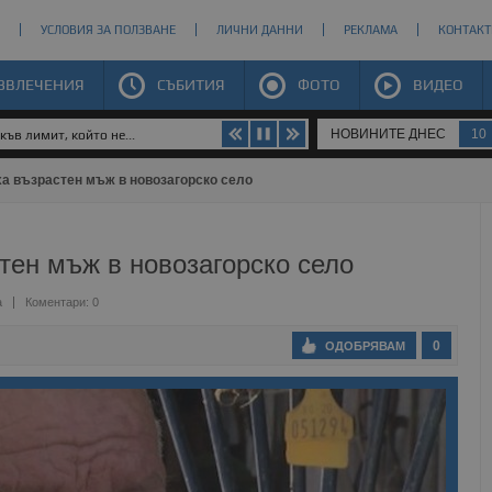
УСЛОВИЯ ЗА ПОЛЗВАНЕ
ЛИЧНИ ДАННИ
РЕКЛАМА
КОНТАКТ
ЗВЛЕЧЕНИЯ
СЪБИТИЯ
ФОТО
ВИДЕО
НОВИНИТЕ ДНЕС
10
ъв лимит, който не...
ха възрастен мъж в новозагорско село
тен мъж в новозагорско село
а
Коментари: 0
0
ОДОБРЯВАМ