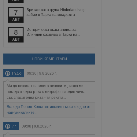
Британската група Hinterlands ще
7
забие в Парка на младежта
Описание
АВГ
ребителски
елското поведение и
Историческа възстановка за
8
раници на сайта. Тя
яване на сайта. Тя
не на прегледи на
Илинден оживява в Парка на...
формация, която е
взаимодействат с
АВГ
нкционалност в целия
прекарано на
редпочитанията на
 сайтове; тя може
остта на социалните
тора на сайта.
използва новата или
НОВИ КОМЕНТАРИ
елски взаимодействия
нето и потребителския
Гъдю
09:36 | 9.8.2026 г.
рез събиране на данни
 помага за
Ми да покажат на моста основите , какво ми
отребителите се
покадват една ръка с микрофон и един чичка
тапите на тестване.
със спасителна риза - тя реката...
тистически данни,
Володя Попов: Константиновият мост е едно от
 броя на посещенията,
 са били заредени.
най-уникалните...
елския опит.
я за потребителското
77
09:08 | 9.8.2026 г.
, за да се
екламните съобщения