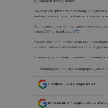
да задържи нападателите.
На 29 декември малко след полунощ двама ма
заобиколили къщата, разбили вратата и влезл
Заплашили с нож 72-годишният мъж и поискали
около 200 лв, съобщава
bTV
.
Мъжете избягали, а часове по-късно полицията 
72 часа. Единият има една присъда, а другият 
Очаква се да им бъде повдигнато обвинение за 
Изпращайте снимки и информация на
n
Следвай ни в Google News
→
Добави ни в предпочитани източ