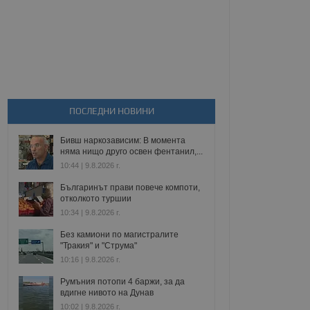
ПОСЛЕДНИ НОВИНИ
Бивш наркозависим: В момента
няма нищо друго освен фентанил,...
10:44 | 9.8.2026 г.
Българинът прави повече компоти,
отколкото туршии
10:34 | 9.8.2026 г.
Без камиони по магистралите
"Тракия" и "Струма"
10:16 | 9.8.2026 г.
Румъния потопи 4 баржи, за да
вдигне нивото на Дунав
10:02 | 9.8.2026 г.