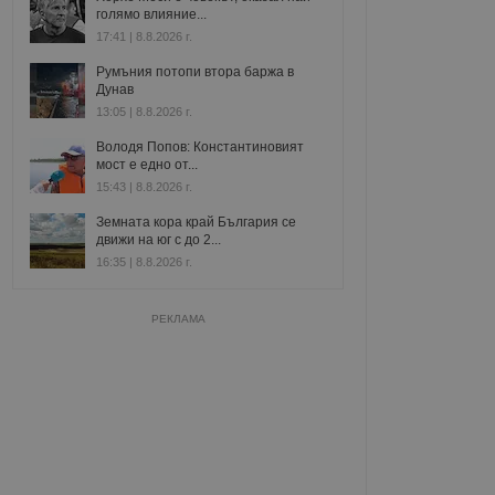
голямо влияние...
17:41 | 8.8.2026 г.
Румъния потопи втора баржа в
Дунав
13:05 | 8.8.2026 г.
Володя Попов: Константиновият
мост е едно от...
15:43 | 8.8.2026 г.
Земната кора край България се
движи на юг с до 2...
16:35 | 8.8.2026 г.
РЕКЛАМА