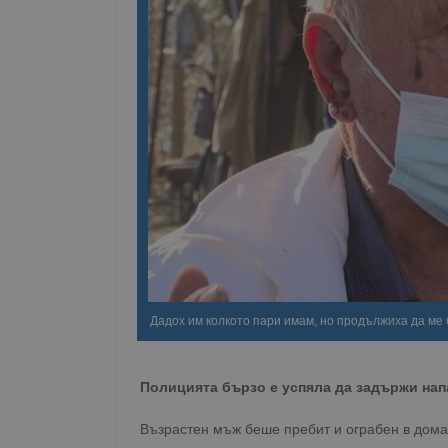
Дадох им колкото пари имам, но продължиха да ме
Полицията бързо е успяла да задържи нап
Възрастен мъж беше пребит и ограбен в дома 