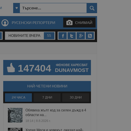
И
РУСЕНСКИ РЕПОРТЕРИ
СНИМАЙ
НОВИНИТЕ ВЧЕРА
55
147404
ФЕНОВЕ ХАРЕСВАТ
DUNAVMOST
НАЙ-ЧЕТЕНИ НОВИНИ
24 ЧАСА
7 ДНИ
30 ДНИ
Обявиха жълт код за силен дъжд в 4
области на...
18:14 | 8.8.2026 г.
Хорхе Меси е човекът, оказал най-