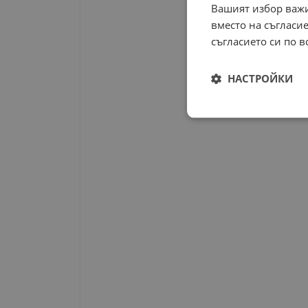
Вашият избор важи
вместо на съгласие
съгласието си по в
НАСТРОЙКИ
Строго
необходимо
Строго н
Строго необходимите б
на акаунта. Уебсайтът 
Име