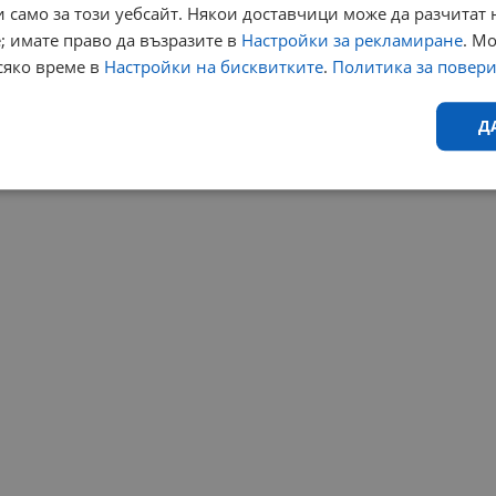
 само за този уебсайт. Някои доставчици може да разчитат 
; имате право да възразите в
Настройки за рекламиране
. М
сяко време в
Настройки на бисквитките
.
Политика за повер
Д
Ефективност
Таргетиране
Функционалност
Н
еобходимо
Ефективност
Таргетиране
Функционалност
Неклас
исквитки позволяват основната функционалност на уебсайта, като потребителско
не може да се използва правилно без строго необходими бисквитки.
Валиден
Доставчик
/
Домейн
Описание
до