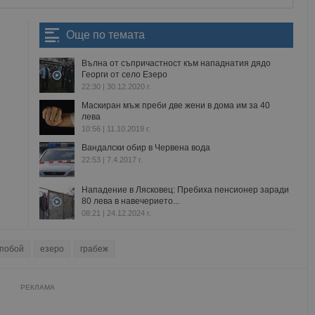
Още по темата
Вълна от съпричастност към нападнатия дядо
Георги от село Езеро
22:30 | 30.12.2020 г.
Маскиран мъж преби две жени в дома им за 40
лева
10:56 | 11.10.2019 г.
Вандалски обир в Червена вода
22:53 | 7.4.2017 г.
​Нападение в Лясковец: Пребиха пенсионер заради
80 лева в навечерието...
08:21 | 24.12.2024 г.
побой
езеро
грабеж
РЕКЛАМА