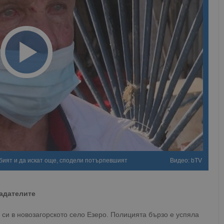
 бият и да искат още, сподели потърпевшият
Видео: bTV
адателите
си в новозагорското село Езеро. Полицията бързо е успяла