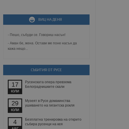
не, зададена от уеб
 ASP.NET MVC
спре неразрешеното
т, известно като
ВИЦ НА ДЕНЯ
тове. Той не съдържа
щожава при затваряне
- Пешо, събуди се. Говориш насън!
ение на съгласието на
ст за тяхното
- Аман бе, жена. Остави ме поне насън да
а данни за съгласието
ични политики и
кажа нещо...
антира, че техните
 сесии.
аничаване между хората
а, за да се правят
СЪБИТИЯ ОТ РУСЕ
хния уебсайт.
Русенската опера превзема
17
сигнализира на
Белоградчишките скали
 на бисквитките,
ЮЛИ
а съответствие и
ндарти и
Музеят в Русе домакинства
29
ушиването на гигантска рокля
ck и предоставя
ЮЛИ
требител използва
йният потребител може
Безплатна тренировка на открито
4
 уебсайт.
събира русенци на кея
АВГ