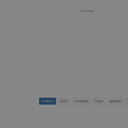
РЕКЛАМА
етикети
село
полиция
пари
кражба