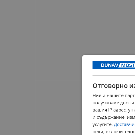
Отговорно и
Ние и нашите парт
получаваме достъп
вашия IP адрес, у
и съдържание, изм
услугите.
Доставчиц
цели, включително