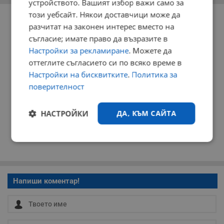
устройството. Вашият избор важи само за
РЕКЛАМА
този уебсайт. Някои доставчици може да
разчитат на законен интерес вместо на
съгласие; имате право да възразите в
Настройки за рекламиране
. Можете да
оттеглите съгласието си по всяко време в
Настройки на бисквитките
.
Политика за
поверителност
НАСТРОЙКИ
ДА, КЪМ САЙТА
Строго
Ефективност
необходимо
Напиши коментар!
Таргетиране
Функционалност