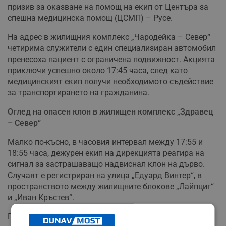
призив за оказване на помощ на екип от Центъра за
спешна медицинска помощ (ЦСМП) – Русе.
На адрес в жилищния комплекс „Чародейка – Север“
четирима служители с един специализиран автомобил
пренесоха пациент с ограничена подвижност. Акцията
приключи успешно около 17:45 часа, след като
медицинският екип получи необходимото съдействие
за транспортирането на гражданина.
Оглед на опасен клон в жилищен комплекс „Здравец
– Север“
Малко по-късно, в часовия интервал между 17:55 и
18:55 часа, дежурен екип на дирекцията реагира на
сигнал за застрашаващо надвиснал клон на дърво.
Случаят е регистриран на улица „Едуард Винтер“, в
пространството между жилищните блокове „Лайпциг“
и „Иван Кръстев“.
При извършения оглед на място служителите