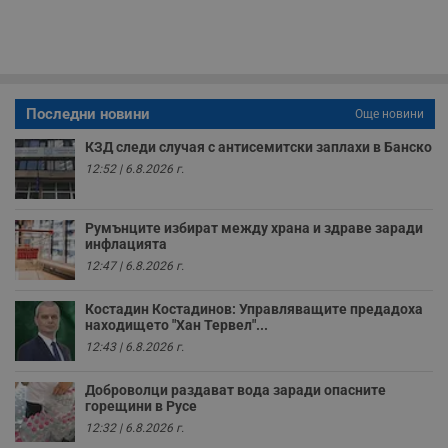
с
п
о
р
п
н
п
к
Последни новини
Още новини
ч
п
КЗД следи случая с антисемитски заплахи в Банско
с
б
12:52 | 6.8.2026 г.
__cf_bm
29
Т
Cloudflare Inc.
минути
с
.twitter.com
59
р
Румънците избират между храна и здраве заради
секунди
м
инфлацията
б
о
12:47 | 6.8.2026 г.
у
п
о
Костадин Костадинов: Управляващите предадоха
и
находището "Хан Тервел"...
т
12:43 | 6.8.2026 г.
receive-cookie-deprecation
.hit.gemius.pl
1 година
Т
с
с
Доброволци раздават вода заради опасните
н
горещини в Русе
н
12:32 | 6.8.2026 г.
п
б