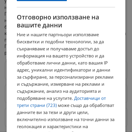
установиха, че към момента клонът не представлява
непосредствена заплаха за преминаващите хора.
Поради наличието на паркирани автомобили в
Отговорно използване на
непосредствена близост и липсата на условия за
вашите данни
безопасно отстраняване, случаят е пренасочен към
компетентното общинско предприятие, отговарящо за
Ние и нашите партньори използваме
поддръжката на зелената система в Русе.
бисквитки и подобни технологии, за да
Процедурата ще бъде изпълнена в рамките на
съхраняваме и получаваме достъп до
редовното работно време на общинските служители.
информация на вашето устройство и да
обработваме лични данни, като вашия IP
адрес, уникални идентификатори и данни
Следвай ни в Google News
→
за сърфиране, за персонализирани реклами
и съдържание, измерване на реклами и
съдържание, анализ на аудиторията и
Предпочитани източници
→
подобряване на услугите.
Доставчици от
трети страни (723)
може също да обработват
данните ви за тези и други цели,
Изпращайте снимки и информация на
включително използване на точни данни за
news@dunavmost.com
геолокация и характеристики на