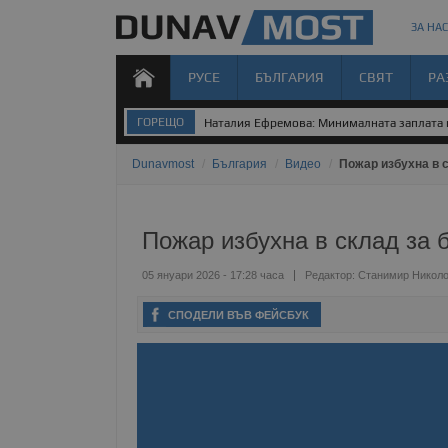
ЗА НАС
РУСЕ
БЪЛГАРИЯ
СВЯТ
РА
ГОРЕЩО
Наталия Ефремова: Минималната заплата н
Dunavmost
/
България
/
Видео
/
Пожар избухна в с
Пожар избухна в склад за 
05 януари 2026 - 17:28 часа
Редактор:
Станимир Никол
СПОДЕЛИ ВЪВ ФЕЙСБУК