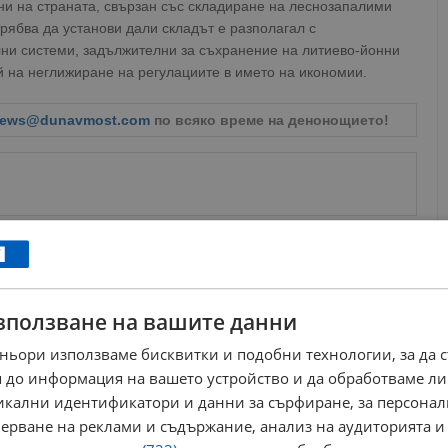
ни на страната, свързан със складиране на леснозапалими
рябва да установи дали складът е разполагал с
ни системи, задължителни за съхранение на литиево-йонни
й на неглижиране на регулациите в името на икономии.
ews@dunavmost.com
по всяко време на денонощието!
ници в Google
→
зползване на вашите данни
Още по темата
ньори използваме бисквитки и подобни технологии, за да 
Пламна склад за перилни препарати и
 до информация на вашето устройство и да обработваме ли
дезодоранти в Хасково
никални идентификатори и данни за сърфиране, за персона
16:46 | 24.1.2026 г.
ерване на реклами и съдържание, анализ на аудиторията и
Мъж загина при пожар в жилищен блок в Перник