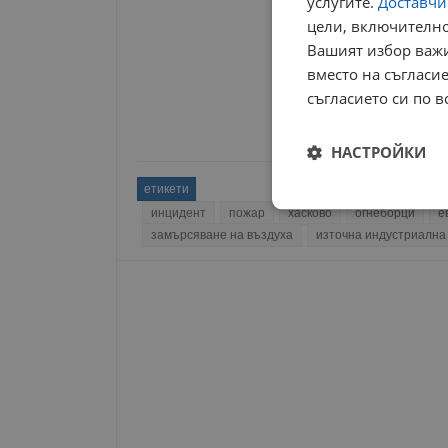
услугите.
Доставчиц
цели, включително
Вашият избор важи
вместо на съгласие
съгласието си по в
НАСТРОЙКИ
етикети
Строго
инцидент
пожар
хасково
огнеборци
е
необходимо
замърсяване на въздуха
източна индустриална
Строго н
Строго необходимите б
на акаунта. Уебсайтът 