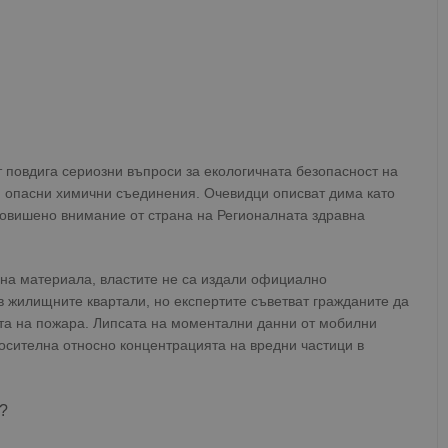
 повдига сериозни въпроси за екологичната безопасност на
я опасни химични съединения. Очевидци описват дима като
повишено внимание от страна на Регионалната здравна
на материала, властите не са издали официално
в жилищните квартали, но експертите съветват гражданите да
ната на пожара. Липсата на моментални данни от мобилни
росителна относно концентрацията на вредни частици в
?