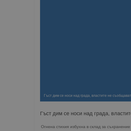
Гъст дим се носи над града, властите не съобщава
Гъст дим се носи над града, власти
Огнена стихия избухна в склад за съхранение