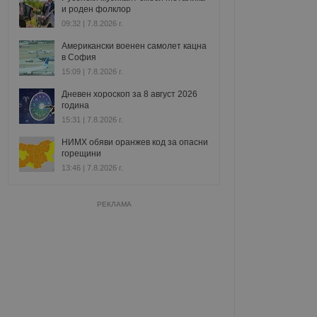
и роден фолклор
09:32 | 7.8.2026 г.
Американски военен самолет кацна
в София
15:09 | 7.8.2026 г.
Дневен хороскоп за 8 август 2026
година
15:31 | 7.8.2026 г.
НИМХ обяви оранжев код за опасни
горещини
13:46 | 7.8.2026 г.
РЕКЛАМА