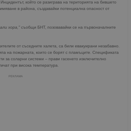
 Инцидентът, който се разиграва на територията на бившето
димяване в района, създавайки потенциална опасност от
ли хора,"
съобщи БНТ, позовавайки се на първоначалните
жителите от съседните халета, са били евакуирани незабавно.
ипа на пожарната, които се борят с пламъците. Спецификата
ти за соларни системи – прави гасенето изключително
тичат при висока температура.
РЕКЛАМА