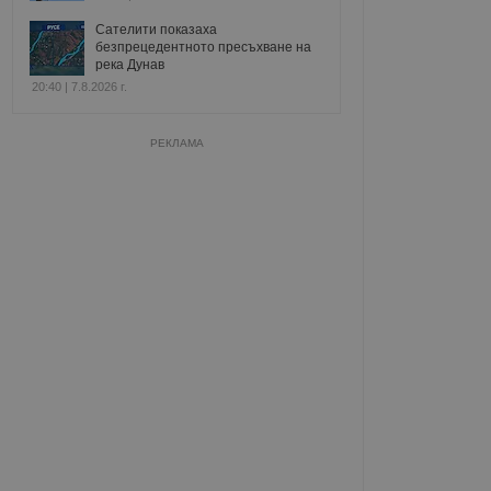
Сателити показаха
безпрецедентното пресъхване на
река Дунав
20:40 | 7.8.2026 г.
РЕКЛАМА