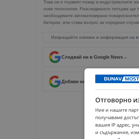
Това не е първият пожар в индустриалните зо
нови технологии. Разследването тепърва ще т
необходимите автоматизирани пожарогасител
батерии, или става въпрос за поредния случа
Изпращайте снимки и информация на
n
Следвай ни в Google News
→
Добави ни в предпочитани източ
Отговорно и
РЕКЛАМА
Ние и нашите парт
получаваме достъп
вашия IP адрес, у
и съдържание, изм