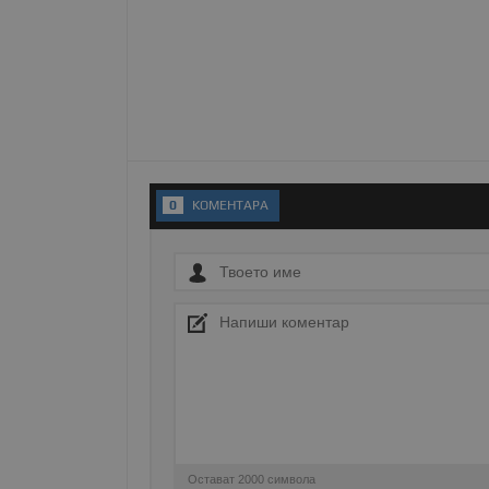
Име
__RequestVerificationT
VISITOR_PRIVACY_MET
0
KОМЕНТАРA
__cf_bm
receive-cookie-depreca
ASP.NET_SessionId
Остават
2000
символа