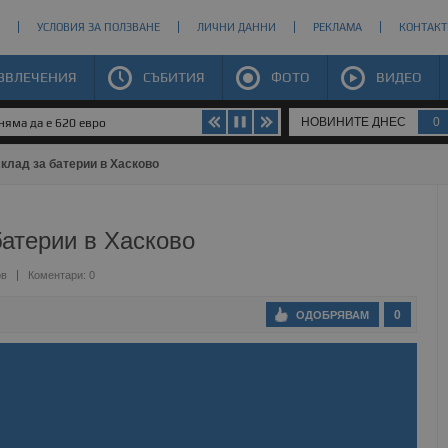
УСЛОВИЯ ЗА ПОЛЗВАНЕ
ЛИЧНИ ДАННИ
РЕКЛАМА
КОНТАКТ
ЗВЛЕЧЕНИЯ
СЪБИТИЯ
ФОТО
ВИДЕО
НОВИНИТЕ ДНЕС
0
яма да е 620 евро
клад за батерии в Хасково
батерии в Хасково
ов
Коментари: 0
0
ОДОБРЯВАМ