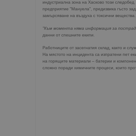
индустриална зона на Хасково този следобед.
предприятие "Мануела", предизвика гъсто за
замърсяване на въздуха с токсични вещества.
"Към момента няма информация за пострада
данни от спешните екипи.
Работниците от засегнатия склад, както и слу
На мястото на инцидента са изпратени пет ек
на горящите материали – батерии и компонен
сложно поради химичните процеси, които про