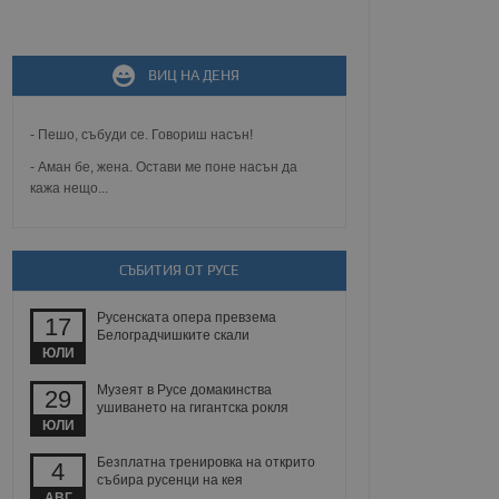
не, зададена от уеб
 ASP.NET MVC
ВИЦ НА ДЕНЯ
спре неразрешеното
т, известно като
тове. Той не съдържа
щожава при затваряне
- Пешо, събуди се. Говориш насън!
- Аман бе, жена. Остави ме поне насън да
ение на съгласието на
кажа нещо...
ст за тяхното
а данни за съгласието
ични политики и
антира, че техните
 сесии.
СЪБИТИЯ ОТ РУСЕ
аничаване между хората
а, за да се правят
Русенската опера превзема
17
хния уебсайт.
Белоградчишките скали
ЮЛИ
сигнализира на
 на бисквитките,
Музеят в Русе домакинства
29
а съответствие и
ушиването на гигантска рокля
ндарти и
ЮЛИ
Безплатна тренировка на открито
ck и предоставя
4
събира русенци на кея
требител използва
йният потребител може
АВГ