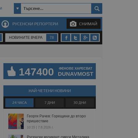
И
РУСЕНСКИ РЕПОРТЕРИ
СНИМАЙ
НОВИНИТЕ ВЧЕРА
78
147400
ФЕНОВЕ ХАРЕСВАТ
DUNAVMOST
НАЙ-ЧЕТЕНИ НОВИНИ
24 ЧАСА
7 ДНИ
30 ДНИ
Георги Рачев: Горещини до второ
пришествие
10:15 | 7.8.2026 г.
Русенски музикант смеси Металика