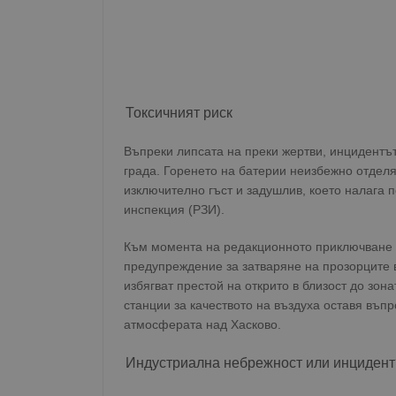
Токсичният риск
Въпреки липсата на преки жертви, инцидентът
града. Горенето на батерии неизбежно отдел
изключително гъст и задушлив, което налага 
инспекция (РЗИ).
Към момента на редакционното приключване 
предупреждение за затваряне на прозорците 
избягват престой на открито в близост до зо
станции за качеството на въздуха оставя въп
атмосферата над Хасково.
Индустриална небрежност или инцидент