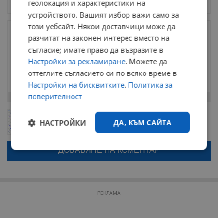
геолокация и характеристики на
устройството. Вашият избор важи само за
този уебсайт. Някои доставчици може да
разчитат на законен интерес вместо на
съгласие; имате право да възразите в
Настройки за рекламиране
. Можете да
оттеглите съгласието си по всяко време в
Настройки на бисквитките
.
Политика за
поверителност
Остават
2000
символа
ОБНОВИ
Поради зачестилите злоупотреби в сайта, за да оставите анонимен
НАСТРОЙКИ
ДА, КЪМ САЙТА
коментар или да гласувате изискваме да се идентифицирате с
google акаунт.
Натискайки на бутона "Вход с google" по-долу, коментарът ви ще
Строго
Ефективност
бъде публикуван анонимно под псевдонима който сте попълнили
необходимо
по-горе в полето "Твоето име". Никаква лична информация за вас
няма да бъде съхранявана при нас или показвана на други
потребители.
РЕКЛАМА
Таргетиране
Функционалност