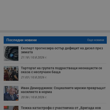
з
п
и
п
A
т
е
д
н
п
с
у
Последни новини
Още новини
и
ф
Експерт прогнозира остър дефицит на дизел през
н
зимата
м
Т
21:18 | 10.8.2026 г.
и
п
у
Тарторът на групата подрастващи неонацисти се
з
оказа с неслучаен баща
б
21:03 | 10.8.2026 г.
VISITOR_PRIVACY_METADATA
5 месеца
Т
YouTube
4
с
.youtube.com
седмици
с
Иван Демерджиев: Социалните мрежи превръщат
с
насилието в норма
п
и
20:56 | 10.8.2026 г.
п
т
в
Тежка катастрофа с участничка от „Бригада нов