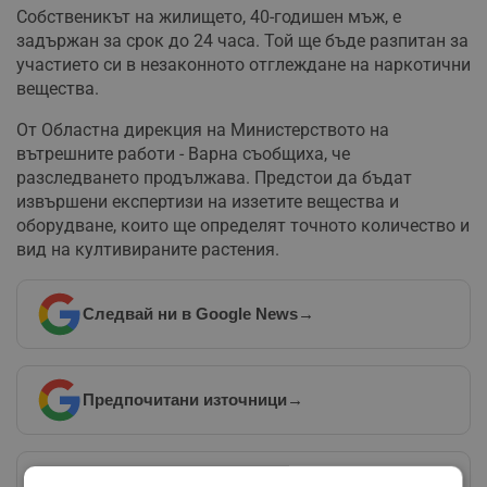
Собственикът на жилището, 40-годишен мъж, е
задържан за срок до 24 часа. Той ще бъде разпитан за
участието си в незаконното отглеждане на наркотични
вещества.
От Областна дирекция на Министерството на
вътрешните работи - Варна съобщиха, че
разследването продължава. Предстои да бъдат
извършени експертизи на иззетите вещества и
оборудване, които ще определят точното количество и
вид на култивираните растения.
Следвай ни в Google News
→
Предпочитани източници
→
Изпращайте снимки и информация на