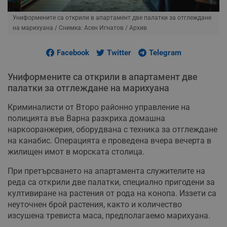
Униформените са открили в апартамент две палатки за отглеждане
на марихуана
/ Снимка: Асен Игнатов / Архив
Facebook
Twitter
Telegram
Униформените са открили в апартамент две
палатки за отглеждане на марихуана
Криминалисти от Второ районно управление на
полицията във Варна разкриха домашна
наркооранжерия, оборудвана с техника за отглеждане
на канабис. Операцията е проведена вчера вечерта в
жилищен имот в морската столица.
При претърсването на апартамента служителите на
реда са открили две палатки, специално пригодени за
култивиране на растения от рода на конопа. Иззети са
неуточнен брой растения, както и количество
изсушена тревиста маса, предполагаемо марихуана.