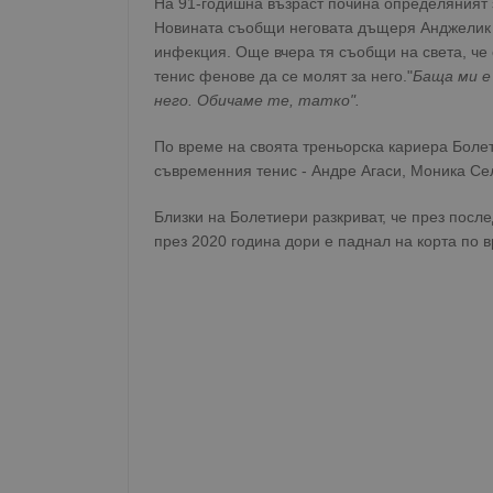
На 91-годишна възраст почина определяният з
Новината съобщи неговата дъщеря Анджелик А
инфекция. Още вчера тя съобщи на света, че 
тенис фенове да се молят за него."
Баща ми е
него. Обичаме те, татко".
По време на своята треньорска кариера Болет
съвременния тенис - Андре Агаси, Моника С
Близки на Болетиери разкриват, че през посл
през 2020 година дори е паднал на корта по 