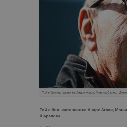
Той е бил наставник на Андре Агаси, Моника Селеш, Джи
Той е бил наставник на Андре Агаси, Мон
Шарапова