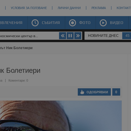
УСЛОВИЯ ЗА ПОЛЗВАНЕ
ЛИЧНИ ДАННИ
РЕКЛАМА
КОНТАКТ
ЗВЛЕЧЕНИЯ
СЪБИТИЯ
ФОТО
ВИДЕО
НОВИНИТЕ ДНЕС
45
космически център в...
рът Ник Болетиери
ик Болетиери
ва
Коментари: 0
0
ОДОБРЯВАМ