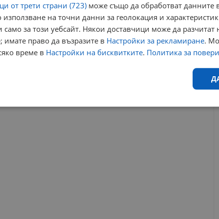
и от трети страни (723)
може също да обработват данните в
Треньор по бокс почина в Олимпийското село
19:47 | 27.7.2024 г.
 използване на точни данни за геолокация и характеристик
 само за този уебсайт. Някои доставчици може да разчитат 
; имате право да възразите в
Настройки за рекламиране
. М
инфекция
тенис
корт
наставник
ник болетиери
сяко време в
Настройки на бисквитките
.
Политика за повер
РЕКЛАМА
Д
Ефективност
Таргетиране
Функционалност
Н
еобходимо
Ефективност
Таргетиране
Функционалност
Неклас
исквитки позволяват основната функционалност на уебсайта, като потребителско
не може да се използва правилно без строго необходими бисквитки.