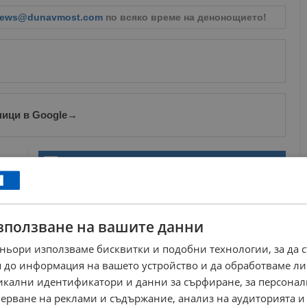
ews@dunavmost.com
по всяко време на денонощието!
ници в Google
→
Още по темата
Тенис на корт в инвалидни колички се проведе в
Русе
18:06 | 21.8.2017 г.
зползване на вашите данни
Почина Свен Горан Ериксон
14:43 | 26.8.2024 г.
ньори използваме бисквитки и подобни технологии, за да 
 до информация на вашето устройство и да обработваме ли
Георги Чиликов поема "Дунав"
никални идентификатори и данни за сърфиране, за персона
10:17 | 26.8.2024 г.
ерване на реклами и съдържание, анализ на аудиторията и