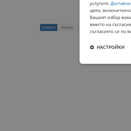
услугите.
Доставчиц
цели, включително
Вашият избор важи
вместо на съгласие
етикети
помощ
треньор
смърт
звезди
съгласието си по в
НАСТРОЙКИ
Строго
необходимо
Строго н
Строго необходимите б
на акаунта. Уебсайтът 