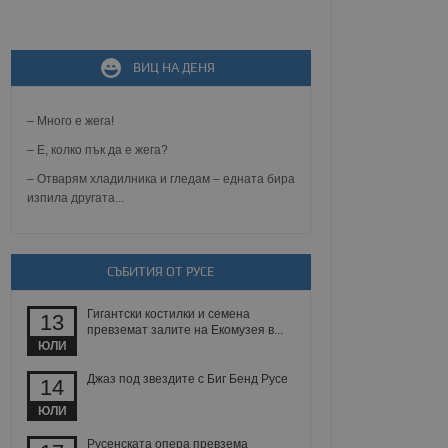
не, зададена от уеб
ВИЦ НА ДЕНЯ
 ASP.NET MVC
спре неразрешеното
т, известно като
тове. Той не съдържа
– Много е жега!
щожава при затваряне
– Е, колко пък да е жега?
ение на съгласието на
– Отварям хладилника и гледам – едната бира
ст за тяхното
изпила другата...
а данни за съгласието
ични политики и
антира, че техните
 сесии.
аничаване между хората
СЪБИТИЯ ОТ РУСЕ
а, за да се правят
хния уебсайт.
Гигантски костилки и семена
13
превземат залите на Екомузея в...
сигнализира на
ЮЛИ
 на бисквитките,
а съответствие и
Джаз под звездите с Биг Бенд Русе
14
ндарти и
ЮЛИ
ck и предоставя
требител използва
Русенската опера превзема