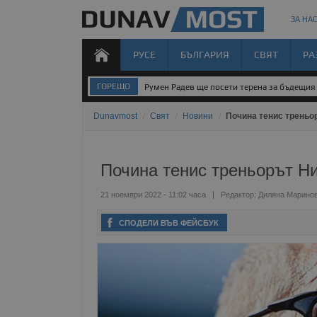
ЗА НАС
РУСЕ
БЪЛГАРИЯ
СВЯТ
РА
ГОРЕЩО
Румен Радев ще посети терена за бъдещия 
Dunavmost
/
Свят
/
Новини
/
Почина тенис треньо
Почина тенис треньорът Н
21 ноември 2022 - 11:02 часа
Редактор:
Диляна Марино
СПОДЕЛИ ВЪВ ФЕЙСБУК