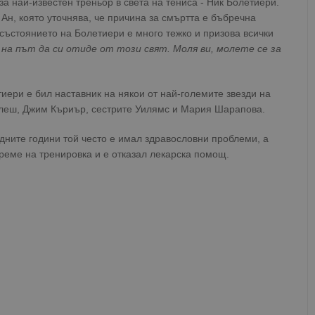
а най-известен треньор в света на тениса - Ник Болетиери.
н, която уточнява, че причина за смъртта е бъбречна
състоянието на Болетиери е много тежко и призова всички
 на път да си отиде от този свят. Моля ви, молете се за
иери е бил наставник на някои от най-големите звезди на
елеш, Джим Къриър, сестрите Уилямс и Мария Шарапова.
едните години той често е имал здравословни проблеми, а
време на тренировка и е отказал лекарска помощ.