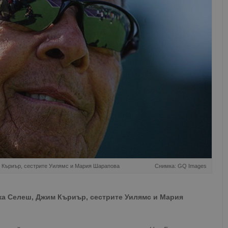
м Къриър, сестрите Уилямс и Мария Шарапова
Снимка: GQ Images
ика Селеш, Джим Къриър, сестрите Уилямс и Мария