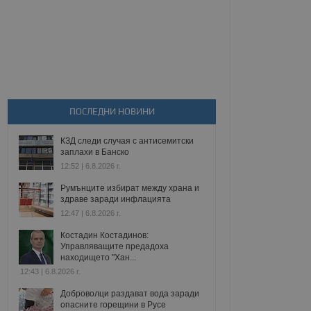
ПОСЛЕДНИ НОВИНИ
КЗД следи случая с антисемитски
заплахи в Банско
12:52 | 6.8.2026 г.
Румънците избират между храна и
здраве заради инфлацията
12:47 | 6.8.2026 г.
Костадин Костадинов:
Управляващите предадоха
находището "Хан...
12:43 | 6.8.2026 г.
Доброволци раздават вода заради
опасните горещини в Русе