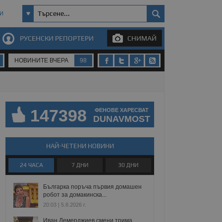
И
РУСЕНСКИ РЕПОРТЕРИ
СНИМАЙ
НОВИНИТЕ ВЧЕРА
98
147398
ФЕНОВЕ ХАРЕСВАТ
DUNAVMOST
НАЙ-ЧЕТЕНИ НОВИНИ
24 ЧАСА
7 ДНИ
30 ДНИ
Българка поръча първия домашен
робот за домакинска...
20:03 | 5.8.2026 г.
Иван Демерджиев смени трима