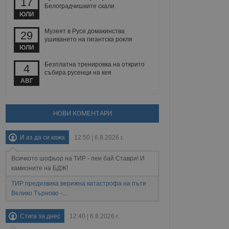
17
йният потребител може
Белоградчишките скали
 уебсайт.
ЮЛИ
Музеят в Русе домакинства
29
ушиването на гигантска рокля
ЮЛИ
Описание
Безплатна тренировка на открито
4
ребителски
елското поведение и
събира русенци на кея
раници на сайта. Тя
яване на сайта. Тя
не на прегледи на
АВГ
формация, която е
взаимодействат с
нкционалност в целия
прекарано на
редпочитанията на
 сайтове; тя може
НОВИ КОМЕНТАРИ
остта на социалните
тора на сайта.
използва новата или
елски взаимодействия
И аз да си кажа
12:50 | 6.8.2026 г.
нето и потребителския
Всичкото шофьор на ТИР - пеи бай Ставри! И
рез събиране на данни
 помага за
камионите на БДЖ!
отребителите се
тапите на тестване.
ТИР предизвика верижна катастрофа на пътя
Велико Търново -...
тистически данни,
 броя на посещенията,
 са били заредени.
Стига за днес
12:40 | 6.8.2026 г.
елския опит.