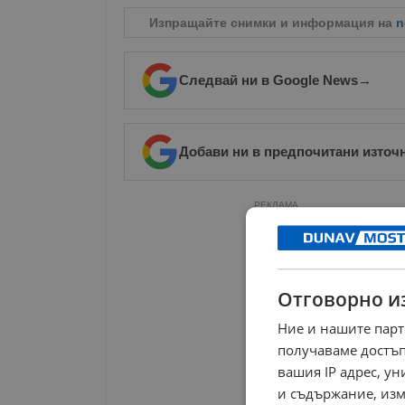
Изпращайте снимки и информация на
n
Следвай ни в Google News
→
Добави ни в предпочитани източ
РЕКЛАМА
Отговорно и
Ние и нашите парт
получаваме достъп
вашия IP адрес, у
и съдържание, изм