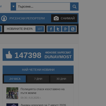
И
РУСЕНСКИ РЕПОРТЕРИ
СНИМАЙ
НОВИНИТЕ ВЧЕРА
107
147398
ФЕНОВЕ ХАРЕСВАТ
DUNAVMOST
НАЙ-ЧЕТЕНИ НОВИНИ
24 ЧАСА
7 ДНИ
30 ДНИ
Полицията спаси изоставено на
пътя момче
09:36 | 6.8.2026 г.
Дневен хороскоп за 7 август 2026