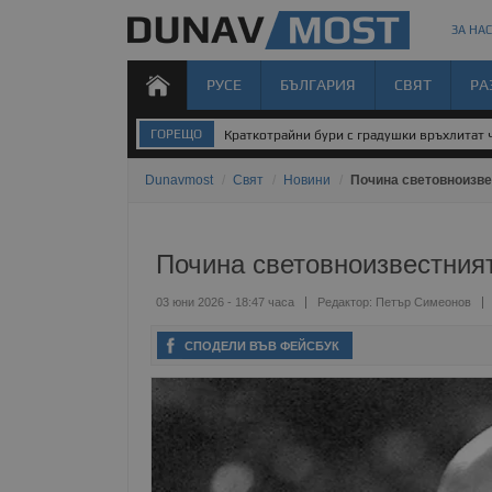
ЗА НАС
РУСЕ
БЪЛГАРИЯ
СВЯТ
РА
ГОРЕЩО
Краткотрайни бури с градушки връхлитат 
Dunavmost
/
Свят
/
Новини
/
Почина световноизве
Почина световноизвестният
03 юни 2026 - 18:47 часа
Редактор:
Петър Симеонов
СПОДЕЛИ ВЪВ ФЕЙСБУК