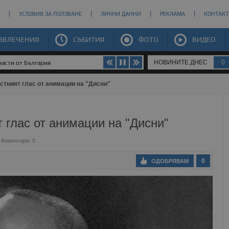
УСЛОВИЯ ЗА ПОЛЗВАНЕ
ЛИЧНИ ДАННИ
РЕКЛАМА
КОНТАКТ
ЗВЛЕЧЕНИЯ
СЪБИТИЯ
ФОТО
ВИДЕО
НОВИНИТЕ ДНЕС
0
части от България
стният глас от анимации на "Дисни"
 глас от анимации на "Дисни"
Коментари: 0
0
ОДОБРЯВАМ