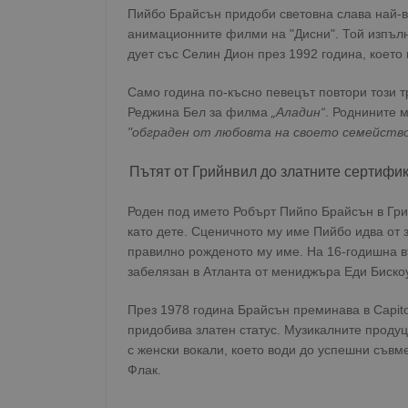
Пийбо Брайсън придоби световна слава най-в
анимационните филми на "Дисни". Той изпълн
дует със Селин Дион през 1992 година, което 
Само година по-късно певецът повтори този 
Реджина Бел за филма
„Аладин“
. Роднините 
"обграден от любовта на своето семейство
Пътят от Грийнвил до златните сертифи
Роден под името Робърт Пийпо Брайсън в Гри
като дете. Сценичното му име Пийбо идва от 
правилно рожденото му име. На 16-годишна въ
забелязан в Атланта от мениджъра Еди Бискоу
През 1978 година Брайсън преминава в Capit
придобива златен статус. Музикалните продуц
с женски вокали, което води до успешни съвм
Флак.