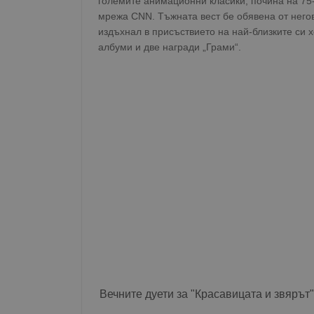
големите анимационни класики, почина на 75
мрежа CNN. Тъжната вест бе обявена от него
издъхнал в присъствието на най-близките си х
албуми и две награди „Грами“.
Вечните дуети за "Красавицата и звярът"