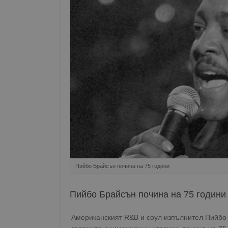
Пийбо Брайсън почина на 75 години
Пийбо Брайсън почина на 75 години
Американският R&B и соул изпълнител Пийбо 