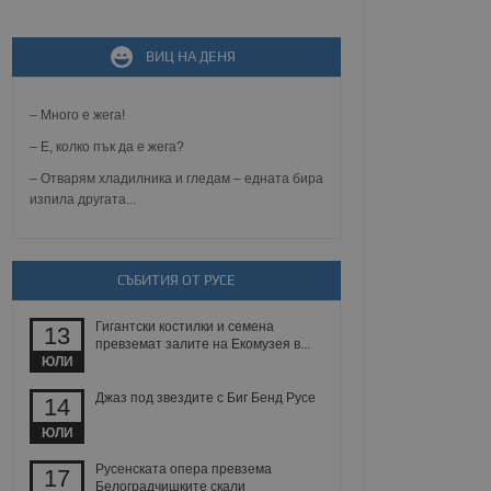
не, зададена от уеб
 ASP.NET MVC
ВИЦ НА ДЕНЯ
спре неразрешеното
т, известно като
тове. Той не съдържа
– Много е жега!
щожава при затваряне
– Е, колко пък да е жега?
ение на съгласието на
ст за тяхното
– Отварям хладилника и гледам – едната бира
а данни за съгласието
изпила другата...
ични политики и
антира, че техните
 сесии.
аничаване между хората
СЪБИТИЯ ОТ РУСЕ
а, за да се правят
хния уебсайт.
Гигантски костилки и семена
13
превземат залите на Екомузея в...
сигнализира на
ЮЛИ
 на бисквитките,
а съответствие и
ндарти и
Джаз под звездите с Биг Бенд Русе
14
ЮЛИ
ck и предоставя
требител използва
Русенската опера превзема
17
йният потребител може
Белоградчишките скали
 уебсайт.