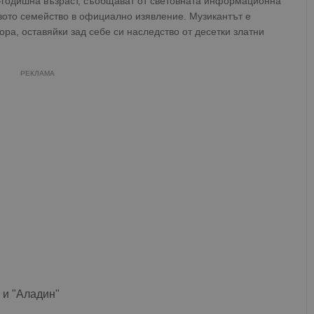
-годишна възраст, съобщават от световната информационна
вото семейство в официално изявление. Музикантът е
ора, оставяйки зад себе си наследство от десетки златни
РЕКЛАМА
 и "Аладин"