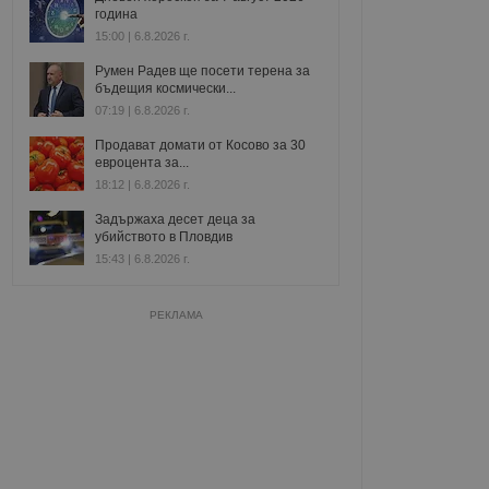
година
15:00 | 6.8.2026 г.
Румен Радев ще посети терена за
бъдещия космически...
07:19 | 6.8.2026 г.
Продават домати от Косово за 30
евроцента за...
18:12 | 6.8.2026 г.
Задържаха десет деца за
убийството в Пловдив
15:43 | 6.8.2026 г.
РЕКЛАМА