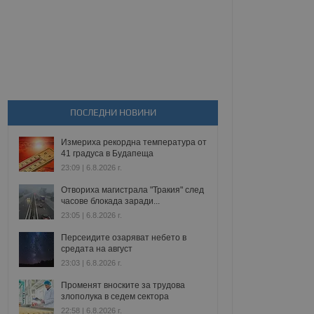
ПОСЛЕДНИ НОВИНИ
Измериха рекордна температура от
41 градуса в Будапеща
23:09 | 6.8.2026 г.
Отвориха магистрала "Тракия" след
часове блокада заради...
23:05 | 6.8.2026 г.
Персеидите озаряват небето в
средата на август
23:03 | 6.8.2026 г.
Променят вноските за трудова
злополука в седем сектора
22:58 | 6.8.2026 г.