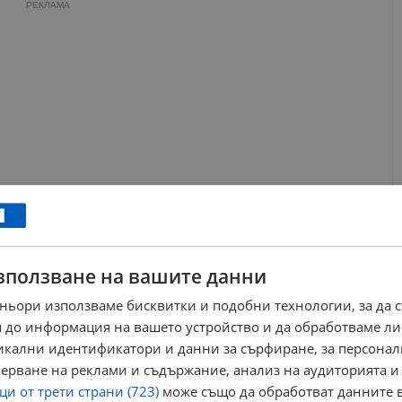
РЕКЛАМА
зползване на вашите данни
ньори използваме бисквитки и подобни технологии, за да 
 до информация на вашето устройство и да обработваме ли
йбо Брайсън се утвърждава като едно от най-разпознаваемите
никални идентификатори и данни за сърфиране, за персона
вите му постижения се открояват емблематичните балади
ерване на реклами и съдържание, анализ на аудиторията и
родният хит от 1984 година
„If Ever You're in My Arms Again“
.
и от трети страни (723)
може също да обработват данните в
ите изпълнения в световни шедьоври остава неговата най-