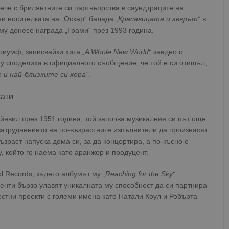
ече с брилянтните си партньорства в саундтраците на
и носителката на „Оскар“ балада
„Красавицата и звярът“
в
му донесе награда „Грами“ през 1993 година.
триумф, записвайки хита
„A Whole New World“
заедно с
му споделиха в официалното съобщение, че той е си отишъл,
 и най-близките си хора"
.
кати
йнвил през 1951 година, той започва музикалния си път още
затруднението на по-възрастните изпълнители да произнасят
зраст напуска дома си, за да концертира, а по-късно е
, който го наема като аранжор и продуцент.
ol Records, където албумът му
„Reaching for the Sky“
енти бързо улавят уникалната му способност да си партнира
естни проекти с големи имена като Натали Коул и Робърта