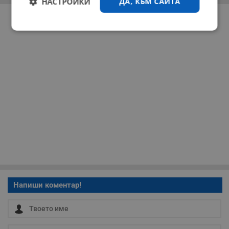
НАСТРОЙКИ
ДА, КЪМ САЙТА
РЕКЛАМА
Строго
Ефективност
необходимо
Таргетиране
Функционалност
Некласифицирани
Напиши коментар!
Строго необходимо
Ефективност
Таргетиране
Функционалност
Некласифицирани