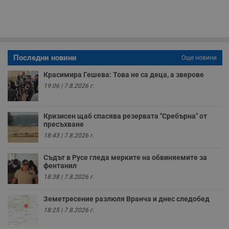
секунди
м
б
о
у
п
о
и
т
Последни новини
Още новини
receive-cookie-deprecation
.hit.gemius.pl
1 година
Т
Красимира Гешева: Това не са деца, а зверове
с
с
19:06 | 7.8.2026 г.
н
н
п
б
Кризисен щаб спасява резервата "Сребърна" от
п
пресъхване
с
о
18:43 | 7.8.2026 г.
с
а
р
Съдът в Русе гледа мерките на обвиняемите за
у
фентанил
з
з
18:38 | 7.8.2026 г.
п
ASP.NET_SessionId
Сесия
Т
Microsoft
Земетресение разлюля Вранча и днес следобед
с
Corporation
18:25 | 7.8.2026 г.
D
www.dunavmost.com
п
и