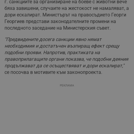
г. санкциите за организиране на боеве с животни вече
бяха завишени, случаите на жестокост не намаляват, а
дори ескалират. Министърът на правосъдието Георги
Георгиев представи законодателните промени на
последното заседание на Министерския съвет.
"Предвидените досега санкции явно нямат
необходимия и достатъчен възпиращ ефект срещу
подобни прояви. Напротив, практиката на
правоприлагащите органи показва, че подобни деяния
продължават да се осъществяват и дори ескалират,"
се посочва в мотивите към законопроекта.
РЕКЛАМА