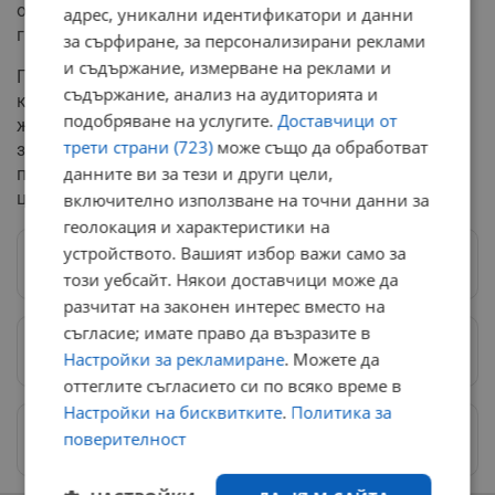
организиране на боеве с животни и жестокост към
адрес, уникални идентификатори и данни
гръбначни животни.
за сърфиране, за персонализирани реклами
и съдържание, измерване на реклами и
Промените идват след скандален случай в Перник,
съдържание, анализ на аудиторията и
където бяха разкрити двама души, които по особено
подобряване на услугите.
Доставчици от
жесток начин измъчват и умъртвяват животни,
трети страни (723)
може също да обработват
заснемат ги и продават видеата. Този случай
данните ви за тези и други цели,
предизвика протести в София, Русе и други градове в
цялата страна.
включително използване на точни данни за
геолокация и характеристики на
устройството. Вашият избор важи само за
Следвай ни в Google News
→
този уебсайт. Някои доставчици може да
разчитат на законен интерес вместо на
съгласие; имате право да възразите в
Предпочитани източници
→
Настройки за рекламиране
. Можете да
оттеглите съгласието си по всяко време в
Настройки на бисквитките
.
Политика за
Изпращайте снимки и информация на
поверителност
news@dunavmost.com