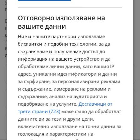
утъпкани и може да се затъва при ходене",
предупреждават от ПСС.
Отговорно използване на
Спасителите съветват никой да не предприема
вашите данни
преходи без подходяща зимна екипировка, топли
дрехи, стабилни обувки и добре заредени мобилни
Ние и нашите партньори използваме
телефони. Подценяването на планината, особено при
бисквитки и подобни технологии, за да
влошена видимост и ниски температури, може да
съхраняваме и получаваме достъп до
доведе до животозастрашаващи ситуации.
информация на вашето устройство и да
обработваме лични данни, като вашия IP
адрес, уникални идентификатори и данни
Следвай ни в Google News
→
за сърфиране, за персонализирани реклами
и съдържание, измерване на реклами и
съдържание, анализ на аудиторията и
Предпочитани източници
→
подобряване на услугите.
Доставчици от
трети страни (723)
може също да обработват
данните ви за тези и други цели,
Изпращайте снимки и информация на
включително използване на точни данни за
news@dunavmost.com
геолокация и характеристики на