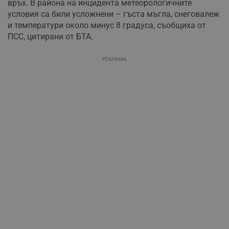
връх. В района на инцидента метеорологичните
условия са били усложнени – гъста мъгла, снеговалеж
и температури около минус 8 градуса, съобщиха от
ПСС, цитирани от БТА.
РЕКЛАМА