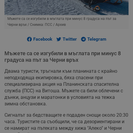
Мъжете са се изгубили в мъглата при минус 8 градуса на път за
Черни връх
/ Снимка: ПСС / Архив
Facebook
Twitter
Telegram
Мъжете са се изгубили в мъглата при минус 8
градуса на път за Черни връх
Двама туристи, тръгнали към планината с крайно
неподходяща екипировка, бяха спасени при
специализирана акция на Планинската спасителна
служба (ПСС) на Витоша. Мъжете са били облечени с
дънки, анцузи и маратонки в условията на тежка
зимна обстановка.
Сигналът за бедстващите е подаден снощи около 20:30
часа. Туристите са съобщили, че са дезориентирани и
се намират на пътеката между хижа "Алеко" и Черни