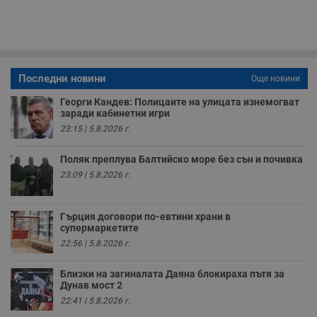
с
п
о
р
п
н
п
к
Последни новини
Още новини
ч
п
Георги Кандев: Полицаите на улицата изнемогват
с
б
заради кабинетни игри
23:15 | 5.8.2026 г.
__cf_bm
29
Т
Cloudflare Inc.
минути
с
.twitter.com
59
р
Поляк преплува Балтийско море без сън и почивка
секунди
м
б
23:09 | 5.8.2026 г.
о
у
п
о
Гърция договори по-евтини храни в
и
супермаркетите
т
22:56 | 5.8.2026 г.
receive-cookie-deprecation
.hit.gemius.pl
1 година
Т
с
с
Близки на загиналата Даяна блокираха пътя за
н
Дунав мост 2
н
22:41 | 5.8.2026 г.
п
б