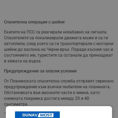
Спасителна операция с шейни
Екипите на ПСС са реагирали незабавно на сигнала.
Спасителите са локализирали двамата мъже и са ги
затоплили, след което са ги транспортирали с моторни
шейни до заслона на Черни връх. Поради късния час и
състоянието им, туристите са останали да пренощуват
в хижата на върха.
Предупреждение за опасни условия
От Планинската спасителна служба отправят сериозно
предупреждение към всички любители на планината.
Обстановката във високите части е зимна, като
снежната покривка достига между 20 и 40
сантиметра.
"Туристите трябва да имат предвид, че пътеките не са