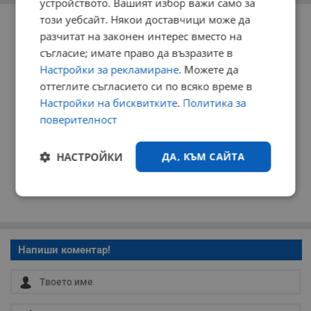
устройството. Вашият избор важи само за
РЕКЛАМА
този уебсайт. Някои доставчици може да
разчитат на законен интерес вместо на
съгласие; имате право да възразите в
Настройки за рекламиране
. Можете да
оттеглите съгласието си по всяко време в
Настройки на бисквитките
.
Политика за
поверителност
НАСТРОЙКИ
ДА, КЪМ САЙТА
Строго
Ефективност
необходимо
Напиши коментар!
Таргетиране
Функционалност